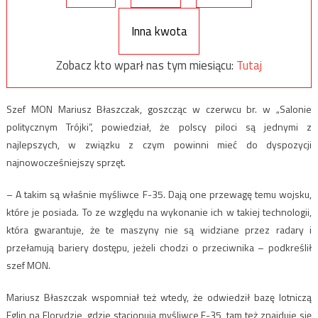
Inna kwota
Zobacz kto wparł nas tym miesiącu:
Tutaj
Szef MON Mariusz Błaszczak, goszcząc w czerwcu br. w „Salonie
politycznym Trójki”, powiedział, że polscy piloci są jednymi z
najlepszych, w związku z czym powinni mieć do dyspozycji
najnowocześniejszy sprzęt.
– A takim są właśnie myśliwce F-35. Dają one przewagę temu wojsku,
które je posiada. To ze względu na wykonanie ich w takiej technologii,
która gwarantuje, że te maszyny nie są widziane przez radary i
przełamują bariery dostępu, jeżeli chodzi o przeciwnika – podkreślił
szef MON.
Mariusz Błaszczak wspomniał też wtedy, że odwiedził bazę lotniczą
Eglin na Florydzie, gdzie stacjonują myśliwce F-35, tam też znajduje się