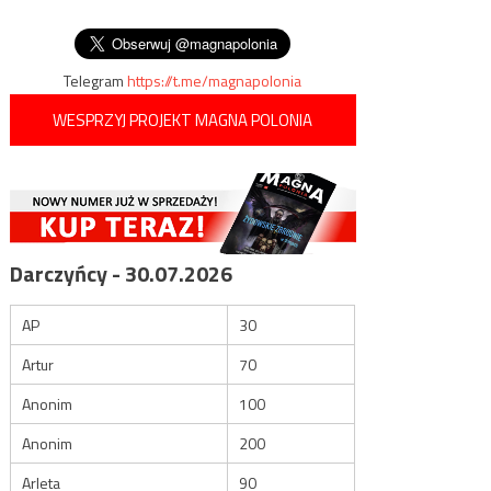
wpisu
Izraela przeciwko odsłonięciu
pomnika dowódcu UPA
Telegram
https://t.me/magnapolonia
WESPRZYJ PROJEKT MAGNA POLONIA
Darczyńcy - 30.07.2026
AP
30
Artur
70
Anonim
100
Anonim
200
Arleta
90