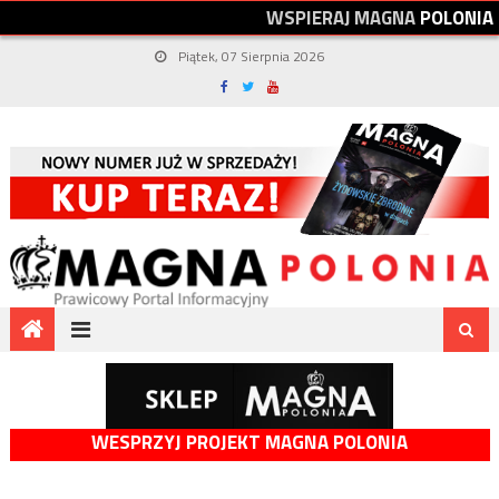
W
S
P
I
E
R
A
J
M
A
G
N
A
P
O
L
O
N
I
A
Piątek, 07 Sierpnia 2026
WESPRZYJ PROJEKT MAGNA POLONIA