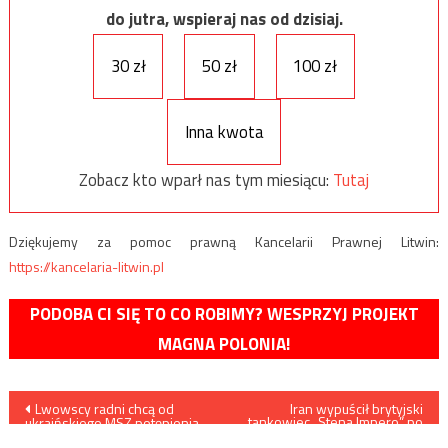
do jutra, wspieraj nas od dzisiaj.
30 zł
50 zł
100 zł
Inna kwota
Zobacz kto wparł nas tym miesiącu:
Tutaj
Dziękujemy za pomoc prawną Kancelarii Prawnej Litwin:
https://kancelaria-litwin.pl
PODOBA CI SIĘ TO CO ROBIMY? WESPRZYJ PROJEKT
MAGNA POLONIA!
Nawigacja
Lwowscy radni chcą od
Iran wypuścił brytyjski
tankowiec „Stena Impero” po
ukraińskiego MSZ potępienia
68 dniach
listu ambasadorów Polski i