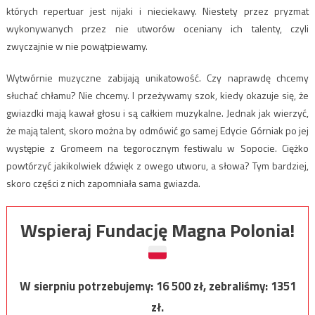
których repertuar jest nijaki i nieciekawy. Niestety przez pryzmat
wykonywanych przez nie utworów oceniany ich talenty, czyli
zwyczajnie w nie powątpiewamy.
Wytwórnie muzyczne zabijają unikatowość. Czy naprawdę chcemy
słuchać chłamu? Nie chcemy. I przeżywamy szok, kiedy okazuje się, że
gwiazdki mają kawał głosu i są całkiem muzykalne. Jednak jak wierzyć,
że mają talent, skoro można by odmówić go samej Edycie Górniak po jej
występie z Gromeem na tegorocznym festiwalu w Sopocie. Ciężko
powtórzyć jakikolwiek dźwięk z owego utworu, a słowa? Tym bardziej,
skoro części z nich zapomniała sama gwiazda.
Wspieraj Fundację Magna Polonia!
W sierpniu potrzebujemy:
16 500
zł, zebraliśmy:
1351
zł.