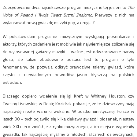
Zdecydowanie dwa najciekawsze program muzyczne tej jesieni to
The
Voice of Poland i Twoja Twarz Brzmi Znajomo
. Pierwszy z nich ma
wylansować nową gwiazdę muzyki pop, a drugi…?
W polsatowskim programie muzycznym występują piosenkarze i
aktorzy, których zadaniem jest możliwie jak najwierniejsze zbliżenie się
do wylosowanej gwiazdy muzyki – ważne jest odwzorowanie barwy
głosu, ale także zbudowanie postaci. Jest to program o tyle
fenomenalny, że pozwala odkryć prawdziwe talenty gwiazd, które
często z niewiadomych powodów jasno błyszczą na polskich
estradach.
Dlaczego dopiero wcielenie się Igi Kreft w Whitney Houston, czy
Eweliny Lisowskiej w Beatę Kozidrak pokazuje, że te dziewczyny mają
naprawdę niezłe warunki wokalne. W postkomunistycznej Polsce w
latach 90 – tych pojawiło się kilka ciekawy gwiazd i piosenek, niestety
wiek XXI nieco zmiótł je z rynku muzycznego, a ich miejsce wypełniły
gwiazdki. Tak najczęściej myślimy o młodych, ślicznych dziewczynach,