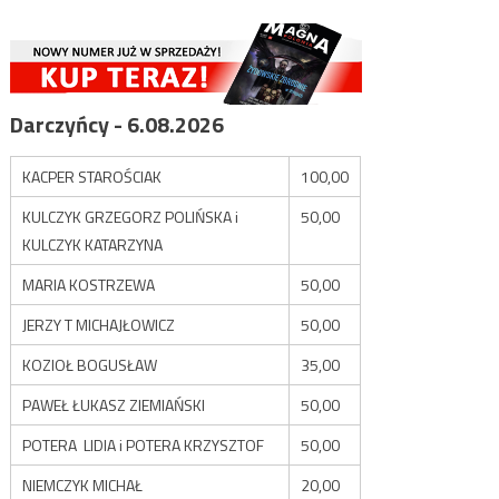
Darczyńcy - 6.08.2026
KACPER STAROŚCIAK
100,00
KULCZYK GRZEGORZ POLIŃSKA i
50,00
KULCZYK KATARZYNA
MARIA KOSTRZEWA
50,00
JERZY T MICHAJŁOWICZ
50,00
KOZIOŁ BOGUSŁAW
35,00
PAWEŁ ŁUKASZ ZIEMIAŃSKI
50,00
POTERA LIDIA i POTERA KRZYSZTOF
50,00
NIEMCZYK MICHAŁ
20,00