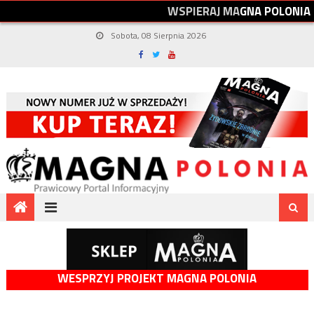
W
S
P
I
E
R
A
J
M
A
G
N
A
P
O
L
O
N
I
A
Sobota, 08 Sierpnia 2026
WESPRZYJ PROJEKT MAGNA POLONIA