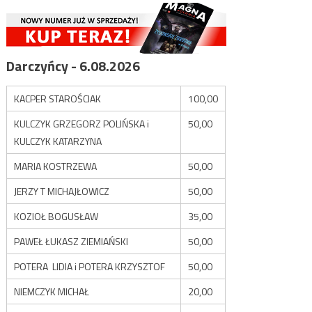
Darczyńcy - 6.08.2026
KACPER STAROŚCIAK
100,00
KULCZYK GRZEGORZ POLIŃSKA i
50,00
KULCZYK KATARZYNA
MARIA KOSTRZEWA
50,00
JERZY T MICHAJŁOWICZ
50,00
KOZIOŁ BOGUSŁAW
35,00
PAWEŁ ŁUKASZ ZIEMIAŃSKI
50,00
POTERA LIDIA i POTERA KRZYSZTOF
50,00
NIEMCZYK MICHAŁ
20,00