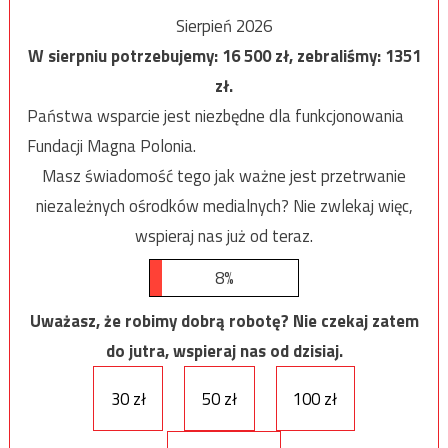
Sierpień 2026
W sierpniu potrzebujemy:
16 500
zł, zebraliśmy:
1351
zł.
Państwa wsparcie jest niezbędne dla funkcjonowania
Fundacji Magna Polonia.
Masz świadomość tego jak ważne jest przetrwanie
niezależnych ośrodków medialnych? Nie zwlekaj więc,
wspieraj nas już od teraz.
8%
Uważasz, że robimy dobrą robotę? Nie czekaj zatem
do jutra, wspieraj nas od dzisiaj.
30 zł
50 zł
100 zł