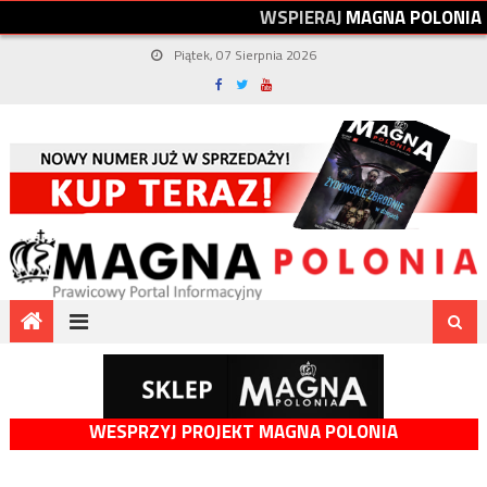
W
S
P
I
E
R
A
J
M
A
G
N
A
P
O
L
O
N
I
A
Piątek, 07 Sierpnia 2026
WESPRZYJ PROJEKT MAGNA POLONIA