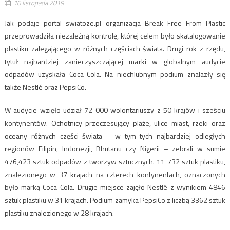
10 listopada 2019
Jak podaje portal swiatoze.pl organizacja Break Free From Plastic
przeprowadziła niezależną kontrolę, której celem było skatalogowanie
plastiku zalegającego w różnych częściach świata. Drugi rok z rzędu,
tytuł najbardziej zanieczyszczającej marki w globalnym audycie
odpadów uzyskała Coca-Cola. Na niechlubnym podium znalazły się
także Nestlé oraz PepsiCo.
W audycie wzięło udział 72 000 wolontariuszy z 50 krajów i sześciu
kontynentów. Ochotnicy przeczesujący plaże, ulice miast, rzeki oraz
oceany różnych części świata – w tym tych najbardziej odległych
regionów Filipin, Indonezji, Bhutanu czy Nigerii – zebrali w sumie
476,423 sztuk odpadów z tworzyw sztucznych. 11 732 sztuk plastiku,
znalezionego w 37 krajach na czterech kontynentach, oznaczonych
było marką Coca-Cola. Drugie miejsce zajęło Nestlé z wynikiem 4846
sztuk plastiku w 31 krajach. Podium zamyka PepsiCo z liczbą 3362 sztuk
plastiku znalezionego w 28 krajach.