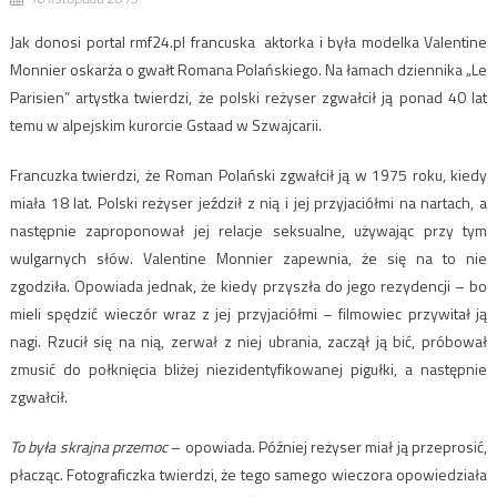
Jak donosi portal rmf24.pl francuska aktorka i była modelka Valentine
Monnier oskarża o gwałt Romana Polańskiego. Na łamach dziennika „Le
Parisien” artystka twierdzi, że polski reżyser zgwałcił ją ponad 40 lat
temu w alpejskim kurorcie Gstaad w Szwajcarii.
Francuzka twierdzi, że Roman Polański zgwałcił ją w 1975 roku, kiedy
miała 18 lat. Polski reżyser jeździł z nią i jej przyjaciółmi na nartach, a
następnie zaproponował jej relacje seksualne, używając przy tym
wulgarnych słów. Valentine Monnier zapewnia, że się na to nie
zgodziła. Opowiada jednak, że kiedy przyszła do jego rezydencji – bo
mieli spędzić wieczór wraz z jej przyjaciółmi – filmowiec przywitał ją
nagi. Rzucił się na nią, zerwał z niej ubrania, zaczął ją bić, próbował
zmusić do połknięcia bliżej niezidentyfikowanej pigułki, a następnie
zgwałcił.
To była skrajna przemoc
– opowiada. Później reżyser miał ją przeprosić,
płacząc. Fotograficzka twierdzi, że tego samego wieczora opowiedziała