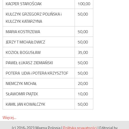
KACPER STAROŚCIAK
100,00
KULCZYK GRZEGORZ POLIŃSKA i
50,00
KULCZYK KATARZYNA
MARIA KOSTRZEWA
50,00
JERZY T MICHAJŁOWICZ
50,00
KOZIOŁ BOGUSŁAW
35,00
PAWEŁ ŁUKASZ ZIEMIAŃSKI
50,00
POTERA LIDIA i POTERA KRZYSZTOF
50,00
NIEMCZYK MICHAŁ
20,00
SŁAWOMIR PIĄTEK
10,00
KAMIL JAN KOWALCZYK
50,00
Więcej...
(c) 2016-2023 Magna Polonia
|
Polityka prywatności
|
Editorial by