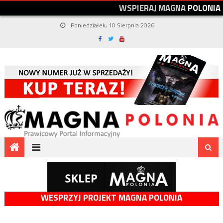
W
S
P
I
E
R
A
J
M
A
G
N
A
P
O
L
O
N
I
A
Poniedziałek, 10 Sierpnia 2026
WESPRZYJ PROJEKT MAGNA POLONIA