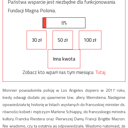
Państwa wsparcie jest niezbędne dla funkcjonowania
Fundacji Magna Polonia.
8%
30 zł
50 zł
100 zł
Inna kwota
Zobacz kto wparł nas tym miesiącu:
Tutaj
Monnier powiadomiła policję w Los Angeles dopiero w 2017 roku,
kiedy odwagi dodało jej ujawnienie tzw. afery Weinsteina. Następnie
opowiedziała tę historię w listach wysłanych do francuskiej minister ds.
równości kobiet i mężczyzn Marlene Schiappy, do francuskiego ministra
kultury Francka Riestera oraz Pierwszej Damy Francji Brigitte Macron.
Nie wiadomo, czy ta ostatnia jej odpowiedziała. Wiadomo natomiast, że