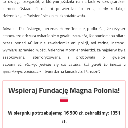
to dwojgu przyjaciół, z którymi jeździła na nartach w szwajcarskim
kurorcie Gstaad. Ci ostatni potwierdzili to teraz, kiedy redakcja
dziennika „Le Parisien” się z nimi skontaktowała.
Adwokat Polańskiego, mecenas Herve Temime, podkreśla, że reżyser
stanowczo odrzuca oskarżenie o gwałt i zauważa, iż domniemana ofiara
przez ponad 40 lat nie zawiadomiła ani policji, ani żadnej instancji
wymiaru sprawiedliwości. Valentine Monnier twierdzi, że najpierw była
zszokowana, sterroryzowana i próbowała o gwałcie
zapomnieć.
Pamięć jednak się nie zaciera, (…) gwałt to bomba z
opóźnionym zapłonem
– twierdzi na łamach „Le Parisien”.
Wspieraj Fundację Magna Polonia!
W sierpniu potrzebujemy:
16 500
zł, zebraliśmy:
1351
zł.