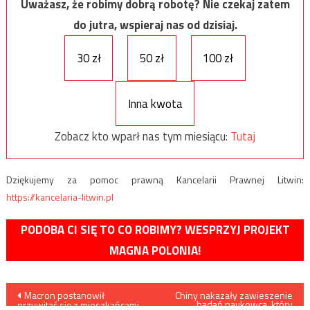
Uważasz, że robimy dobrą robotę? Nie czekaj zatem
do jutra, wspieraj nas od dzisiaj.
30 zł
50 zł
100 zł
Inna kwota
Zobacz kto wparł nas tym miesiącu:
Tutaj
Dziękujemy za pomoc prawną Kancelarii Prawnej Litwin:
https://kancelaria-litwin.pl
PODOBA CI SIĘ TO CO ROBIMY? WESPRZYJ PROJEKT
MAGNA POLONIA!
Nawigacja
Macron postanowił
Chiny nakazały zawieszenie
badań naukowca, który
przywitać się z mieszkańcami