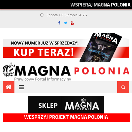
W
S
P
I
E
R
A
J
M
A
G
N
A
P
O
L
O
N
I
A
Sobota, 08 Sierpnia 2026
WESPRZYJ PROJEKT MAGNA POLONIA