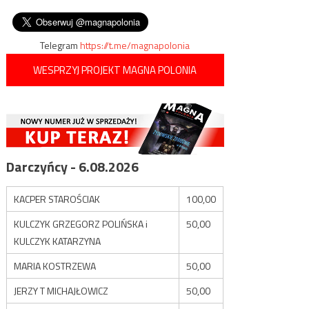
ogłosił, że na świat przyszły
wpisu
Puy-en-Velay…
dzieci zmodyfikowane
genetycznie
Telegram
https://t.me/magnapolonia
WESPRZYJ PROJEKT MAGNA POLONIA
Darczyńcy - 6.08.2026
KACPER STAROŚCIAK
100,00
KULCZYK GRZEGORZ POLIŃSKA i
50,00
KULCZYK KATARZYNA
MARIA KOSTRZEWA
50,00
JERZY T MICHAJŁOWICZ
50,00