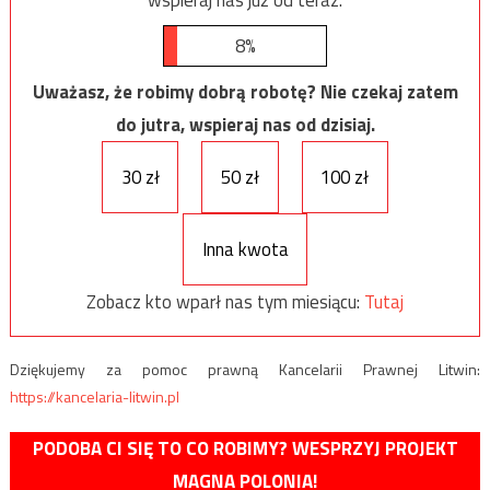
8%
Uważasz, że robimy dobrą robotę? Nie czekaj zatem
do jutra, wspieraj nas od dzisiaj.
30 zł
50 zł
100 zł
Inna kwota
Zobacz kto wparł nas tym miesiącu:
Tutaj
Dziękujemy za pomoc prawną Kancelarii Prawnej Litwin:
https://kancelaria-litwin.pl
PODOBA CI SIĘ TO CO ROBIMY? WESPRZYJ PROJEKT
MAGNA POLONIA!