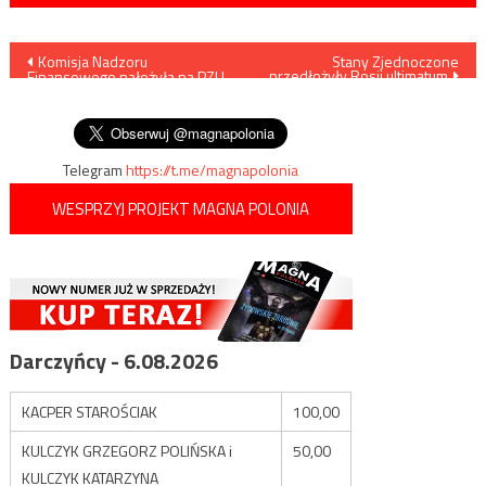
Nawigacja
Komisja Nadzoru
Stany Zjednoczone
przedłożyły Rosji ultimatum
Finansowego nałożyła na PZU
wpisu
karę 900 tys. zł za opóźnienia
w wypłacie odszkodowań
Telegram
https://t.me/magnapolonia
WESPRZYJ PROJEKT MAGNA POLONIA
Darczyńcy - 6.08.2026
KACPER STAROŚCIAK
100,00
KULCZYK GRZEGORZ POLIŃSKA i
50,00
KULCZYK KATARZYNA