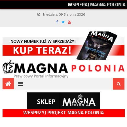
W
S
P
I
E
R
A
J
M
A
G
N
A
P
O
L
O
N
I
A
Niedziela, 09 Sierpnia 2026
WESPRZYJ PROJEKT MAGNA POLONIA