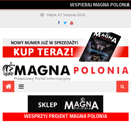
W
S
P
I
E
R
A
J
M
A
G
N
A
P
O
L
O
N
I
A
Piątek, 07 Sierpnia 2026
WESPRZYJ PROJEKT MAGNA POLONIA