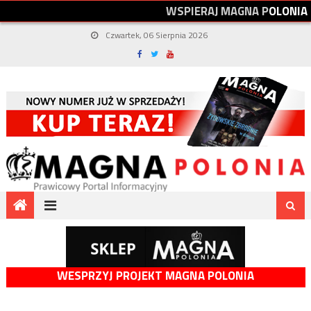
W
S
P
I
E
R
A
J
M
A
G
N
A
P
O
L
O
N
I
A
Czwartek, 06 Sierpnia 2026
WESPRZYJ PROJEKT MAGNA POLONIA