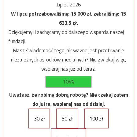
Lipiec 2026
W lipcu potrzebowaliśmy:
15 000
zł, zebraliśmy:
15
633,5
zł.
Dziękujemy! i zachęcamy do dalszego wsparcia naszej
fundacji.
Masz świadomość tego jak ważne jest przetrwanie
niezależnych ośrodków medialnych? Nie zwlekaj więc,
wspieraj nas już od teraz.
104%
Uważasz, że robimy dobrą robotę? Nie czekaj zatem
do jutra, wspieraj nas od dzisiaj.
30 zł
50 zł
100 zł