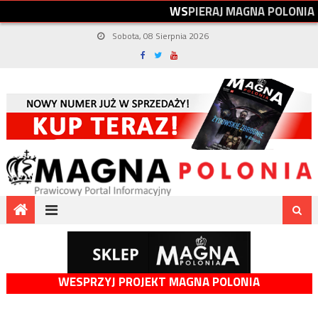
W
S
P
I
E
R
A
J
M
A
G
N
A
P
O
L
O
N
I
A
Sobota, 08 Sierpnia 2026
WESPRZYJ PROJEKT MAGNA POLONIA