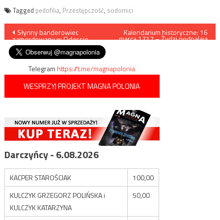
Tagged
pedofilia
,
Przestępczość
,
sodomici
Nawigacja
Słynny banderowiec
Kalendarium historyczne: 16
marca 1717 – Żydzi podpalają
zamordowany w Odessie
Poznań
wpisu
Telegram
https://t.me/magnapolonia
WESPRZYJ PROJEKT MAGNA POLONIA
Darczyńcy - 6.08.2026
KACPER STAROŚCIAK
100,00
KULCZYK GRZEGORZ POLIŃSKA i
50,00
KULCZYK KATARZYNA