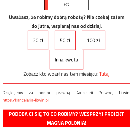
8%
Uważasz, że robimy dobrą robotę? Nie czekaj zatem
do jutra, wspieraj nas od dzisiaj.
30 zł
50 zł
100 zł
Inna kwota
Zobacz kto wparł nas tym miesiącu:
Tutaj
Dziękujemy za pomoc prawną Kancelarii Prawnej Litwin:
https://kancelaria-litwin.pl
PODOBA CI SIĘ TO CO ROBIMY? WESPRZYJ PROJEKT
MAGNA POLONIA!