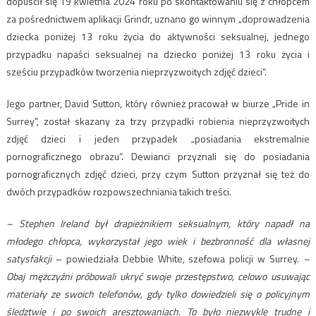
dopuścił się 19 kwietnia 2024 roku po skontaktowaniu się z chłopcem
za pośrednictwem aplikacji Grindr, uznano go winnym „doprowadzenia
dziecka poniżej 13 roku życia do aktywności seksualnej, jednego
przypadku napaści seksualnej na dziecko poniżej 13 roku życia i
sześciu przypadków tworzenia nieprzyzwoitych zdjęć dzieci”.
Jego partner, David Sutton, który również pracował w biurze „Pride in
Surrey”, został skazany za trzy przypadki robienia nieprzyzwoitych
zdjęć dzieci i jeden przypadek „posiadania ekstremalnie
pornograficznego obrazu”. Dewianci przyznali się do posiadania
pornograficznych zdjęć dzieci, przy czym Sutton przyznał się też do
dwóch przypadków rozpowszechniania takich treści.
– Stephen Ireland był drapieżnikiem seksualnym, który napadł na
młodego chłopca, wykorzystał jego wiek i bezbronność dla własnej
satysfakcji
– powiedziała Debbie White, szefowa policji w Surrey.
–
Obaj mężczyźni próbowali ukryć swoje przestępstwo, celowo usuwając
materiały ze swoich telefonów, gdy tylko dowiedzieli się o policyjnym
śledztwie i po swoich aresztowaniach. To było niezwykle trudne i