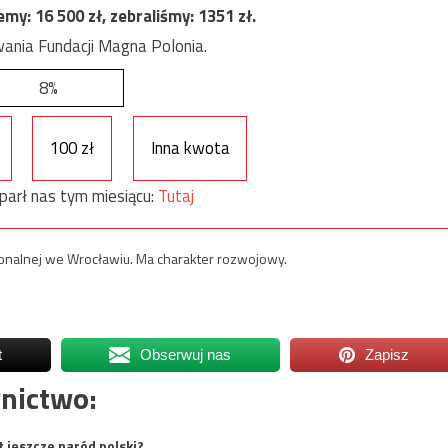
jemy:
16 500
zł, zebraliśmy:
1351
zł.
ania Fundacji Magna Polonia.
8%
100 zł
Inna kwota
parł nas tym miesiącu:
Tutaj
nalnej we Wrocławiu. Ma charakter rozwojowy.
t
Obserwuj nas
Zapisz
nictwo:
t jeszcze naród polski?