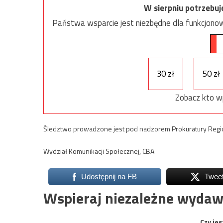
W sierpniu potrzebu
Państwa wsparcie jest niezbędne dla funkcjonow
30 zł
50 zł
Zobacz kto w
Śledztwo prowadzone jest pod nadzorem Prokuratury Regio
Wydział Komunikacji Społecznej, CBA
Udostępnij na FB
Twee
Wspieraj niezależne wydaw
Czy jes