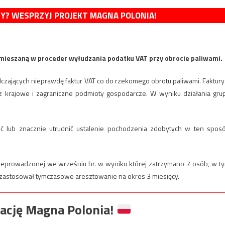
MY? WESPRZYJ PROJEKT MAGNA POLONIA!
amieszaną w proceder wyłudzania podatku VAT przy obrocie paliwami.
zających nieprawdę faktur VAT co do rzekomego obrotu paliwami. Faktury
z krajowe i zagraniczne podmioty gospodarcze. W wyniku działania gru
ić lub znacznie utrudnić ustalenie pochodzenia zdobytych w ten spos
przeprowadzonej we wrześniu br. w wyniku której zatrzymano 7 osób, w t
 zastosował tymczasowe aresztowanie na okres 3 miesięcy.
ację Magna Polonia!