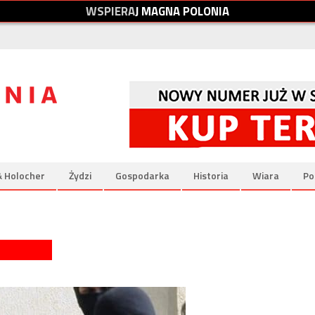
W
S
P
I
E
R
A
J
M
A
G
N
A
P
O
L
O
N
I
A
& Holocher
Żydzi
Gospodarka
Historia
Wiara
Po