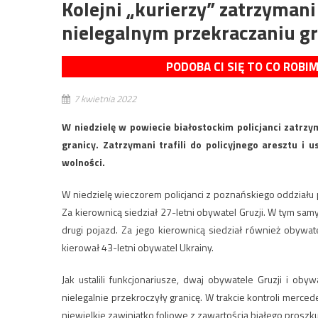
Kolejni „kurierzy” zatrzyma
nielegalnym przekraczaniu gr
PODOBA CI SIĘ TO CO ROBI
7 kwietnia 2022
W niedzielę w powiecie białostockim policjanci zatrz
granicy. Zatrzymani trafili do policyjnego aresztu i 
wolności.
W niedzielę wieczorem policjanci z poznańskiego oddziału
Za kierownicą siedział 27-letni obywatel Gruzji. W tym samy
drugi pojazd. Za jego kierownicą siedział również obywatel
kierował 43-letni obywatel Ukrainy.
Jak ustalili funkcjonariusze, dwaj obywatele Gruzji i oby
nielegalnie przekroczyły granicę. W trakcie kontroli merced
niewielkie zawiniątko foliowe z zawartością białego prosz