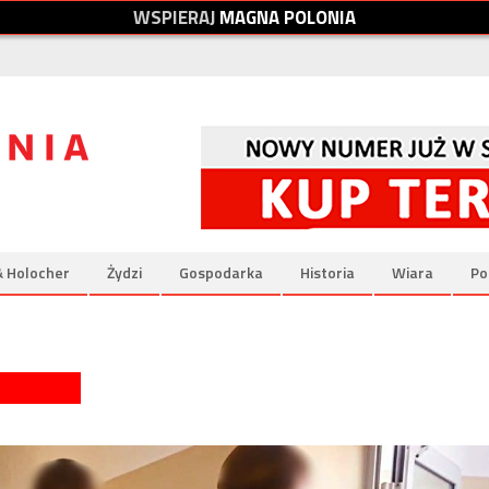
W
S
P
I
E
R
A
J
M
A
G
N
A
P
O
L
O
N
I
A
& Holocher
Żydzi
Gospodarka
Historia
Wiara
Po