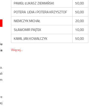
PAWEŁ ŁUKASZ ZIEMIAŃSKI
50,00
POTERA LIDIA i POTERA KRZYSZTOF
50,00
NIEMCZYK MICHAŁ
20,00
SŁAWOMIR PIĄTEK
10,00
KAMIL JAN KOWALCZYK
50,00
iu
Więcej...
ia
a.
li
im
re
ej