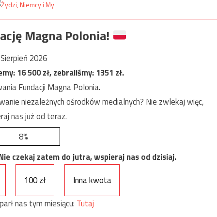
ację Magna Polonia!
Sierpień 2026
jemy:
16 500
zł, zebraliśmy:
1351
zł.
ania Fundacji Magna Polonia.
anie niezależnych ośrodków medialnych? Nie zwlekaj więc,
raj nas już od teraz.
8%
e czekaj zatem do jutra, wspieraj nas od dzisiaj.
100 zł
Inna kwota
parł nas tym miesiącu:
Tutaj