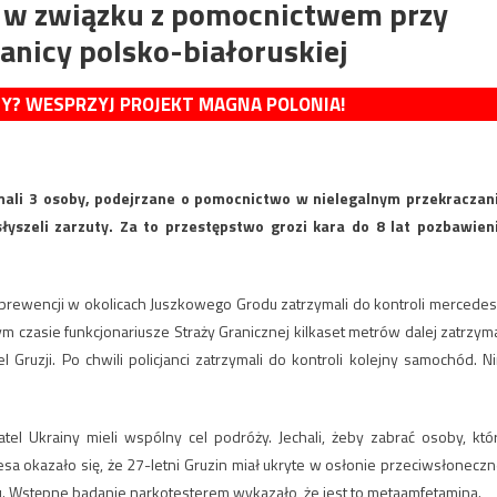
ni w związku z pomocnictwem przy
anicy polsko-białoruskiej
MY? WESPRZYJ PROJEKT MAGNA POLONIA!
ymali 3 osoby, podejrzane o pomocnictwo w nielegalnym przekraczan
usłyszeli zarzuty. Za to przestępstwo grozi kara do 8 lat pozbawien
 prewencji w okolicach Juszkowego Grodu zatrzymali do kontroli mercedes
m czasie funkcjonariusze Straży Granicznej kilkaset metrów dalej zatrzyma
 Gruzji. Po chwili policjanci zatrzymali do kontroli kolejny samochód. N
watel Ukrainy mieli wspólny cel podróży. Jechali, żeby zabrać osoby, któ
esa okazało się, że 27-letni Gruzin miał ukryte w osłonie przeciwsłoneczn
ku. Wstępne badanie narkotesterem wykazało, że jest to metaamfetamina.