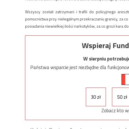
Wszyscy zostali zatrzymani i trafili do policyjnego aresz
pomocnictwa przy nielegalnym przekraczaniu granicy, za co g
posiadania niewielkiej ilości narkotyków, za co grozi kara 
Wspieraj Fund
W sierpniu potrzebu
Państwa wsparcie jest niezbędne dla funkcjonow
30 zł
50 zł
Zobacz kto w