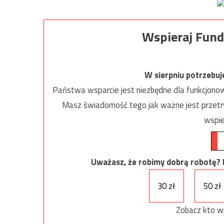
Wspieraj Fund
W sierpniu potrzebu
Państwa wsparcie jest niezbędne dla funkcjonow
Masz świadomość tego jak ważne jest przetrw
wspie
Uważasz, że robimy dobrą robotę? Ni
30 zł
50 zł
Zobacz kto w