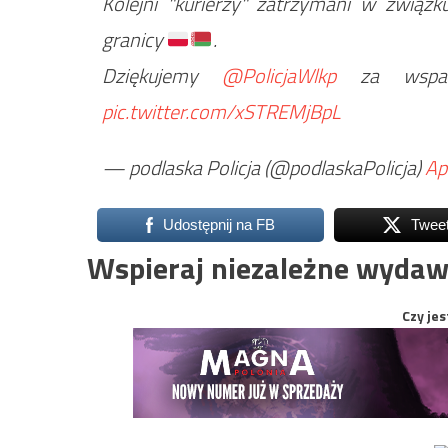
Kolejni "kurierzy" zatrzymani w związ
granicy
.
Dziękujemy
@PolicjaWlkp
za wspa
pic.twitter.com/xSTREMjBpL
— podlaska Policja (@podlaskaPolicja)
Ap
Udostępnij na FB
Twee
Wspieraj niezależne wydaw
Czy jes