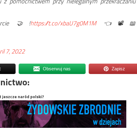
ku z pomocnictwem przy nielegalnym przekraczaniu
rcie 🤝!
https://t.co/xbaU7g0M1M
👈📽📖
ril 7, 2022
t
Obserwuj nas
Zapisz
nictwo:
t jeszcze naród polski?