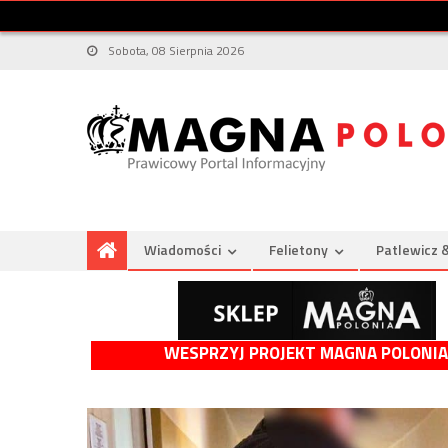
Sobota, 08 Sierpnia 2026
Wiadomości
Felietony
Patlewicz 
WESPRZYJ PROJEKT MAGNA POLONIA