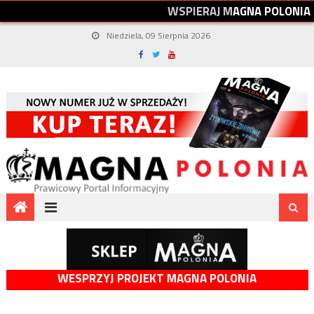
W
S
P
I
E
R
A
J
M
A
G
N
A
P
O
L
O
N
I
A
Niedziela, 09 Sierpnia 2026
WESPRZYJ PROJEKT MAGNA POLONIA