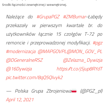
środki łączności zewnętrznej i wewnętrznej.
Należące do
#GrupaPGZ
#ZMBumar
-Łabędy
przekazały w pierwszym kwartale br. do
użytkowników łącznie 15 czołgów T-72 po
remoncie i przeprowadzonej modyfikacji.
#pgz
#modernizacja
@MAPGOVPL
@MON_GOV_PL
@DGeneralneRSZ
@Zelazna_Dywizja
@16Dywizja
https://t.co/jSjup8RYdT
pic.twitter.com/8qQ5QIvyk2
— Polska Grupa Zbrojeniowa
(@PGZ_pl)
April 12, 2021