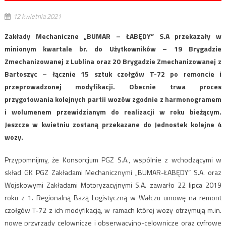
12 kwietnia 2021
Zakłady Mechaniczne „BUMAR – ŁABĘDY” S.A przekazały w
minionym kwartale br. do Użytkowników – 19 Brygadzie
Zmechanizowanej z Lublina oraz 20 Brygadzie Zmechanizowanej z
Bartoszyc – łącznie 15 sztuk czołgów T-72 po remoncie i
przeprowadzonej modyfikacji. Obecnie trwa proces
przygotowania kolejnych partii wozów zgodnie z harmonogramem
i wolumenem przewidzianym do realizacji w roku bieżącym.
Jeszcze w kwietniu zostaną przekazane do Jednostek kolejne 4
wozy.
Przypomnijmy, że Konsorcjum PGZ S.A., wspólnie z wchodzącymi w
skład GK PGZ Zakładami Mechanicznymi „BUMAR-ŁABĘDY” S.A. oraz
Wojskowymi Zakładami Motoryzacyjnymi S.A. zawarło 22 lipca 2019
roku z 1. Regionalną Bazą Logistyczną w Wałczu umowę na remont
czołgów T-72 z ich modyfikacją, w ramach której wozy otrzymują m.in.
nowe przyrządy celownicze i obserwacyjno-celownicze oraz cyfrowe