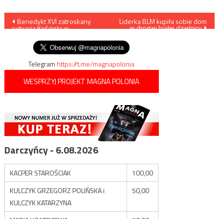
Nawigacja
Benedykt XVI zatroskany
Liderka BLM kupiła sobie dom
w drogiej białej dzielnicy
sytuacją Kościoła w
wpisu
Niemczech
Telegram
https://t.me/magnapolonia
WESPRZYJ PROJEKT MAGNA POLONIA
Darczyńcy - 6.08.2026
KACPER STAROŚCIAK
100,00
KULCZYK GRZEGORZ POLIŃSKA i
50,00
KULCZYK KATARZYNA