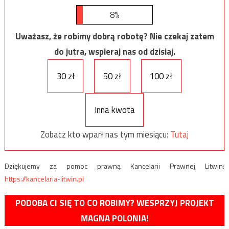
8%
Uważasz, że robimy dobrą robotę? Nie czekaj zatem
do jutra, wspieraj nas od dzisiaj.
30 zł
50 zł
100 zł
Inna kwota
Zobacz kto wparł nas tym miesiącu:
Tutaj
Dziękujemy za pomoc prawną Kancelarii Prawnej Litwin:
https://kancelaria-litwin.pl
PODOBA CI SIĘ TO CO ROBIMY? WESPRZYJ PROJEKT
MAGNA POLONIA!