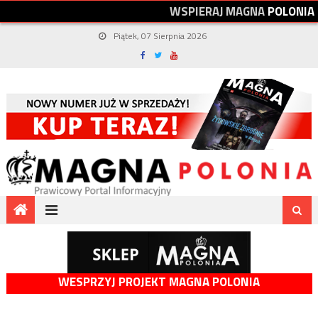
W
S
P
I
E
R
A
J
M
A
G
N
A
P
O
L
O
N
I
A
Piątek, 07 Sierpnia 2026
WESPRZYJ PROJEKT MAGNA POLONIA