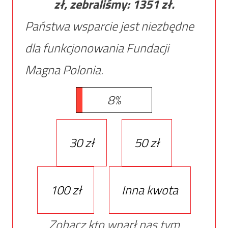
zł, zebraliśmy:
1351
zł.
Państwa wsparcie jest niezbędne
dla funkcjonowania Fundacji
Magna Polonia.
8%
30 zł
50 zł
100 zł
Inna kwota
Zobacz kto wparł nas tym