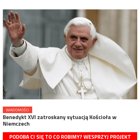
WIADOMOŚCI
Benedykt XVI zatroskany sytuacją Kościoła w
Niemczech
PODOBA CI SIĘ TO CO ROBIMY? WESPRZYJ PROJEKT