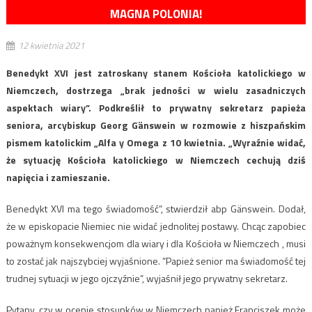
MAGNA POLONIA!
12 kwietnia 2021
Benedykt XVI jest zatroskany stanem Kościoła katolickiego w
Niemczech, dostrzega „brak jedności w wielu zasadniczych
aspektach wiary”. Podkreślił to prywatny sekretarz papieża
seniora, arcybiskup Georg Gänswein w rozmowie z hiszpańskim
pismem katolickim „Alfa y Omega z 10 kwietnia. „Wyraźnie widać,
że sytuację Kościoła katolickiego w Niemczech cechują dziś
napięcia i zamieszanie.
Benedykt XVI ma tego świadomość”, stwierdził abp Gänswein. Dodał,
że w episkopacie Niemiec nie widać jednolitej postawy. Chcąc zapobiec
poważnym konsekwencjom dla wiary i dla Kościoła w Niemczech , musi
to zostać jak najszybciej wyjaśnione. ”Papież senior ma świadomość tej
trudnej sytuacji w jego ojczyźnie”, wyjaśnił jego prywatny sekretarz.
Pytany, czy w ocenie stosunków w Niemczech papież Franciszek może