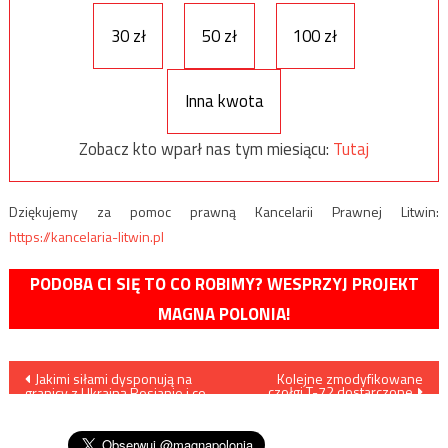
30 zł
50 zł
100 zł
Inna kwota
Zobacz kto wparł nas tym miesiącu:
Tutaj
Dziękujemy za pomoc prawną Kancelarii Prawnej Litwin:
https://kancelaria-litwin.pl
PODOBA CI SIĘ TO CO ROBIMY? WESPRZYJ PROJEKT
MAGNA POLONIA!
Nawigacja
Jakimi siłami dysponują na
Kolejne zmodyfikowane
czołgi T-72 dostarczone
granicy z Ukrainą Rosjanie i co
wpisu
mogą im przeciwstawić
Ukraińcy?