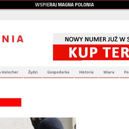
W
S
P
I
E
R
A
J
M
A
G
N
A
P
O
L
O
N
I
A
& Holocher
Żydzi
Gospodarka
Historia
Wiara
Po