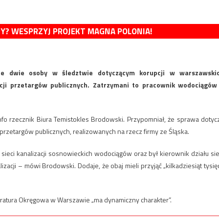
MY? WESPRZYJ PROJEKT MAGNA POLONIA!
jne dwie osoby w śledztwie dotyczącym korupcji w warszawski
acji przetargów publicznych. Zatrzymani to pracownik wodociągów
nfo rzecznik Biura Temistokles Brodowski. Przypomniał, że sprawa dotyc
przetargów publicznych, realizowanych na rzecz firmy ze Śląska.
sieci kanalizacji sosnowieckich wodociągów oraz był kierownik działu sie
izacji – mówi Brodowski. Dodaje, że obaj mieli przyjąć „kilkadziesiąt tysię
kuratura Okręgowa w Warszawie „ma dynamiczny charakter”.