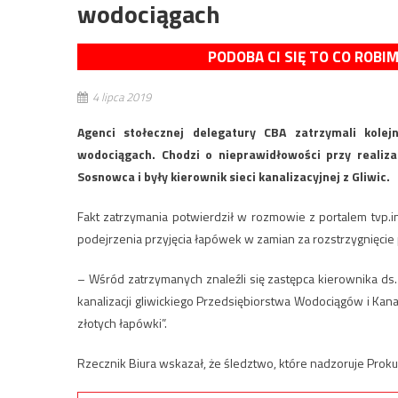
wodociągach
PODOBA CI SIĘ TO CO ROBI
4 lipca 2019
Agenci stołecznej delegatury CBA zatrzymali kole
wodociągach. Chodzi o nieprawidłowości przy realiz
Sosnowca i były kierownik sieci kanalizacyjnej z Gliwic.
Fakt zatrzymania potwierdził w rozmowie z portalem tvp.i
podejrzenia przyjęcia łapówek w zamian za rozstrzygnięcie 
– Wśród zatrzymanych znaleźli się zastępca kierownika ds. 
kanalizacji gliwickiego Przedsiębiorstwa Wodociągów i Kanal
złotych łapówki”.
Rzecznik Biura wskazał, że śledztwo, które nadzoruje Pro