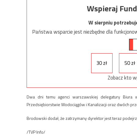
Wspieraj Fund
W sierpniu potrzebu
Państwa wsparcie jest niezbędne dla funkcjonow
30 zł
50 zł
Zobacz kto w
Dwa dni temu agenci warszawskiej delegatury Biura w
Przedsiębiorstwie Wodociągów i Kanalizacji oraz dwóch prz
Brodowski dodał, że zatrzymany dyrektor jest teraz podejrza
/TVP Info/