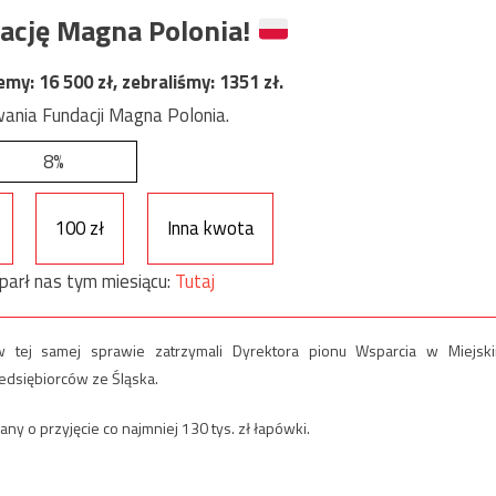
ację Magna Polonia!
jemy:
16 500
zł, zebraliśmy:
1351
zł.
ania Fundacji Magna Polonia.
8%
100 zł
Inna kwota
parł nas tym miesiącu:
Tutaj
 tej samej sprawie zatrzymali Dyrektora pionu Wsparcia w Miejsk
edsiębiorców ze Śląska.
ny o przyjęcie co najmniej 130 tys. zł łapówki.