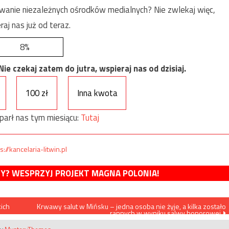
anie niezależnych ośrodków medialnych? Nie zwlekaj więc,
raj nas już od teraz.
8%
e czekaj zatem do jutra, wspieraj nas od dzisiaj.
100 zł
Inna kwota
parł nas tym miesiącu:
Tutaj
s://kancelaria-litwin.pl
MY? WESPRZYJ PROJEKT MAGNA POLONIA!
kich
Krwawy salut w Mińsku – jedna osoba nie żyje, a kilka zostało
rannych w wyniku salwy honorowej