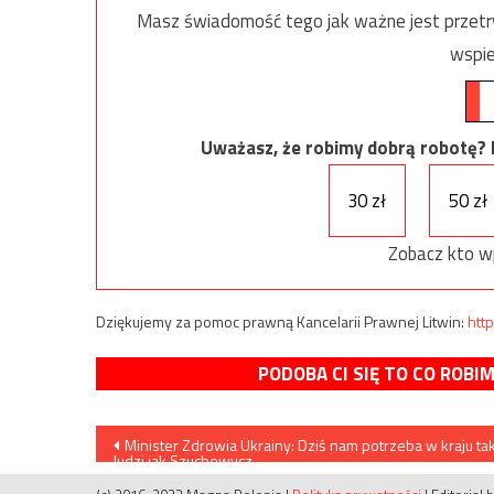
Masz świadomość tego jak ważne jest przetrw
wspie
Uważasz, że robimy dobrą robotę? Ni
30 zł
50 zł
Zobacz kto w
Dziękujemy za pomoc prawną Kancelarii Prawnej Litwin:
http
PODOBA CI SIĘ TO CO ROBI
Nawigacja
Minister Zdrowia Ukrainy: Dziś nam potrzeba w kraju ta
ludzi jak Szuchewycz
wpisu