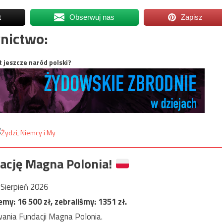
t
Obserwuj nas
Zapisz
nictwo:
t jeszcze naród polski?
ację Magna Polonia!
Sierpień 2026
jemy:
16 500
zł, zebraliśmy:
1351
zł.
ania Fundacji Magna Polonia.