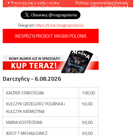
Nawigacja
Troszczą się o sady i oczka
Rolnicy zapowiadają blokady
dróg w całej Polsce
wodna, by żubrom było lepiej
wpisu
Telegram
https://t.me/magnapolonia
WESPRZYJ PROJEKT MAGNA POLONIA
Darczyńcy - 6.08.2026
KACPER STAROŚCIAK
100,00
KULCZYK GRZEGORZ POLIŃSKA i
50,00
KULCZYK KATARZYNA
MARIA KOSTRZEWA
50,00
JERZY T MICHAJŁOWICZ
50,00