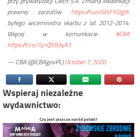
przy prywatyzacji Ciech S.A. Zmiana kwalifikacji
prawnej zarzutów
https://t.co/GtVrYGtg9i
.
byłego wiceministra skarbu z lat 2012-2014.
Więcej w komunikacie
#CBA
https://t.co/7ynQS93yA1
— CBA (@CBAgovPL)
October 7, 2020
Wspieraj niezależne
wydawnictwo:
Czy jest jeszcze naród polski?