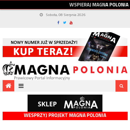
W
S
P
I
E
R
A
J
M
A
G
N
A
P
O
L
O
N
I
A
Sobota, 08 Sierpnia 2026
WESPRZYJ PROJEKT MAGNA POLONIA