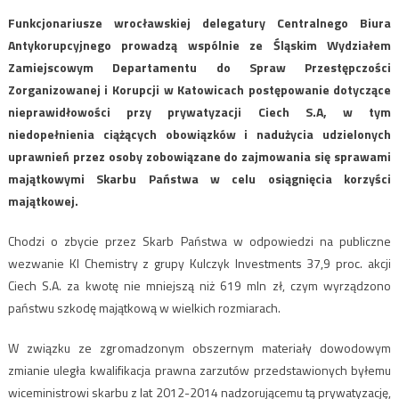
Funkcjonariusze wrocławskiej delegatury Centralnego Biura
Antykorupcyjnego prowadzą wspólnie ze Śląskim Wydziałem
Zamiejscowym Departamentu do Spraw Przestępczości
Zorganizowanej i Korupcji w Katowicach postępowanie dotyczące
nieprawidłowości przy prywatyzacji Ciech S.A, w tym
niedopełnienia ciążących obowiązków i nadużycia udzielonych
uprawnień przez osoby zobowiązane do zajmowania się sprawami
majątkowymi Skarbu Państwa w celu osiągnięcia korzyści
majątkowej.
Chodzi o zbycie przez Skarb Państwa w odpowiedzi na publiczne
wezwanie KI Chemistry z grupy Kulczyk Investments 37,9 proc. akcji
Ciech S.A. za kwotę nie mniejszą niż 619 mln zł, czym wyrządzono
państwu szkodę majątkową w wielkich rozmiarach.
W związku ze zgromadzonym obszernym materiały dowodowym
zmianie uległa kwalifikacja prawna zarzutów przedstawionych byłemu
wiceministrowi skarbu z lat 2012-2014 nadzorującemu tą prywatyzację,