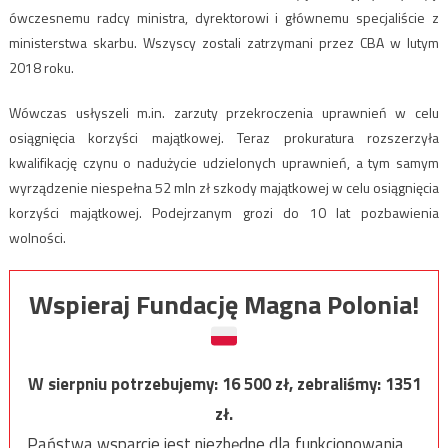
ówczesnemu radcy ministra, dyrektorowi i głównemu specjaliście z
ministerstwa skarbu. Wszyscy zostali zatrzymani przez CBA w lutym
2018 roku.
Wówczas usłyszeli m.in. zarzuty przekroczenia uprawnień w celu
osiągnięcia korzyści majątkowej. Teraz prokuratura rozszerzyła
kwalifikację czynu o nadużycie udzielonych uprawnień, a tym samym
wyrządzenie niespełna 52 mln zł szkody majątkowej w celu osiągnięcia
korzyści majątkowej. Podejrzanym grozi do 10 lat pozbawienia
wolności.
Wspieraj Fundację Magna Polonia!
W sierpniu potrzebujemy:
16 500
zł, zebraliśmy:
1351
zł.
Państwa wsparcie jest niezbędne dla funkcjonowania