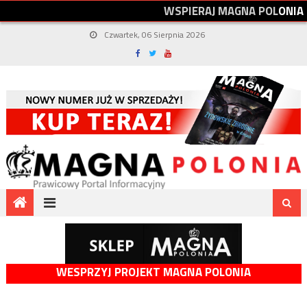
W
S
P
I
E
R
A
J
M
A
G
N
A
P
O
L
O
N
I
A
Czwartek, 06 Sierpnia 2026
WESPRZYJ PROJEKT MAGNA POLONIA