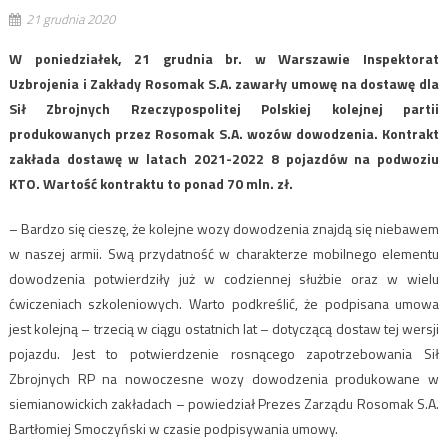
21 grudnia 2020
W poniedziałek, 21 grudnia br. w Warszawie Inspektorat
Uzbrojenia i Zakłady Rosomak S.A. zawarły umowę na dostawę dla
Sił Zbrojnych Rzeczypospolitej Polskiej kolejnej partii
produkowanych przez Rosomak S.A. wozów dowodzenia. Kontrakt
zakłada dostawę w latach 2021-2022 8 pojazdów na podwoziu
KTO. Wartość kontraktu to ponad 70 mln. zł.
– Bardzo się cieszę, że kolejne wozy dowodzenia znajdą się niebawem
w naszej armii. Swą przydatność w charakterze mobilnego elementu
dowodzenia potwierdziły już w codziennej służbie oraz w wielu
ćwiczeniach szkoleniowych. Warto podkreślić, że podpisana umowa
jest kolejną – trzecią w ciągu ostatnich lat – dotyczącą dostaw tej wersji
pojazdu. Jest to potwierdzenie rosnącego zapotrzebowania Sił
Zbrojnych RP na nowoczesne wozy dowodzenia produkowane w
siemianowickich zakładach – powiedział Prezes Zarządu Rosomak S.A.
Bartłomiej Smoczyński w czasie podpisywania umowy.