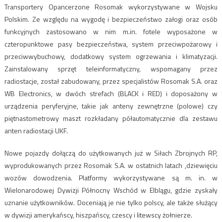
Transportery Opancerzone Rosomak wykorzystywane w Wojsku
Polskim. Ze względu na wygodę i bezpieczeństwo załogi oraz osób
funkcyjnych zastosowano w nim m.in. fotele wyposażone w
czteropunktowe pasy bezpieczeństwa, system przeciwpożarowy i
przeciwwybuchowy, dodatkowy system ogrzewania i klimatyzacji.
Zainstalowany sprzęt teleinformatyczny, wspomagany przez
radiostacje, został zabudowany, przez specjalistów Rosomak S.A. oraz
WB Electronics, w dwóch strefach (BLACK i RED) i doposażony w
urządzenia peryferyjne, takie jak anteny zewnętrzne (polowe) czy
piętnastometrowy maszt rozkładany półautomatycznie dla zestawu
anten radiostacji UKF.
Nowe pojazdy dołączą do użytkowanych już w Siłach Zbrojnych RP,
wyprodukowanych przez Rosomak S.A. w ostatnich latach ,dziewięciu
wozów dowodzenia. Platformy wykorzystywane są m. in. w
Wielonarodowej Dywizji Północny Wschód w Elblągu, gdzie zyskały
uznanie użytkowników. Doceniają je nie tylko polscy, ale także służący
w dywizji amerykańscy, hiszpańscy, czescy i litewscy żołnierze.