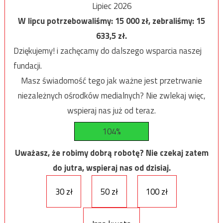
Lipiec 2026
W lipcu potrzebowaliśmy:
15 000
zł, zebraliśmy:
15
633,5
zł.
Dziękujemy! i zachęcamy do dalszego wsparcia naszej
fundacji.
Masz świadomość tego jak ważne jest przetrwanie
niezależnych ośrodków medialnych? Nie zwlekaj więc,
wspieraj nas już od teraz.
104%
Uważasz, że robimy dobrą robotę? Nie czekaj zatem
do jutra, wspieraj nas od dzisiaj.
30 zł
50 zł
100 zł