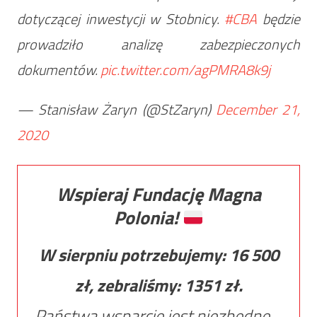
dotyczącej inwestycji w Stobnicy.
#CBA
będzie
prowadziło analizę zabezpieczonych
dokumentów.
pic.twitter.com/agPMRA8k9j
— Stanisław Żaryn (@StZaryn)
December 21,
2020
Wspieraj Fundację Magna
Polonia!
W sierpniu potrzebujemy:
16 500
zł, zebraliśmy:
1351
zł.
Państwa wsparcie jest niezbędne