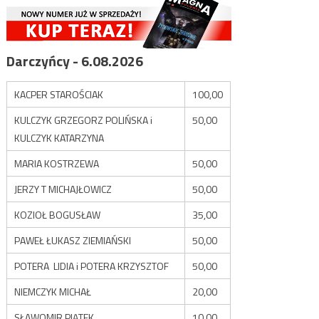
Darczyńcy - 6.08.2026
KACPER STAROŚCIAK
100,00
KULCZYK GRZEGORZ POLIŃSKA i
50,00
KULCZYK KATARZYNA
MARIA KOSTRZEWA
50,00
JERZY T MICHAJŁOWICZ
50,00
KOZIOŁ BOGUSŁAW
35,00
PAWEŁ ŁUKASZ ZIEMIAŃSKI
50,00
POTERA LIDIA i POTERA KRZYSZTOF
50,00
NIEMCZYK MICHAŁ
20,00
SŁAWOMIR PIĄTEK
10,00