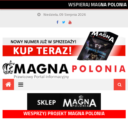
W
S
P
I
E
R
A
J
M
A
G
N
A
P
O
L
O
N
I
A
Niedziela, 09 Sierpnia 2026
WESPRZYJ PROJEKT MAGNA POLONIA