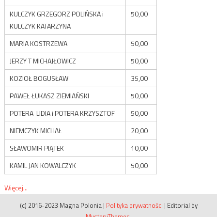
KULCZYK GRZEGORZ POLIŃSKA i
50,00
KULCZYK KATARZYNA
MARIA KOSTRZEWA
50,00
JERZY T MICHAJŁOWICZ
50,00
KOZIOŁ BOGUSŁAW
35,00
PAWEŁ ŁUKASZ ZIEMIAŃSKI
50,00
POTERA LIDIA i POTERA KRZYSZTOF
50,00
NIEMCZYK MICHAŁ
20,00
SŁAWOMIR PIĄTEK
10,00
KAMIL JAN KOWALCZYK
50,00
Więcej...
(c) 2016-2023 Magna Polonia
|
Polityka prywatności
|
Editorial by
MysteryThemes
.