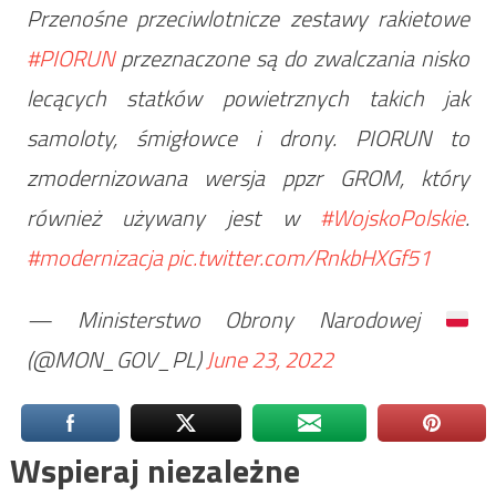
Przenośne przeciwlotnicze zestawy rakietowe
#PIORUN
przeznaczone są do zwalczania nisko
lecących statków powietrznych takich jak
samoloty, śmigłowce i drony. PIORUN to
zmodernizowana wersja ppzr GROM, który
również używany jest w
#WojskoPolskie
.
#modernizacja
pic.twitter.com/RnkbHXGf51
— Ministerstwo Obrony Narodowej
(@MON_GOV_PL)
June 23, 2022
Wspieraj niezależne