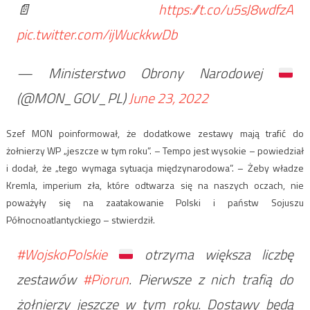
📄
https://t.co/u5sJ8wdfzA
pic.twitter.com/ijWuckkwDb
— Ministerstwo Obrony Narodowej
(@MON_GOV_PL)
June 23, 2022
Szef MON poinformował, że dodatkowe zestawy mają trafić do
żołnierzy WP „jeszcze w tym roku”. – Tempo jest wysokie – powiedział
i dodał, że „tego wymaga sytuacja międzynarodowa”. – Żeby władze
Kremla, imperium zła, które odtwarza się na naszych oczach, nie
poważyły się na zaatakowanie Polski i państw Sojuszu
Północnoatlantyckiego – stwierdził.
#WojskoPolskie
otrzyma większa liczbę
zestawów
#Piorun
. Pierwsze z nich trafią do
żołnierzy jeszcze w tym roku. Dostawy będą