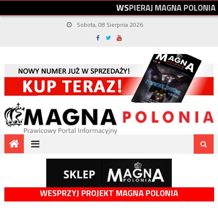
W
S
P
I
E
R
A
J
M
A
G
N
A
P
O
L
O
N
I
A
Sobota, 08 Sierpnia 2026
WESPRZYJ PROJEKT MAGNA POLONIA