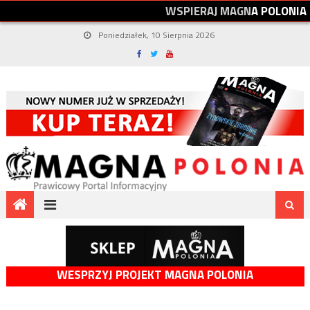
W
S
P
I
E
R
A
J
M
A
G
N
A
P
O
L
O
N
I
A
Poniedziałek, 10 Sierpnia 2026
WESPRZYJ PROJEKT MAGNA POLONIA