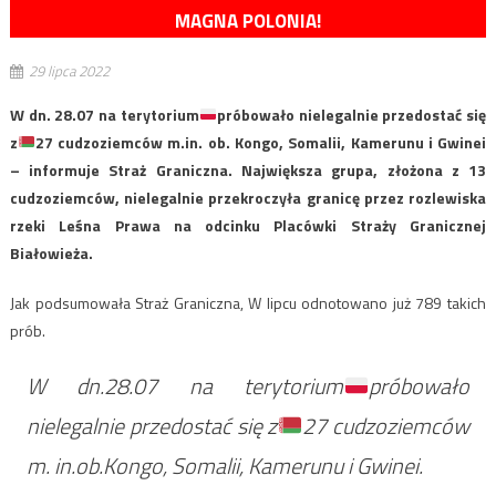
MAGNA POLONIA!
29 lipca 2022
W dn. 28.07 na terytorium
próbowało nielegalnie przedostać się
z
27 cudzoziemców m.in. ob. Kongo, Somalii, Kamerunu i Gwinei
– informuje Straż Graniczna. Największa grupa, złożona z 13
cudzoziemców, nielegalnie przekroczyła granicę przez rozlewiska
rzeki Leśna Prawa na odcinku Placówki Straży Granicznej
Białowieża.
Jak podsumowała Straż Graniczna, W lipcu odnotowano już 789 takich
prób.
W dn.28.07 na terytorium
próbowało
nielegalnie przedostać się z
27 cudzoziemców
m. in.ob.Kongo, Somalii, Kamerunu i Gwinei.