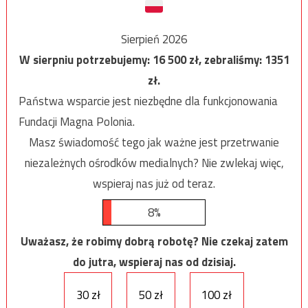
Sierpień 2026
W sierpniu potrzebujemy:
16 500
zł, zebraliśmy:
1351
zł.
Państwa wsparcie jest niezbędne dla funkcjonowania
Fundacji Magna Polonia.
Masz świadomość tego jak ważne jest przetrwanie
niezależnych ośrodków medialnych? Nie zwlekaj więc,
wspieraj nas już od teraz.
8%
Uważasz, że robimy dobrą robotę? Nie czekaj zatem
do jutra, wspieraj nas od dzisiaj.
30 zł
50 zł
100 zł