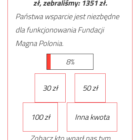
zł, zebraliśmy:
1351
zł.
Państwa wsparcie jest niezbędne
dla funkcjonowania Fundacji
Magna Polonia.
8%
30 zł
50 zł
100 zł
Inna kwota
Zobacz kto wparł nas tym