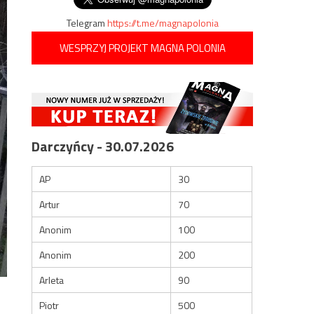
Telegram
https://t.me/magnapolonia
WESPRZYJ PROJEKT MAGNA POLONIA
Darczyńcy - 30.07.2026
AP
30
Artur
70
Anonim
100
Anonim
200
Arleta
90
Piotr
500