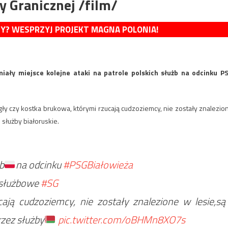
ży Granicznej /film/
MY? WESPRZYJ PROJEKT MAGNA POLONIA!
miały miejsce kolejne ataki na patrole polskich służb na odcinku P
.
y czy kostka brukowa, którymi rzucają cudzoziemcy, nie zostały znalezio
 służby białoruskie.
żb
na odcinku
#PSGBiałowieża
 służbowe
#SG
ają cudzoziemcy, nie zostały znalezione w lesie,są
rzez służby
pic.twitter.com/oBHMn8XO7s