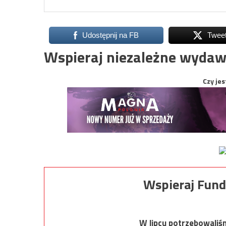
Udostępnij na FB
Twee
Wspieraj niezależne wydaw
Czy jes
Wspieraj Fund
W lipcu potrzebowaliś