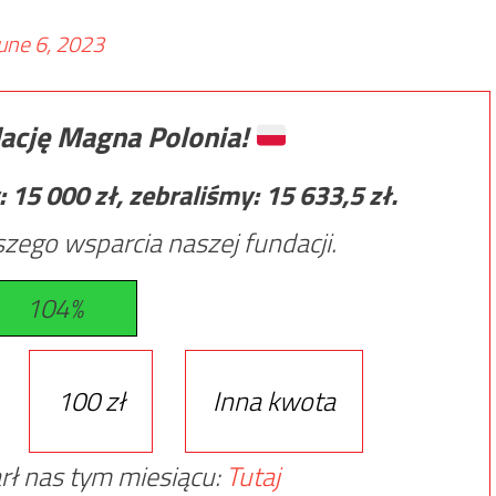
une 6, 2023
ację Magna Polonia!
:
15 000
zł, zebraliśmy:
15 633,5
zł.
zego wsparcia naszej fundacji.
104%
100 zł
Inna kwota
rł nas tym miesiącu:
Tutaj