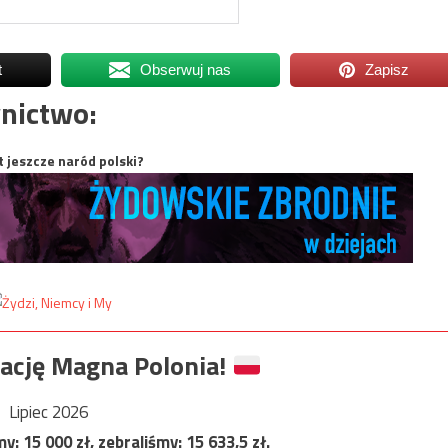
t
Obserwuj nas
Zapisz
nictwo:
t jeszcze naród polski?
ację Magna Polonia!
Lipiec 2026
my:
15 000
zł, zebraliśmy:
15 633,5
zł.