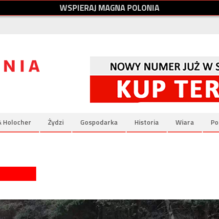
W
S
P
I
E
R
A
J
M
A
G
N
A
P
O
L
O
N
I
A
& Holocher
Żydzi
Gospodarka
Historia
Wiara
Po