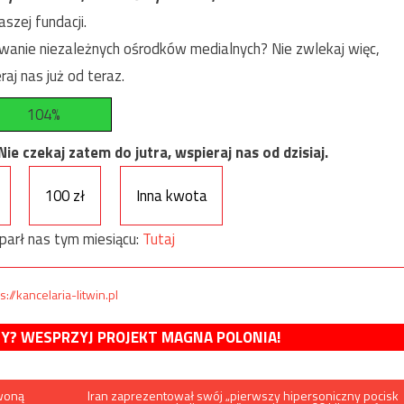
szej fundacji.
anie niezależnych ośrodków medialnych? Nie zwlekaj więc,
raj nas już od teraz.
104%
e czekaj zatem do jutra, wspieraj nas od dzisiaj.
100 zł
Inna kwota
parł nas tym miesiącu:
Tutaj
s://kancelaria-litwin.pl
MY? WESPRZYJ PROJEKT MAGNA POLONIA!
rwoną
Iran zaprezentował swój „pierwszy hipersoniczny pocisk