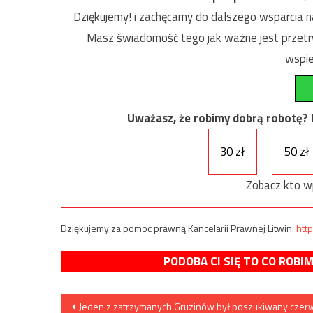
Dziękujemy! i zachęcamy do dalszego wsparcia na
Masz świadomość tego jak ważne jest przetrw
wspie
Uważasz, że robimy dobrą robotę? Ni
30 zł
50 zł
Zobacz kto w
Dziękujemy za pomoc prawną Kancelarii Prawnej Litwin:
http
PODOBA CI SIĘ TO CO ROBI
Nawigacja
Jeden z zatrzymanych Gruzinów był poszukiwany cze