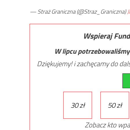
— Straż Graniczna (@Straz_Graniczna)
J
Wspieraj Fund
W lipcu potrzebowaliśmy
Dziękujemy! i zachęcamy do dals
30 zł
50 zł
Zobacz kto wpa