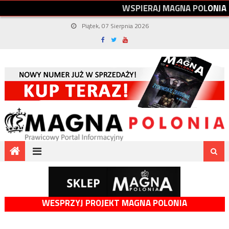
W
S
P
I
E
R
A
J
M
A
G
N
A
P
O
L
O
N
I
A
Piątek, 07 Sierpnia 2026
WESPRZYJ PROJEKT MAGNA POLONIA