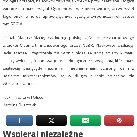
biologii i botaniki, naukowcy zakładają kolekcje przyuczelniane. Bogatą
winnicę ma m.in. Instytut Ogrodnictwa w Skierniewicach, Uniwersytet
Jagielloński, winorośl uprawiają uniwersytety przyrodnicze i rolnicze, w
tym SGGW.
Dr hab. Mariusz Maciejczyk kieruje polską częścią międzynarodowego
projektu VitiSmart finansowanego przez NCBR. Naukowcy analizują,
jakie szanse i zagrożenia dla winnic niosą ze sobą zmiany klimatu.
Polacy wykazali, że innowacje oraz ekologiczne rozwiązania, które m.in.
zastępują pestycydy naturalnymi mechanizmami ochrony roślin z
udziałem mikroorganizmów, są w długim okresie opłacalne dla
właścicieli winnic.
PAP – Nauka w Polsce
Karolina Duszczyk
Wspieraj niezależne