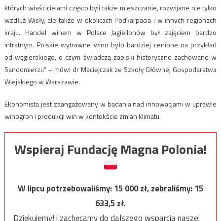
których właścicielami często byli także mieszczanie, rozwijane nie tylko
wzdłuż Wisły, ale także w okolicach Podkarpacia i w innych regionach
kraju. Handel winem w Polsce Jagiellonów był zajęciem bardzo
intratnym. Polskie wytrawne wino było bardziej cenione na przykład
od węgierskiego, o czym świadczą zapiski historyczne zachowane w
Sandomierzu” – mówi dr Maciejczak ze Szkoły Głównej Gospodarstwa
Wiejskiego w Warszawie.
Ekonomista jest zaangażowany w badania nad innowacjami w uprawie
winogron i produkcji win w kontekście zmian klimatu.
Wspieraj Fundację Magna Polonia!
W lipcu potrzebowaliśmy:
15 000
zł, zebraliśmy:
15
633,5
zł.
Dziękujemy! i zachęcamy do dalszego wsparcia naszej