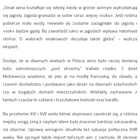
„Smak wina kształtuje się wtedy, kiedy w gronie winnym wykształcają
się jagody. Jagoda gromadzi w sobie coraz więcej +soku+. Jeśli roślina
pobierze mało wody, niewiele jej zostanie zaciągnięte do jagody i
+sok+ będzie gęsty. Na zawartość cukru w jagodach wpływa natomiast
słońce. O walorach smakowych decyduje także gleba” – wylicza
ekspert.
Dodaje, że w dawnych wiekach w Polsce wino było raczej domeną
ludzi zamożniejszych, „pod strzechy” trafiało rzadko. Z dzieł
Mickiewicza wiadomo, że pito je na modłę francuską, do obiadu, a
czasem dosładzano i podawano jako deser na dworach szlacheckich
czy w bogatych domach mieszczańskich. Artefakty zachowane z
tamtych czasów to szklane i kryształowe kieliszki oraz karafki.
Na przełomie XVI i XVII wielu klimat stopniowo zaostrzał się, a różnica
między srogą zimą a ciepłym latem była znacznie bardziej odczuwalna,
niż obecnie. Uprawę winogron utrudniła też sytuacja polityczna XVIII
wieku. Nie sprzyjał także import tańszych win z zachodu. W okresie