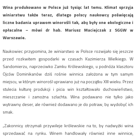
Wina produkowano w Polsce już tysiąc lat temu. Klimat sprzyja
winiarstwu także teraz, dlatego polscy naukowcy poświęcają
liczne badania uprawom winorośli tak, aby były one ekologiczne i
opłacalne – mówi dr hab. Mariusz Maciejczak z SGGW w
Warszawie.
Naukowiec przypomina, że winiarstwo w Polsce rozwijało się jeszcze
przed rozkwitem gospodarki w czasach Kazimierza Wielkiego. W
Sandomierzu, naprzeciwko Zamku Królewskiego, u podnóża klasztoru
Ojców Dominikanów dziś rośnie winnica założona w tym samym
miejscu, w którym winorośl uprawiano już na początku XIII wieku. Przez
stulecia kulturę produkcji i picia win kształtowało duchowieństwo,
mieszczanie i zamożna szlachta. Wina podawano nie tylko jako
wytrawny deser, ale również dodawano je do potraw, by wydobyć ich
smak.
„Zakonnicy otrzymali przywileje królewskie na to, by nadwyżki wina
sprzedawać na rynku. Winem handlowały również inne winnice,