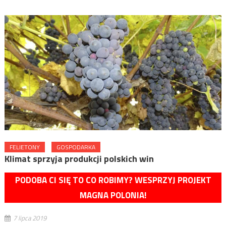
FELIETONY
GOSPODARKA
Klimat sprzyja produkcji polskich win
PODOBA CI SIĘ TO CO ROBIMY? WESPRZYJ PROJEKT
MAGNA POLONIA!
7 lipca 2019