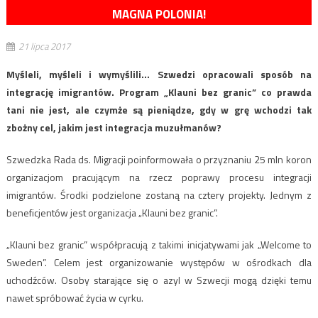
MAGNA POLONIA!
21 lipca 2017
Myśleli, myśleli i wymyślili… Szwedzi opracowali sposób na
integrację imigrantów. Program „Klauni bez granic” co prawda
tani nie jest, ale czymże są pieniądze, gdy w grę wchodzi tak
zbożny cel, jakim jest integracja muzułmanów?
Szwedzka Rada ds. Migracji poinformowała o przyznaniu 25 mln koron
organizacjom pracującym na rzecz poprawy procesu integracji
imigrantów. Środki podzielone zostaną na cztery projekty. Jednym z
beneficjentów jest organizacja „Klauni bez granic”.
„Klauni bez granic” współpracują z takimi inicjatywami jak „Welcome to
Sweden”. Celem jest organizowanie występów w ośrodkach dla
uchodźców. Osoby starające się o azyl w Szwecji mogą dzięki temu
nawet spróbować życia w cyrku.