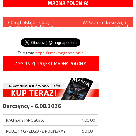
MAGNA POLONIA!
Nawigacja
Chcą Polski, do której
W Polsce rodzi się więcej
dzieci
przybywają uchodźcy i w
wpisu
której szanowane są prawa
homoseksualistów
Telegram
https://t.me/magnapolonia
WESPRZYJ PROJEKT MAGNA POLONIA
Darczyńcy - 6.08.2026
KACPER STAROŚCIAK
100,00
KULCZYK GRZEGORZ POLIŃSKA i
50,00