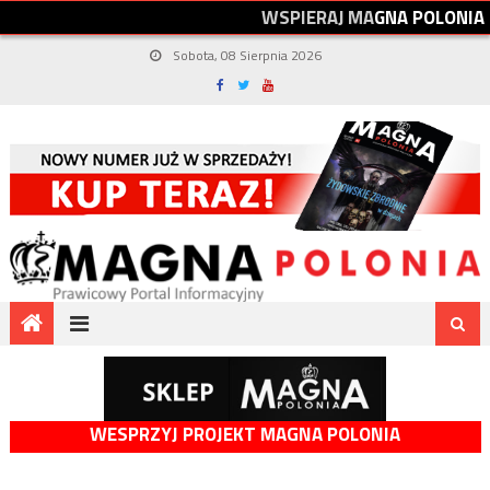
W
S
P
I
E
R
A
J
M
A
G
N
A
P
O
L
O
N
I
A
Sobota, 08 Sierpnia 2026
WESPRZYJ PROJEKT MAGNA POLONIA