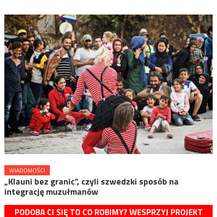
WIADOMOŚCI
„Klauni bez granic”, czyli szwedzki sposób na
integrację muzułmanów
PODOBA CI SIĘ TO CO ROBIMY? WESPRZYJ PROJEKT