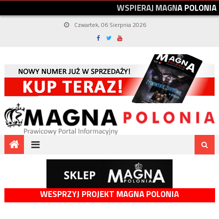
W
S
P
I
E
R
A
J
M
A
G
N
A
P
O
L
O
N
I
A
Czwartek, 06 Sierpnia 2026
WESPRZYJ PROJEKT MAGNA POLONIA