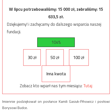
W lipcu potrzebowaliśmy:
15 000
zł, zebraliśmy:
15
633,5
zł.
Dziękujemy! i zachęcamy do dalszego wsparcia naszej
fundacji.
104%
30 zł
50 zł
100 zł
Inna kwota
Zobacz kto wparł nas tym miesiącu:
Tutaj
Imiennie podziękował on posłance Kamili Gasiuk-Pihowicz i posłowi
Borysowi Budce.