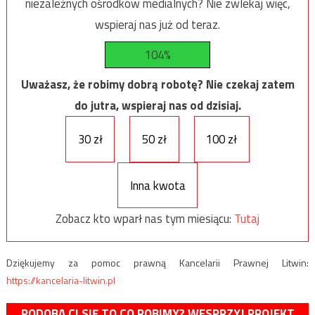
niezależnych ośrodków medialnych? Nie zwlekaj więc,
wspieraj nas już od teraz.
104%
Uważasz, że robimy dobrą robotę? Nie czekaj zatem
do jutra, wspieraj nas od dzisiaj.
30 zł
50 zł
100 zł
Inna kwota
Zobacz kto wparł nas tym miesiącu:
Tutaj
Dziękujemy za pomoc prawną Kancelarii Prawnej Litwin:
https://kancelaria-litwin.pl
PODOBA CI SIĘ TO CO ROBIMY? WESPRZYJ PROJEKT