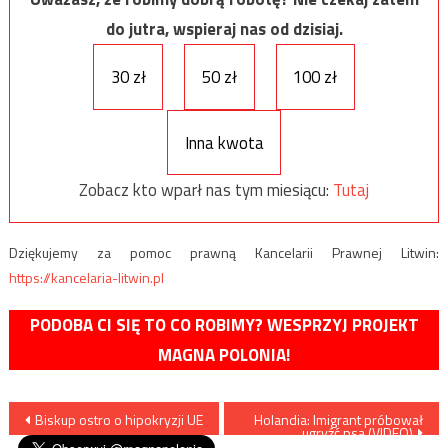
do jutra, wspieraj nas od dzisiaj.
30 zł
50 zł
100 zł
Inna kwota
Zobacz kto wparł nas tym miesiącu:
Tutaj
Dziękujemy za pomoc prawną Kancelarii Prawnej Litwin:
https://kancelaria-litwin.pl
PODOBA CI SIĘ TO CO ROBIMY? WESPRZYJ PROJEKT
MAGNA POLONIA!
Nawigacja
Biskup ostro o hipokryzji UE
Holandia: Imigrant próbował
ugryźć psa (VIDEO)