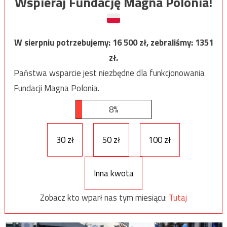
Wspieraj Fundację Magna Polonia!
W sierpniu potrzebujemy:
16 500
zł, zebraliśmy:
1351
zł.
Państwa wsparcie jest niezbędne dla funkcjonowania
Fundacji Magna Polonia.
8%
30 zł
50 zł
100 zł
Inna kwota
Zobacz kto wparł nas tym miesiącu:
Tutaj