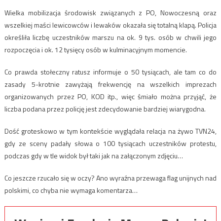
Wielka mobilizacja środowisk związanych z PO, Nowoczesną oraz
wszelkiej maści lewicowców i lewaków okazała się totalną klapą. Policja
określiła liczbę uczestników marszu na ok. 9 tys. osób w chwili jego
rozpoczęcia i ok. 12 tysięcy osób w kulminacyjnym momencie.
Co prawda stołeczny ratusz informuje o 50 tysiącach, ale tam co do
zasady 5-krotnie zawyżają frekwencję na wszelkich imprezach
organizowanych przez PO, KOD itp., więc śmiało można przyjąć, że
liczba podana przez policję jest zdecydowanie bardziej wiarygodna.
Dość groteskowo w tym kontekście wyglądała relacja na żywo TVN24,
gdy ze sceny padały słowa o 100 tysiącach uczestników protestu,
podczas gdy w tle widok był taki jak na załączonym zdjęciu…
Co jeszcze rzucało się w oczy? Ano wyraźna przewaga flag unijnych nad
polskimi, co chyba nie wymaga komentarza…