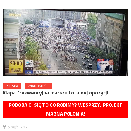
POLSKA
WIADOMOŚCI
Klapa frekwencyjna marszu totalnej opozycji
PODOBA CI SIĘ TO CO ROBIMY? WESPRZYJ PROJEKT
MAGNA POLONIA!
6 maja 2017