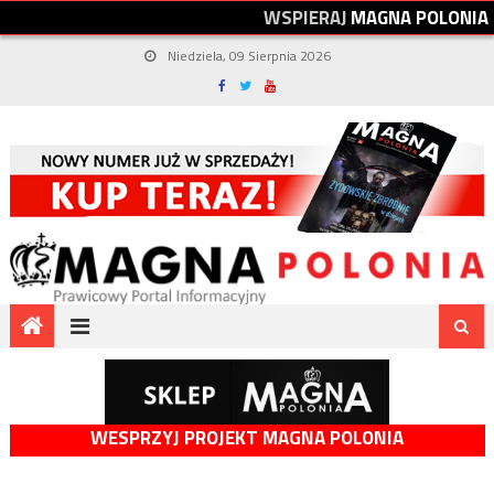
W
S
P
I
E
R
A
J
M
A
G
N
A
P
O
L
O
N
I
A
Niedziela, 09 Sierpnia 2026
WESPRZYJ PROJEKT MAGNA POLONIA