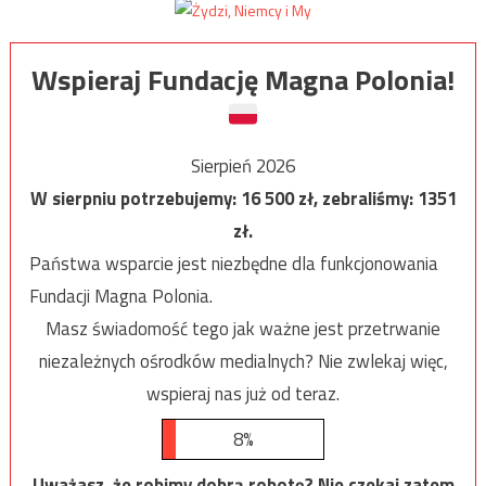
Wspieraj Fundację Magna Polonia!
Sierpień 2026
W sierpniu potrzebujemy:
16 500
zł, zebraliśmy:
1351
zł.
Państwa wsparcie jest niezbędne dla funkcjonowania
Fundacji Magna Polonia.
Masz świadomość tego jak ważne jest przetrwanie
niezależnych ośrodków medialnych? Nie zwlekaj więc,
wspieraj nas już od teraz.
8%
Uważasz, że robimy dobrą robotę? Nie czekaj zatem