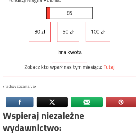
8%
30 zł
50 zł
100 zł
Inna kwota
Zobacz kto wparł nas tym miesiącu:
Tutaj
/radiovaticana.va/
Wspieraj niezależne
wydawnictwo: