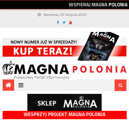
W
S
P
I
E
R
A
J
M
A
G
N
A
P
O
L
O
N
I
A
Niedziela, 09 Sierpnia 2026
WESPRZYJ PROJEKT MAGNA POLONIA