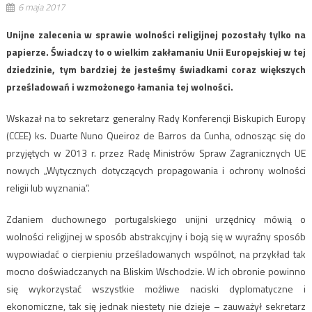
6 maja 2017
Unijne zalecenia w sprawie wolności religijnej pozostały tylko na
papierze. Świadczy to o wielkim zakłamaniu Unii Europejskiej w tej
dziedzinie, tym bardziej że jesteśmy świadkami coraz większych
prześladowań i wzmożonego łamania tej wolności.
Wskazał na to sekretarz generalny Rady Konferencji Biskupich Europy
(CCEE) ks. Duarte Nuno Queiroz de Barros da Cunha, odnosząc się do
przyjętych w 2013 r. przez Radę Ministrów Spraw Zagranicznych UE
nowych „Wytycznych dotyczących propagowania i ochrony wolności
religii lub wyznania”.
Zdaniem duchownego portugalskiego unijni urzędnicy mówią o
wolności religijnej w sposób abstrakcyjny i boją się w wyraźny sposób
wypowiadać o cierpieniu prześladowanych wspólnot, na przykład tak
mocno doświadczanych na Bliskim Wschodzie. W ich obronie powinno
się wykorzystać wszystkie możliwe naciski dyplomatyczne i
ekonomiczne, tak się jednak niestety nie dzieje – zauważył sekretarz