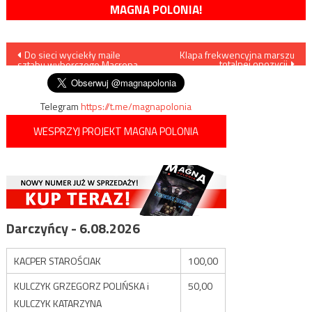
MAGNA POLONIA!
Nawigacja
Do sieci wyciekły maile
Klapa frekwencyjna marszu
totalnej opozycji
sztabu wyborczego Macrona
wpisu
Telegram
https://t.me/magnapolonia
WESPRZYJ PROJEKT MAGNA POLONIA
Darczyńcy - 6.08.2026
KACPER STAROŚCIAK
100,00
KULCZYK GRZEGORZ POLIŃSKA i
50,00
KULCZYK KATARZYNA