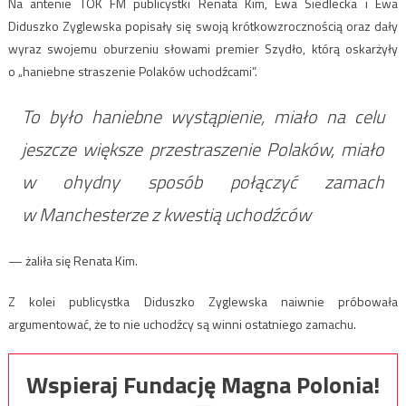
Na antenie
TOK
FM
publicystki Renata Kim, Ewa Siedlecka i Ewa
Diduszko Zyglewska popisały się swoją krótkowzrocznością oraz dały
wyraz swojemu oburzeniu słowami premier Szydło, którą oskarżyły
o „haniebne straszenie Polaków uchodźcami”.
To było haniebne wystąpienie, miało na celu
jeszcze większe przestraszenie Polaków, miało
w ohydny sposób połączyć zamach
w Manchesterze z kwestią uchodźców
— żaliła się Renata Kim.
Z kolei publicystka Diduszko Zyglewska naiwnie próbowała
argumentować, że to nie uchodźcy są winni ostatniego zamachu.
Wspieraj Fundację Magna Polonia!