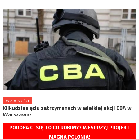
WIADOMOŚCI
Kilkudziesięciu zatrzymanych w wielkiej akcji CBA w
Warszawie
PODOBA CI SIĘ TO CO ROBIMY? WESPRZYJ PROJEKT
MAGNA POLONIA!