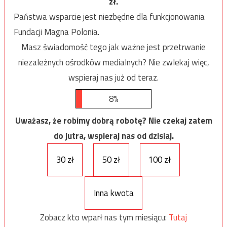
zł.
Państwa wsparcie jest niezbędne dla funkcjonowania
Fundacji Magna Polonia.
Masz świadomość tego jak ważne jest przetrwanie
niezależnych ośrodków medialnych? Nie zwlekaj więc,
wspieraj nas już od teraz.
8%
Uważasz, że robimy dobrą robotę? Nie czekaj zatem
do jutra, wspieraj nas od dzisiaj.
30 zł
50 zł
100 zł
Inna kwota
Zobacz kto wparł nas tym miesiącu:
Tutaj