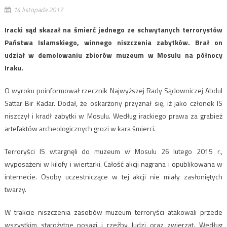
14 listopada 2017
Iracki sąd skazał na śmierć jednego ze schwytanych terrorystów
Państwa Islamskiego, winnego niszczenia zabytków. Brał on
udział w demolowaniu zbiorów muzeum w Mosulu na północy
Iraku.
O wyroku poinformował rzecznik Najwyższej Rady Sądowniczej Abdul
Sattar Bir Kadar. Dodał, że oskarżony przyznał się, iż jako członek IS
niszczył i kradł zabytki w Mosulu. Według irackiego prawa za grabież
artefaktów archeologicznych grozi w kara śmierci.
Terroryści IS wtargnęli do muzeum w Mosulu 26 lutego 2015 r.,
wyposażeni w kilofy i wiertarki. Całość akcji nagrana i opublikowana w
internecie. Osoby uczestniczące w tej akcji nie miały zasłoniętych
twarzy.
W trakcie niszczenia zasobów muzeum terroryści atakowali przede
wszystkim starożytne posągi i rzeźby ludzi oraz zwierząt. Według