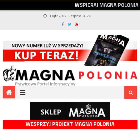
W
S
P
I
E
R
A
J
M
A
G
N
A
P
O
L
O
N
I
A
Piątek, 07 Sierpnia 2026
WESPRZYJ PROJEKT MAGNA POLONIA