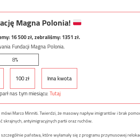
ację Magna Polonia!
jemy:
16 500
zł, zebraliśmy:
1351
zł.
ania Fundacji Magna Polonia.
8%
100 zł
Inna kwota
parł nas tym miesiącu:
Tutaj
– mówi Marco Minniti. Twierdzi, że masowy napływ imigrantów i brak pomo
ć skrajnych, antyimigracyjnych partii oraz ruchów.
a szczególnie państwa, które wyłamały się z programu przymusowej relokac