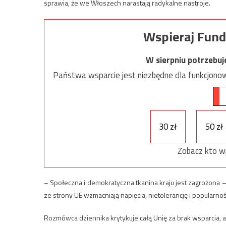
sprawia, że we Włoszech narastają radykalne nastroje.
Wspieraj Fund
W sierpniu potrzebu
Państwa wsparcie jest niezbędne dla funkcjonow
30 zł
50 zł
Zobacz kto w
– Społeczna i demokratyczna tkanina kraju jest zagrożona 
ze strony UE wzmacniają napięcia, nietolerancję i popularnoś
Rozmówca dziennika krytykuje całą Unię za brak wsparcia, 