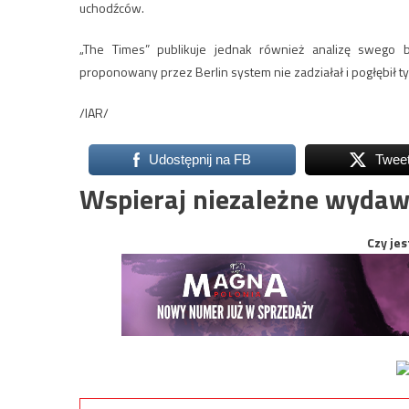
uchodźców.
„The Times” publikuje jednak również analizę swego b
proponowany przez Berlin system nie zadziałał i pogłębił ty
/IAR/
Udostępnij na FB
Twee
Wspieraj niezależne wydaw
Czy jes