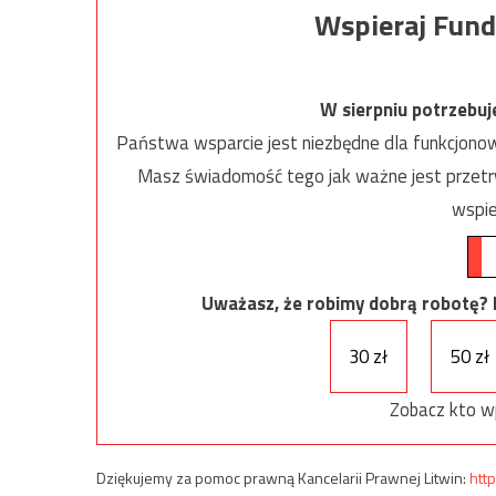
Wspieraj Fund
W sierpniu potrzebu
Państwa wsparcie jest niezbędne dla funkcjonow
Masz świadomość tego jak ważne jest przetrw
wspie
Uważasz, że robimy dobrą robotę? Ni
30 zł
50 zł
Zobacz kto w
Dziękujemy za pomoc prawną Kancelarii Prawnej Litwin:
http