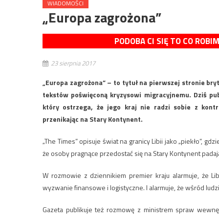
WIADOMOŚCI
„Europa zagrożona”
PODOBA CI SIĘ TO CO ROBI
23 sierpnia 2017
„Europa zagrożona” – to tytuł na pierwszej stronie bry
tekstów poświęconą kryzysowi migracyjnemu. Dziś pub
który ostrzega, że jego kraj nie radzi sobie z kon
przenikając na Stary Kontynent.
„The Times” opisuje świat na granicy Libii jako „piekło”, g
że osoby pragnące przedostać się na Stary Kontynent padaj
W rozmowie z dziennikiem premier kraju alarmuje, że Lib
wyzwanie finansowe i logistyczne. I alarmuje, że wśród ludzi,
Gazeta publikuje też rozmowę z ministrem spraw wewnętr