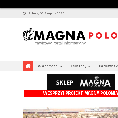
Sobota, 08 Sierpnia 2026
Wiadomości
Felietony
Patlewicz 
WESPRZYJ PROJEKT MAGNA POLONIA