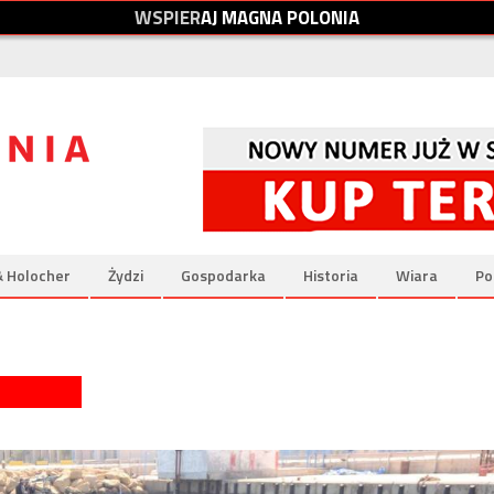
W
S
P
I
E
R
A
J
M
A
G
N
A
P
O
L
O
N
I
A
& Holocher
Żydzi
Gospodarka
Historia
Wiara
Po