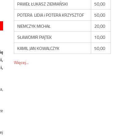
PAWEŁ ŁUKASZ ZIEMIAŃSKI
50,00
POTERA LIDIA i POTERA KRZYSZTOF
50,00
NIEMCZYK MICHAŁ
20,00
SŁAWOMIR PIĄTEK
10,00
KAMIL JAN KOWALCZYK
50,00
ię
i,
Więcej...
i,
a,
że
ej