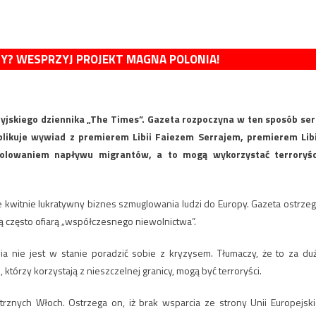
MY? WESPRZYJ PROJEKT MAGNA POLONIA!
tyjskiego dziennika „The Times”. Gazeta rozpoczyna w ten sposób ser
likuje wywiad z premierem Libii Faiezem Serrajem, premierem Libi
trolowaniem napływu migrantów, a to mogą wykorzystać terroryśc
dzie kwitnie lukratywny biznes szmuglowania ludzi do Europy. Gazeta ostrzeg
ą często ofiarą „współczesnego niewolnictwa”.
ia nie jest w stanie poradzić sobie z kryzysem. Tłumaczy, że to za du
 którzy korzystają z nieszczelnej granicy, mogą być terroryści.
znych Włoch. Ostrzega on, iż brak wsparcia ze strony Unii Europejski