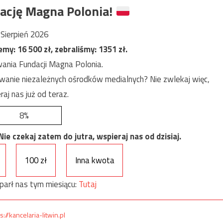
ację Magna Polonia!
Sierpień 2026
jemy:
16 500
zł, zebraliśmy:
1351
zł.
ania Fundacji Magna Polonia.
anie niezależnych ośrodków medialnych? Nie zwlekaj więc,
raj nas już od teraz.
8%
e czekaj zatem do jutra, wspieraj nas od dzisiaj.
100 zł
Inna kwota
parł nas tym miesiącu:
Tutaj
s://kancelaria-litwin.pl