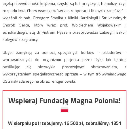
ciężką niewydolność krążenia, często są też przyczyną hemolizy, czyli
rozpadu krwi. Chory wymaga wówczas reoperacji i licznych transfuzji” –
wyjaśnił dr hab. Grzegorz Smolka z Kliniki Kardiologii i Strukturalnych
Chorób Serca, który wraz prof. Wojciechem Wojakowskim i
echokardiografistą dr Piotrem Pyszem przeprowadza zabiegi i szkoli
kolegów z zagranicy.
Ubytki zamykają za pomocą specjalnych korków – okluderów –
wprowadzanych do organizmu pacjenta przez żyłę lub tętnicę,
posiłkując się niezwykle precyzyjnym obrazowaniem, z
wykorzystaniem specjalistycznego sprzętu – w tym trójwymiarowego
USG nakładanego na obraz rentgenowski.
Wspieraj Fundację Magna Polonia!
W sierpniu potrzebujemy:
16 500
zł, zebraliśmy:
1351