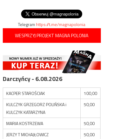
wpisu
jest kobietą i postanowił
skorzystać z damskiej ubikacji
Telegram
https://t.me/magnapolonia
WESPRZYJ PROJEKT MAGNA POLONIA
Darczyńcy - 6.08.2026
KACPER STAROŚCIAK
100,00
KULCZYK GRZEGORZ POLIŃSKA i
50,00
KULCZYK KATARZYNA
MARIA KOSTRZEWA
50,00
JERZY T MICHAJŁOWICZ
50,00