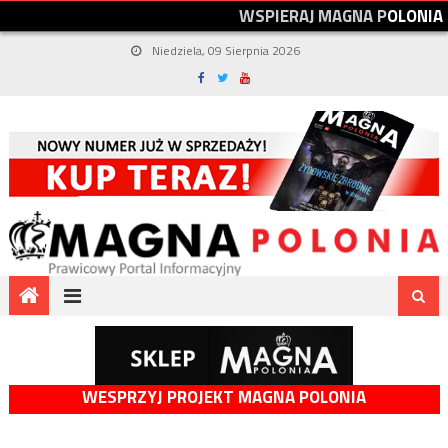
W
S
P
I
E
R
A
J
M
A
G
N
A
P
O
L
O
N
I
A
Niedziela, 09 Sierpnia 2026
WESPRZYJ PROJEKT MAGNA POLONIA