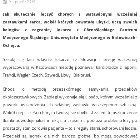
9 stycznia 2019
Jak skutecznie leczyć chorych z wstawionymi wcześniej
zastawkami serca, wokół których powstały ubytki, uczą swoich
kolegów z zagranicy lekarze z Górnośląskiego Centrum
Medycznego Śląskiego Uniwersytetu Medycznego w Katowicach-
Ochojcu.
Szkolą się tam właśnie lekarze ze Słowacji i Grecji; wcześniej
wypracowaną w Katowicach metodę poznawali kardiolodzy z Japonii,
Francji, Węgier, Czech, Szwecji, Litwy i Białorusi.
Chodzi o metodę przezskórnego zamykania przecieków
okołozastawkowych. Zabiegi wykonuje się u osób, którym wcześniej z
powodu uszkodzenia ich własnej zastawki wszczepiono sztuczną.
Wokół niej u części chorych tworzą się ubytki. „Czasem to uszkodzenie
tkanki powoduje jakaś infekcja, a czasem u podłoża problemu leży po
prostu zły stan zdrowia pacjenta – to z reguły starsi, schorowani ludzie.
Przecieki są jednak dla nich bardzo groźne, bo mogą powodować