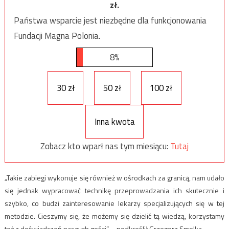
zł.
Państwa wsparcie jest niezbędne dla funkcjonowania
Fundacji Magna Polonia.
8%
30 zł
50 zł
100 zł
Inna kwota
Zobacz kto wparł nas tym miesiącu:
Tutaj
„Takie zabiegi wykonuje się również w ośrodkach za granicą, nam udało
się jednak wypracować technikę przeprowadzania ich skutecznie i
szybko, co budzi zainteresowanie lekarzy specjalizujących się w tej
metodzie. Cieszymy się, że możemy się dzielić tą wiedzą, korzystamy
też z doświadczeń naszych gości” – podkreślił Grzegorz Smolka.