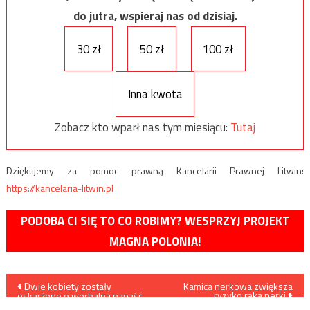
do jutra, wspieraj nas od dzisiaj.
30 zł
50 zł
100 zł
Inna kwota
Zobacz kto wparł nas tym miesiącu:
Tutaj
Dziękujemy za pomoc prawną Kancelarii Prawnej Litwin:
https://kancelaria-litwin.pl
PODOBA CI SIĘ TO CO ROBIMY? WESPRZYJ PROJEKT
MAGNA POLONIA!
Nawigacja
Dwie kobiety zostały
Kamica nerkowa zwiększa
ryzyko raka nerki
oskarżone o werbalną napaść
na faceta, który twierdzi, że