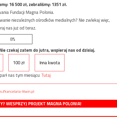
jemy:
16 500
zł, zebraliśmy:
1351
zł.
ania Fundacji Magna Polonia.
anie niezależnych ośrodków medialnych? Nie zwlekaj więc,
raj nas już od teraz.
8%
e czekaj zatem do jutra, wspieraj nas od dzisiaj.
100 zł
Inna kwota
parł nas tym miesiącu:
Tutaj
s://kancelaria-litwin.pl
MY? WESPRZYJ PROJEKT MAGNA POLONIA!