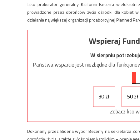
Jako prokurator generalny Kalifornii
Becerra wielokrotnie
prowadzone przez obrońców życia ośrodki dla kobiet w n
działania największej organizacji proaborcyjnej Planned Pa
Wspieraj Fund
W sierpniu potrzebu
Państwa wsparcie jest niezbędne dla funkcjonow
30 zł
50 zł
Zobacz kto w
Dokonany przez Bidena wybór Becerry na sekretarza Zdro
obrońców życia, a także z Kościołem katolickim – ocenia age