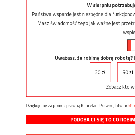
W sierpniu potrzebu
Państwa wsparcie jest niezbędne dla funkcjonow
Masz świadomość tego jak ważne jest przetrw
wspie
Uważasz, że robimy dobrą robotę? Ni
30 zł
50 zł
Zobacz kto w
Dziękujemy za pomoc prawną Kancelarii Prawnej Litwin:
http
PODOBA CI SIĘ TO CO ROBI