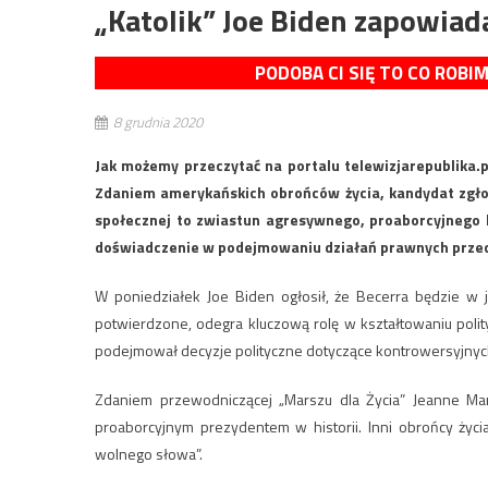
„Katolik” Joe Biden zapowiad
PODOBA CI SIĘ TO CO ROBI
8 grudnia 2020
Jak możemy przeczytać na portalu telewizjarepublika.
Zdaniem amerykańskich obrońców życia, kandydat zgłos
społecznej to zwiastun agresywnego, proaborcyjnego k
doświadczenie w podejmowaniu działań prawnych przec
W poniedziałek Joe Biden ogłosił, że Becerra będzie w je
potwierdzone, odegra kluczową rolę w kształtowaniu polit
podejmował decyzje polityczne dotyczące kontrowersyjnyc
Zdaniem przewodniczącej „Marszu dla Życia” Jeanne Manci
proaborcyjnym prezydentem w historii. Inni obrońcy życi
wolnego słowa”.