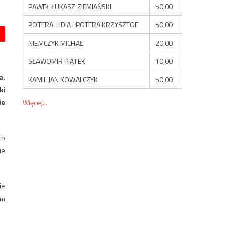
PAWEŁ ŁUKASZ ZIEMIAŃSKI
50,00
POTERA LIDIA i POTERA KRZYSZTOF
50,00
NIEMCZYK MICHAŁ
20,00
SŁAWOMIR PIĄTEK
10,00
a.
KAMIL JAN KOWALCZYK
50,00
ki
ie
Więcej...
to
ie
ie
em