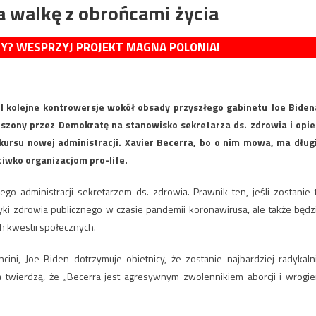
a walkę z obrońcami życia
MY? WESPRZYJ PROJEKT MAGNA POLONIA!
pl kolejne kontrowersje wokół obsady przyszłego gabinetu Joe Biden
zony przez Demokratę na stanowisko sekretarza ds. zdrowia i opie
ursu nowej administracji. Xavier Becerra, bo o nim mowa, ma dług
iwko organizacjom pro-life.
go administracji sekretarzem ds. zdrowia. Prawnik ten, jeśli zostanie 
yki zdrowia publicznego w czasie pandemii koronawirusa, ale także będz
h kwestii społecznych.
ni, Joe Biden dotrzymuje obietnicy, że zostanie najbardziej radykaln
a twierdzą, że „Becerra jest agresywnym zwolennikiem aborcji i wrogi