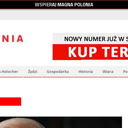
W
S
P
I
E
R
A
J
M
A
G
N
A
P
O
L
O
N
I
A
& Holocher
Żydzi
Gospodarka
Historia
Wiara
Po