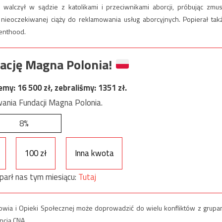
 walczył w sądzie z katolikami i przeciwnikami aborcji
, próbując zmus
ieoczekiwanej ciąży do reklamowania usług aborcyjnych. Popierał tak
renthood.
ację Magna Polonia!
jemy:
16 500
zł, zebraliśmy:
1351
zł.
ania Fundacji Magna Polonia.
8%
100 zł
Inna kwota
parł nas tym miesiącu:
Tutaj
wia i Opieki Społecznej może doprowadzić do wielu konfliktów z grupa
ncja CNA.