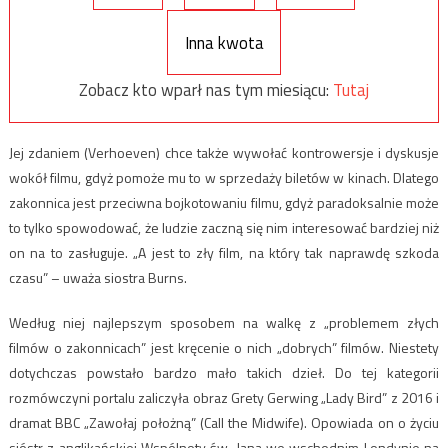
Inna kwota
Zobacz kto wparł nas tym miesiącu:
Tutaj
Jej zdaniem (Verhoeven) chce także wywołać kontrowersje i dyskusje
wokół filmu, gdyż pomoże mu to w sprzedaży biletów w kinach. Dlatego
zakonnica jest przeciwna bojkotowaniu filmu, gdyż paradoksalnie może
to tylko spowodować, że ludzie zaczną się nim interesować bardziej niż
on na to zasługuje. „A jest to zły film, na który tak naprawdę szkoda
czasu” – uważa siostra Burns.
Według niej najlepszym sposobem na walkę z „problemem złych
filmów o zakonnicach” jest kręcenie o nich „dobrych” filmów. Niestety
dotychczas powstało bardzo mało takich dzieł. Do tej kategorii
rozmówczyni portalu zaliczyła obraz Grety Gerwing „Lady Bird” z 2016 i
dramat BBC „Zawołaj położną” (Call the Midwife). Opowiada on o życiu
sióstr z anglikańskiej Wspólnoty św. Jana we wschodnim Londynie na