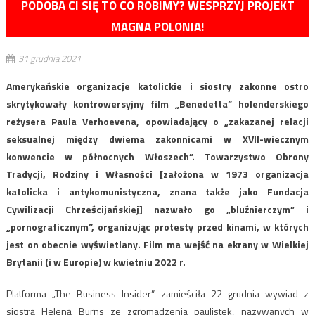
PODOBA CI SIĘ TO CO ROBIMY? WESPRZYJ PROJEKT
MAGNA POLONIA!
31 grudnia 2021
Amerykańskie organizacje katolickie i siostry zakonne ostro
skrytykowały kontrowersyjny film „Benedetta” holenderskiego
reżysera Paula Verhoevena, opowiadający o „zakazanej relacji
seksualnej między dwiema zakonnicami w XVII-wiecznym
konwencie w północnych Włoszech”. Towarzystwo Obrony
Tradycji, Rodziny i Własności [założona w 1973 organizacja
katolicka i antykomunistyczna, znana także jako Fundacja
Cywilizacji Chrześcijańskiej] nazwało go „bluźnierczym” i
„pornograficznym”, organizując protesty przed kinami, w których
jest on obecnie wyświetlany. Film ma wejść na ekrany w Wielkiej
Brytanii (i w Europie) w kwietniu 2022 r.
Platforma „The Business Insider” zamieściła 22 grudnia wywiad z
siostrą Heleną Burns ze zgromadzenia paulistek, nazywanych w