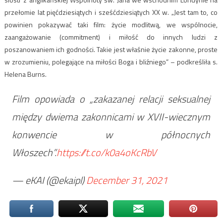
przełomie lat pięćdziesiątych i sześćdziesiątych XX w. „Jest tam to, co
powinien pokazywać taki film: życie modlitwą, we wspólnocie,
zaangażowanie (commitment) i miłość do innych ludzi z
poszanowaniem ich godności. Takie jest właśnie życie zakonne, proste
w zrozumieniu, polegające na miłości Boga i bliźniego” – podkreśliła s.
Helena Burns.
Film opowiada o „zakazanej relacji seksualnej
między dwiema zakonnicami w XVII-wiecznym
konwencie w północnych
Włoszech”.
https://t.co/k0a4oKcRbV
— eKAI (@ekaipl)
December 31, 2021