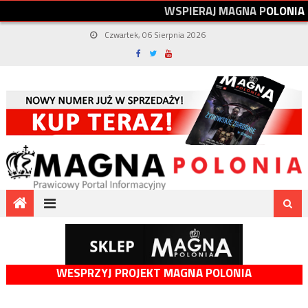
W
S
P
I
E
R
A
J
M
A
G
N
A
P
O
L
O
N
I
A
Czwartek, 06 Sierpnia 2026
WESPRZYJ PROJEKT MAGNA POLONIA