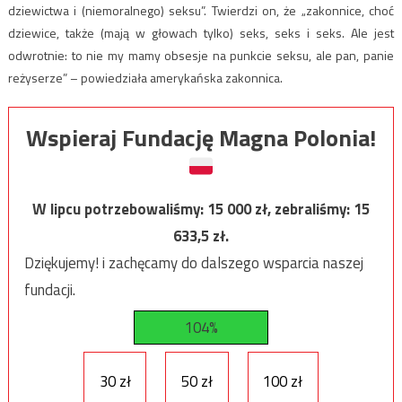
dziewictwa i (niemoralnego) seksu”. Twierdzi on, że „zakonnice, choć
dziewice, także (mają w głowach tylko) seks, seks i seks. Ale jest
odwrotnie: to nie my mamy obsesje na punkcie seksu, ale pan, panie
reżyserze” – powiedziała amerykańska zakonnica.
Wspieraj Fundację Magna Polonia!
W lipcu potrzebowaliśmy:
15 000
zł, zebraliśmy:
15
633,5
zł.
Dziękujemy! i zachęcamy do dalszego wsparcia naszej
fundacji.
104%
30 zł
50 zł
100 zł