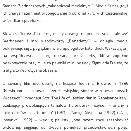
Stanach Zjednoczonych „zakonnicami medialnymi” (Media Nuns), gdyż
ich charyzmatem jest propagowanie (i obrona) kultury chrześcijańskiej
w środkach przekazu.
Słowa s. Burns: „To nie my mamy obsesje na punkcie seksu, ale wy”
[Verhoeven i inni współtwórcy „Benedetty”] – obiegły media,
pokrywając się z poglądami wielu apologetów katolickich. Wskazują oni
na współczesną kulturę opętaną przez seks, która zupełnie
bezkrytycznie przyjmuje za pewniki m.in. poglądy Sigmunda Freuda, że
„religia to neurotyczna obsesja”.
Omawiany film jest oparty na książce Judith C. Browne z 1986
“Nieskromne zachowania: życie lesbijskiej siostry w renesansowych
Włoszech” (Immodest Acts: The Life of Lesbian Nun in Renaisance Italy).
Szukający prowokujących tematów holenderski reżyser – znany z
takich filmów jak „RoboCop” (1987), „Pamięć Absolutna (1992) i „Nagi
Instynkt” (1992) – według paulistki, „tym razem chce zaszokować
widownię, sięgając do dwóch poniekąd przeciwstawnych pojęć: