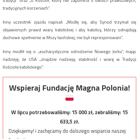
tradycji” oraz „o Kościół, który nie zapomina o swoich prawdziwych,
tradycyjnych korzeniach”.
Inny uczestnik zjazdu napisał: „Modlę się, aby Synod trzymał się
objawionych prawd wiary katolickiej i aby katolicy, którzy odnajdują
duchowe spełnienie w Mszy łacińskiej, nie byli represjonowani”.
Inny modlił się o „eucharystyczne odrodzenie Nowego Jorku”, mając
nadzieję, że USA „znajdzie nadzieję, stabilność i wiarę w Tradycji
Kościoła katolickiego”.
Wspieraj Fundację Magna Polonia!
W lipcu potrzebowaliśmy:
15 000
zł, zebraliśmy:
15
633,5
zł.
Dziękujemy! i zachęcamy do dalszego wsparcia naszej