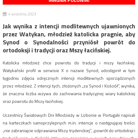
MAGNA POLONIA!
4 września 2023
Jak wynika z intencji modlitewnych ujawnionych
przez Watykan, młodzież katolicka pragnie, aby
Synod o Synodalności przyniósł powrót do
ortodoksji i tradycji oraz Mszy łacińskiej.
Katolicka młodzież chce powrotu do tradycji i mszy łacińskiej.
Watykański profil w serwisie X o nazwie Synod, udostępnił w tym
tygodniu zdjęcia odręcznych intencji modlitewnych sporządzonych
przez młodzież. Z intencji tych, złożonych „za Synod i Kościół”, wynika,
że znaczna liczba wzywa do zachowania tradycyjnej wiary katolickiej
oraz powrotu do Mszy łacińskiej.
Uczestnicy Światowych Dni Młodzieży w Lizbonie w Portugalii napisali
na karteczkach samoprzylepnych m.in. intencje o następującej treści:
„nie zabraniajcie odprawiania Mszy trydenckiej”, „powrót do ortodoksji i