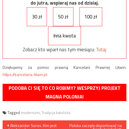
do jutra, wspieraj nas od dzisiaj.
30 zł
50 zł
100 zł
Inna kwota
Zobacz kto wparł nas tym miesiącu:
Tutaj
Dziękujemy za pomoc prawną Kancelarii Prawnej Litwin:
https://kancelaria-litwin.pl
PODOBA CI SIĘ TO CO ROBIMY? WESPRZYJ PROJEKT
MAGNA POLONIA!
Tagged
modernizm
,
Tradycja katolicka
Nawigacja
Aleksander Soros. Kim jest
Polska zaczęła deportować na