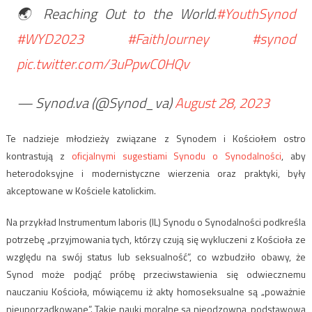
🌏 Reaching Out to the World.
#YouthSynod
#WYD2023
#FaithJourney
#synod
pic.twitter.com/3uPpwC0HQv
— Synod.va (@Synod_va)
August 28, 2023
Te nadzieje młodzieży związane z Synodem i Kościołem ostro
kontrastują z
oficjalnymi sugestiami Synodu o Synodalności
, aby
heterodoksyjne i modernistyczne wierzenia oraz praktyki, były
akceptowane w Kościele katolickim.
Na przykład Instrumentum laboris (IL) Synodu o Synodalności podkreśla
potrzebę „przyjmowania tych, którzy czują się wykluczeni z Kościoła ze
względu na swój status lub seksualność”, co wzbudziło obawy, że
Synod może podjąć próbę przeciwstawienia się odwiecznemu
nauczaniu Kościoła, mówiącemu iż akty homoseksualne są „poważnie
nieuporządkowane”. Takie nauki moralne są nieodzowną, podstawową