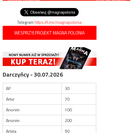
front ukraińskich
dziedzic słynnego
dezerterów
wpisu
żydowskiego grandziarza?
Telegram
https://t.me/magnapolonia
WESPRZYJ PROJEKT MAGNA POLONIA
Darczyńcy - 30.07.2026
AP
30
Artur
70
Anonim
100
Anonim
200
Arleta
90