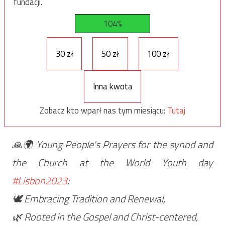
fundacji.
104%
30 zł
50 zł
100 zł
Inna kwota
Zobacz kto wparł nas tym miesiącu:
Tutaj
🙏🌍 Young People's Prayers for the synod and
the Church at the World Youth day
#Lisbon2023
:
🕊️ Embracing Tradition and Renewal,
🌿 Rooted in the Gospel and Christ-centered,