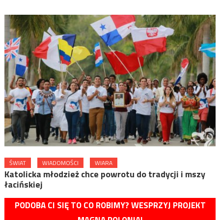
ŚWIAT
WIADOMOŚCI
WIARA
Katolicka młodzież chce powrotu do tradycji i mszy
łacińskiej
PODOBA CI SIĘ TO CO ROBIMY? WESPRZYJ PROJEKT