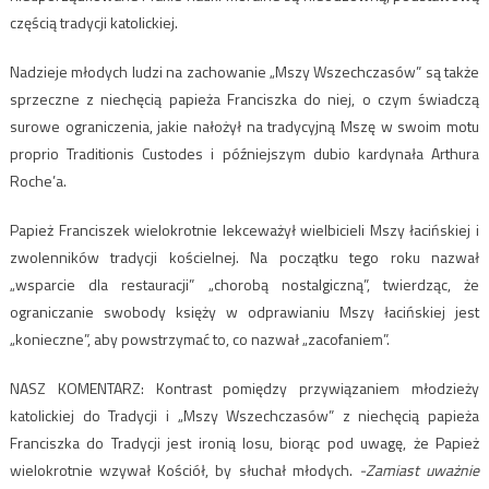
częścią tradycji katolickiej.
Nadzieje młodych ludzi na zachowanie „Mszy Wszechczasów” są także
sprzeczne z niechęcią papieża Franciszka do niej, o czym świadczą
surowe ograniczenia, jakie nałożył na tradycyjną Mszę w swoim motu
proprio Traditionis Custodes i późniejszym dubio kardynała Arthura
Roche’a.
Papież Franciszek wielokrotnie lekceważył wielbicieli Mszy łacińskiej i
zwolenników tradycji kościelnej. Na początku tego roku nazwał
„wsparcie dla restauracji” „chorobą nostalgiczną”, twierdząc, że
ograniczanie swobody księży w odprawianiu Mszy łacińskiej jest
„konieczne”, aby powstrzymać to, co nazwał „zacofaniem”.
NASZ KOMENTARZ: Kontrast pomiędzy przywiązaniem młodzieży
katolickiej do Tradycji i „Mszy Wszechczasów” z niechęcią papieża
Franciszka do Tradycji jest ironią losu, biorąc pod uwagę, że Papież
wielokrotnie wzywał Kościół, by słuchał młodych.
-Zamiast uważnie