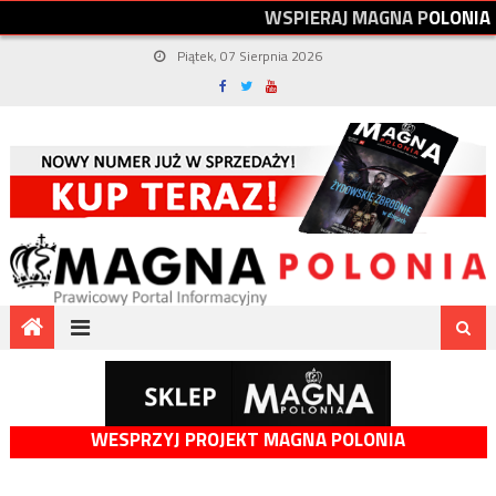
W
S
P
I
E
R
A
J
M
A
G
N
A
P
O
L
O
N
I
A
Piątek, 07 Sierpnia 2026
WESPRZYJ PROJEKT MAGNA POLONIA