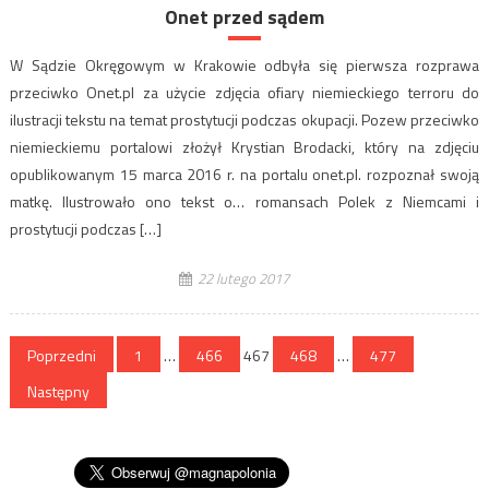
Onet przed sądem
W Sądzie Okręgowym w Krakowie odbyła się pierwsza rozprawa
przeciwko Onet.pl za użycie zdjęcia ofiary niemieckiego terroru do
ilustracji tekstu na temat prostytucji podczas okupacji. Pozew przeciwko
niemieckiemu portalowi złożył Krystian Brodacki, który na zdjęciu
opublikowanym 15 marca 2016 r. na portalu onet.pl. rozpoznał swoją
matkę. Ilustrowało ono tekst o… romansach Polek z Niemcami i
prostytucji podczas […]
22 lutego 2017
Stronicowanie
Poprzedni
1
…
466
467
468
…
477
wpisów
Następny