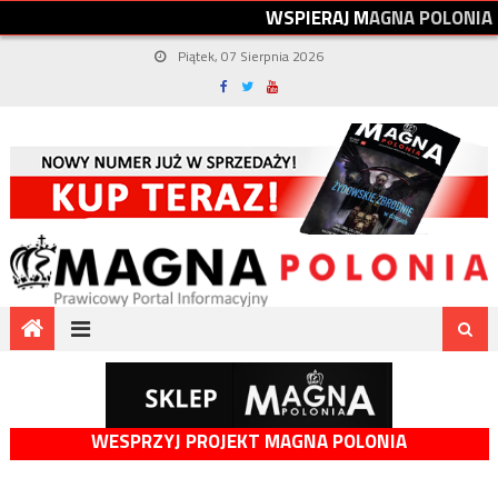
W
S
P
I
E
R
A
J
M
A
G
N
A
P
O
L
O
N
I
A
Piątek, 07 Sierpnia 2026
WESPRZYJ PROJEKT MAGNA POLONIA