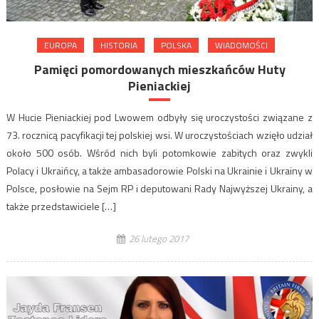
EUROPA
HISTORIA
POLSKA
WIADOMOŚCI
Pamięci pomordowanych mieszkańców Huty
Pieniackiej
W Hucie Pieniackiej pod Lwowem odbyły się uroczystości związane z
73. rocznicą pacyfikacji tej polskiej wsi. W uroczystościach wzięło udział
około 500 osób. Wśród nich byli potomkowie zabitych oraz zwykli
Polacy i Ukraińcy, a także ambasadorowie Polski na Ukrainie i Ukrainy w
Polsce, posłowie na Sejm RP i deputowani Rady Najwyższej Ukrainy, a
także przedstawiciele […]
26 lutego 2017