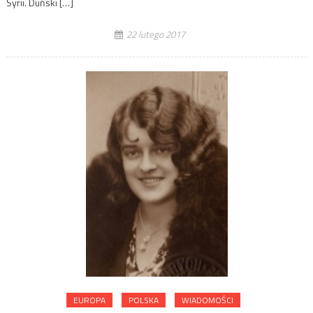
Syrii. Duński […]
22 lutego 2017
EUROPA
POLSKA
WIADOMOŚCI