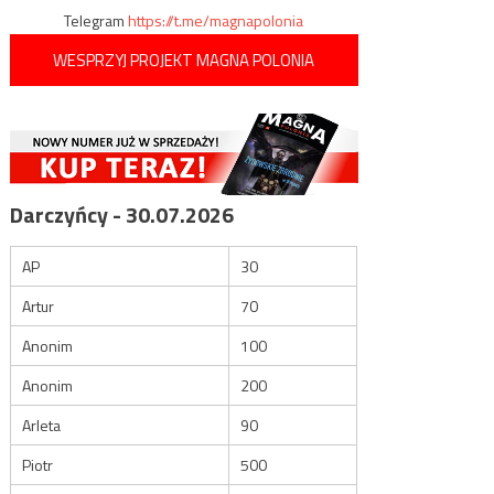
Telegram
https://t.me/magnapolonia
WESPRZYJ PROJEKT MAGNA POLONIA
Darczyńcy - 30.07.2026
AP
30
Artur
70
Anonim
100
Anonim
200
Arleta
90
Piotr
500