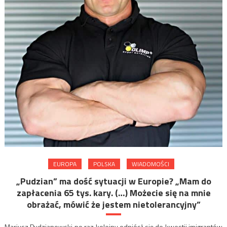
EUROPA
POLSKA
WIADOMOŚCI
„Pudzian” ma dość sytuacji w Europie? „Mam do
zapłacenia 65 tys. kary. (…) Możecie się na mnie
obrażać, mówić że jestem nietolerancyjny”
Mariusz Pudzianowski po raz kolejny odniósł się do kwestii imigrantów