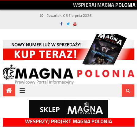
W
S
P
I
E
R
A
J
M
A
G
N
A
P
O
L
O
N
I
A
Czwartek, 06 Sierpnia 2026
WESPRZYJ PROJEKT MAGNA POLONIA