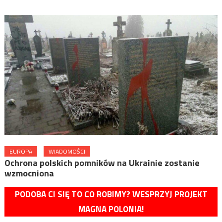
EUROPA
WIADOMOŚCI
Ochrona polskich pomników na Ukrainie zostanie
wzmocniona
PODOBA CI SIĘ TO CO ROBIMY? WESPRZYJ PROJEKT
MAGNA POLONIA!