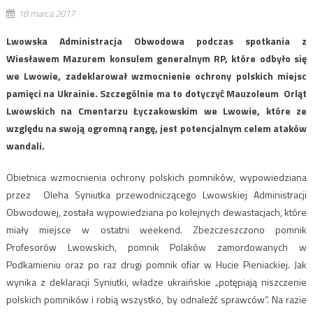
18 marca 2017
Lwowska Administracja Obwodowa podczas spotkania z
Wiesławem Mazurem konsulem generalnym RP, które odbyło się
we Lwowie, zadeklarował wzmocnienie ochrony polskich miejsc
pamięci na Ukrainie. Szczególnie ma to dotyczyć Mauzoleum Orląt
Lwowskich na Cmentarzu Łyczakowskim we Lwowie, które ze
względu na swoją ogromną rangę, jest potencjalnym celem ataków
wandali.
Obietnica wzmocnienia ochrony polskich pomników, wypowiedziana
przez Oleha Syniutka przewodniczącego Lwowskiej Administracji
Obwodowej, została wypowiedziana po kolejnych dewastacjach, które
miały miejsce w ostatni weekend. Zbezczeszczono pomnik
Profesorów Lwowskich, pomnik Polaków zamordowanych w
Podkamieniu oraz po raz drugi pomnik ofiar w Hucie Pieniackiej. Jak
wynika z deklaracji Syniutki, władze ukraińskie „potępiają niszczenie
polskich pomników i robią wszystko, by odnaleźć sprawców”. Na razie