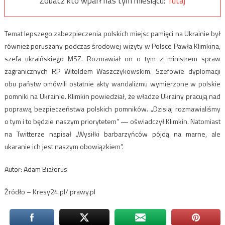
Zobacz kto wparł nas tym miesiącu:
Tutaj
Temat lepszego zabezpieczenia polskich miejsc pamięci na Ukrainie był
również poruszany podczas środowej wizyty w Polsce Pawła Klimkina,
szefa ukraińskiego MSZ. Rozmawiał on o tym z ministrem spraw
zagranicznych RP Witoldem Waszczykowskim. Szefowie dyplomacji
obu państw omówili ostatnie akty wandalizmu wymierzone w polskie
pomniki na Ukrainie. Klimkin powiedział, że władze Ukrainy pracują nad
poprawą bezpieczeństwa polskich pomników. „Dzisiaj rozmawialiśmy
o tym i to będzie naszym priorytetem” — oświadczył Klimkin. Natomiast
na Twitterze napisał „Wysiłki barbarzyńców pójdą na marne, ale
ukaranie ich jest naszym obowiązkiem”.
Autor: Adam Białorus
Źródło – Kresy24.pl/ prawy.pl