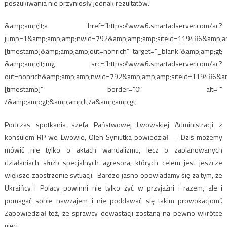
poszukiwania nie przyniosły jednak rezultatów.
&amp;amp;lt;a href=”https://www6.smartadserver.com/ac?
jump=1&amp;amp;amp;nwid=792&amp;amp;amp;siteid=119486&amp;a
[timestamp]&amp;amp;amp;out=nonrich” target=”_blank”&amp;amp;gt;
&amp;amp;lt;img src=”https://www6.smartadserver.com/ac?
out=nonrich&amp;amp;amp;nwid=792&amp;amp;amp;siteid=119486&a
[timestamp]” border=”0″ alt=””
/&amp;amp;gt;&amp;amp;lt;/a&amp;amp;gt;
Podczas spotkania szefa Państwowej Lwowskiej Administracji z
konsulem RP we Lwowie, Oleh Syniutka powiedział – Dziś możemy
mówić nie tylko o aktach wandalizmu, lecz o zaplanowanych
działaniach służb specjalnych agresora, których celem jest jeszcze
większe zaostrzenie sytuacji. Bardzo jasno opowiadamy się za tym, że
Ukraińcy i Polacy powinni nie tylko żyć w przyjaźni i razem, ale i
pomagać sobie nawzajem i nie poddawać się takim prowokacjom”.
Zapowiedział też, że sprawcy dewastacji zostaną na pewno wkrótce
ujęci.