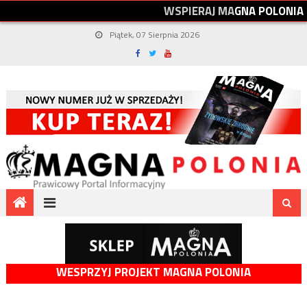
W
S
P
I
E
R
A
J
M
A
G
N
A
P
O
L
O
N
I
A
Piątek, 07 Sierpnia 2026
WESPRZYJ PROJEKT MAGNA POLONIA