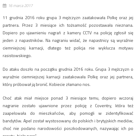
16 marca 2017
11 grudnia 2016 roku grupa 3 mężczyzn zaatakowała Polkę oraz jej
partnera. Przez 3 miesiące ich tożsamość pozostawała nieznana.
Dopiero po ujawnieniu nagrań z kamery CCTV na policję zgłosił się
jeden z napastników. Na nagraniu widać, że napastnicy są wyraźnie
ciemniejszej karnacji, dlatego też policja nie wyklucza motywu
rasistowskiego.
Do ataku doszło na początku grudnia 2016 roku. Grupa 3 mężczyzn o
wyraźnie ciemniejszej karnacji zaatakowała Polkę oraz jej partnera,
który próbował ją bronić. Kobiecie złamano nos.
Choć atak miał miejsce ponad 3 miesiące temu, dopiero wczoraj
nagranie zostało ujawnione przez policję z Coventry, która też
zaapelowała do mieszkańców, aby pomogli w zidentyfikować
bandytów. Apel został wystosowany do polskich i brytyjskich mediów,
choć nie podano narodowości poszkodowanych, nazywając ich po
prostu „białą parą”.