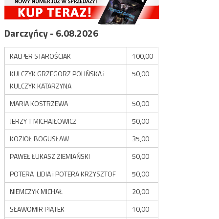
Darczyńcy - 6.08.2026
KACPER STAROŚCIAK
100,00
KULCZYK GRZEGORZ POLIŃSKA i
50,00
KULCZYK KATARZYNA
MARIA KOSTRZEWA
50,00
JERZY T MICHAJŁOWICZ
50,00
KOZIOŁ BOGUSŁAW
35,00
PAWEŁ ŁUKASZ ZIEMIAŃSKI
50,00
POTERA LIDIA i POTERA KRZYSZTOF
50,00
NIEMCZYK MICHAŁ
20,00
SŁAWOMIR PIĄTEK
10,00