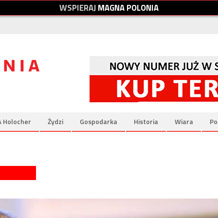
W
S
P
I
E
R
A
J
M
A
G
N
A
P
O
L
O
N
I
A
& Holocher
Żydzi
Gospodarka
Historia
Wiara
Po