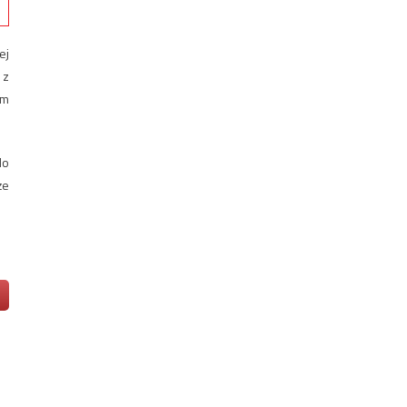
ej
 z
am
do
że