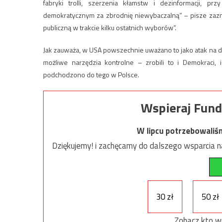
fabryki trolli, szerzenia kłamstw i dezinformacji, p
demokratycznym za zbrodnię niewybaczalną” – pisze zazna
publiczną w trakcie kilku ostatnich wyborów”.
Jak zauważa, w USA powszechnie uważano to jako atak na d
możliwe narzędzia kontrolne – zrobili to i Demokraci
podchodzono do tego w Polsce.
Wspieraj Fund
W lipcu potrzebowaliś
Dziękujemy! i zachęcamy do dalszego wsparcia na
30 zł
50 zł
Zobacz kto w