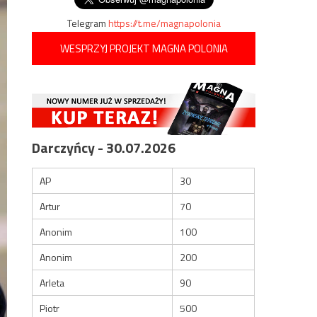
Telegram
https://t.me/magnapolonia
WESPRZYJ PROJEKT MAGNA POLONIA
Darczyńcy - 30.07.2026
AP
30
Artur
70
Anonim
100
Anonim
200
Arleta
90
Piotr
500