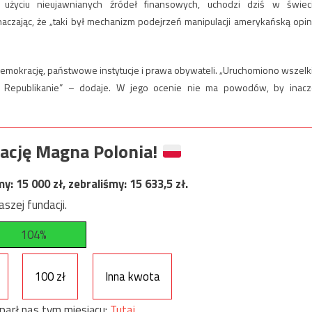
rzy użyciu nieujawnianych źródeł finansowych, uchodzi dziś w świec
czając, że „taki był mechanizm podejrzeń manipulacji amerykańską opin
emokrację, państwowe instytucje i prawa obywateli. „Uruchomiono wszelk
, i Republikanie” – dodaje. W jego ocenie nie ma powodów, by inacz
ację Magna Polonia!
my:
15 000
zł, zebraliśmy:
15 633,5
zł.
szej fundacji.
104%
100 zł
Inna kwota
parł nas tym miesiącu:
Tutaj