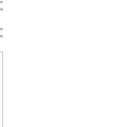
ie
ią
ie
ej