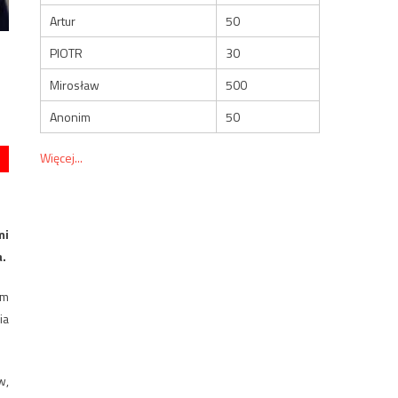
Artur
50
PIOTR
30
i
Mirosław
500
Anonim
50
Więcej...
mi
a.
em
ia
w,