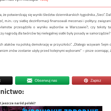
 że potwierdzają się wyniki śledztw dziennikarskich tygodnika „Sieci”. Dal
ć, m.in.: czy siatkę dezinformacji finansowali mecenasi i politycy związani
 kłamstw przesądziła o wyniku wyborów w Warszawie?; czy teksty t
 czy nagrodą dla twórców tej nielegalnej siatki były posady w samorządzie?
ch ataków na polską demokrację w przyszłości”. „Dlatego wzywam Sejm 
hanizm znów zostanie użyty przed kolejnymi wyborami” – pisze oceniając, 
t
Obserwuj nas
Zapisz
nictwo:
t jeszcze naród polski?