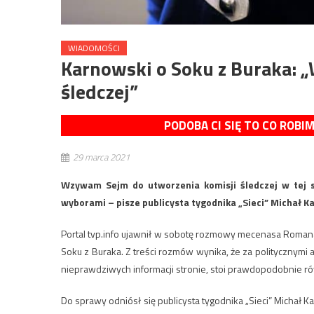
WIADOMOŚCI
Karnowski o Soku z Buraka: 
śledczej”
PODOBA CI SIĘ TO CO ROBI
29 marca 2021
Wzywam Sejm do utworzenia komisji śledczej w tej s
wyborami – pisze publicysta tygodnika „Sieci” Michał Kar
Portal tvp.info ujawnił w sobotę rozmowy mecenasa Romana
Soku z Buraka. Z treści rozmów wynika, że za politycznymi a
nieprawdziwych informacji stronie, stoi prawdopodobnie r
Do sprawy odniósł się publicysta tygodnika „Sieci” Michał K