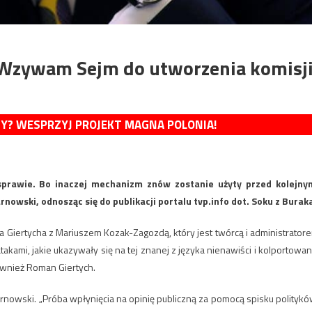
„Wzywam Sejm do utworzenia komisj
MY? WESPRZYJ PROJEKT MAGNA POLONIA!
prawie. Bo inaczej mechanizm znów zostanie użyty przed kolejny
nowski, odnosząc się do publikacji portalu tvp.info dot. Soku z Burak
 Giertycha z Mariuszem Kozak-Zagozdą, który jest twórcą i administrator
takami, jakie ukazywały się na tej znanej z języka nienawiści i kolportowan
ównież Roman Giertych.
arnowski. „Próba wpłynięcia na opinię publiczną za pomocą spisku politykó