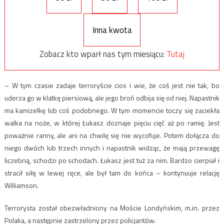
Inna kwota
Zobacz kto wparł nas tym miesiącu:
Tutaj
– W tym czasie zadaje terroryście cios i wie, że coś jest nie tak, bo
uderza go w klatkę piersiową, ale jego broń odbija się od niej. Napastnik
ma kamizelkę lub coś podobnego. W tym momencie toczy się zaciekła
walka na noże, w której Łukasz doznaje pięciu cięć aż po ramię. Jest
poważnie ranny, ale ani na chwilę się nie wycofuje. Potem dołącza do
niego dwóch lub trzech innych i napastnik widząc, że mają przewagę
liczebną, schodzi po schodach. Łukasz jest tuż za nim. Bardzo cierpiał i
stracił siłę w lewej ręce, ale był tam do końca – kontynuuje relację
Williamson.
Terrorysta został obezwładniony na Moście Londyńskim, m.in. przez
Polaka, a następnie zastrzelony przez policjantów.