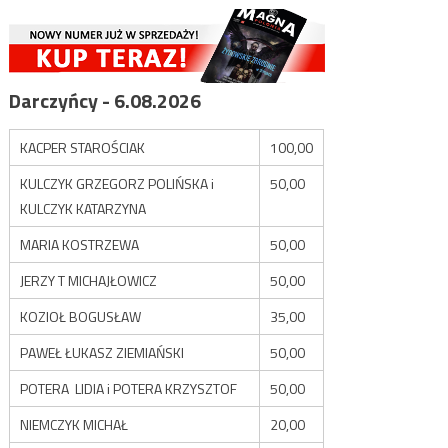
Darczyńcy - 6.08.2026
KACPER STAROŚCIAK
100,00
KULCZYK GRZEGORZ POLIŃSKA i
50,00
KULCZYK KATARZYNA
MARIA KOSTRZEWA
50,00
JERZY T MICHAJŁOWICZ
50,00
KOZIOŁ BOGUSŁAW
35,00
PAWEŁ ŁUKASZ ZIEMIAŃSKI
50,00
POTERA LIDIA i POTERA KRZYSZTOF
50,00
NIEMCZYK MICHAŁ
20,00