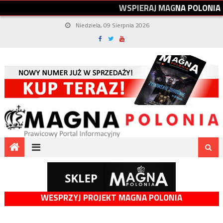
W
S
P
I
E
R
A
J
M
A
G
N
A
P
O
L
O
N
I
A
Niedziela, 09 Sierpnia 2026
WESPRZYJ PROJEKT MAGNA POLONIA