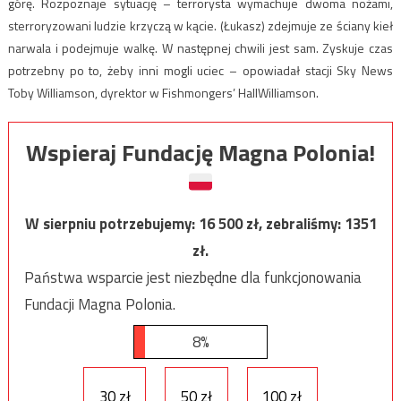
górę. Rozpoznaje sytuację – terrorysta wymachuje dwoma nożami,
sterroryzowani ludzie krzyczą w kącie. (Łukasz) zdejmuje ze ściany kieł
narwala i podejmuje walkę. W następnej chwili jest sam. Zyskuje czas
potrzebny po to, żeby inni mogli uciec – opowiadał stacji Sky News
Toby Williamson, dyrektor w Fishmongers’ HallWilliamson.
Wspieraj Fundację Magna Polonia!
W sierpniu potrzebujemy:
16 500
zł, zebraliśmy:
1351
zł.
Państwa wsparcie jest niezbędne dla funkcjonowania
Fundacji Magna Polonia.
8%
30 zł
50 zł
100 zł