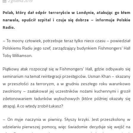
2 grudnia 2019
Polak, który dał odpór terroryście w Londynie, atakując go kłem
narwala, opuścił szpital i czuje się dobrze – informuje Polskie
Radio.
– To mocny człowiek, potrzebuje teraz tylko nieco czasu – powiedział
Polskiemu Radiu jego szef, zarządzający budynkiem Fishmongers’ Hall
Toby Williamson.
Piątkowy atak rozpoczął się w Fishmongers’ Hall, gdzie odbywało się
seminarium na temat reintegracji przestępców. Usman Khan – skazany
w przeszłości za terroryzm, a w grudniu zeszłego roku warunkowo
zwolniony – zaatakował jej uczestników nożami kuchennymi i groził
zdetonowaniem ładunków wybuchowych (które później okazały się
atrapą). A co wtedy zrobił Łukasz?
– On myje naczynia w piwnicy. Słyszy krzyki. Jest przeszkolony w
udzielaniu pierwszej pomocy, więc świadomie decyduje się wejść na