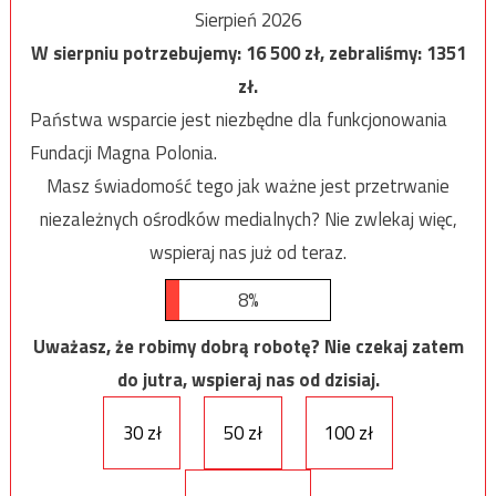
Sierpień 2026
W sierpniu potrzebujemy:
16 500
zł, zebraliśmy:
1351
zł.
Państwa wsparcie jest niezbędne dla funkcjonowania
Fundacji Magna Polonia.
Masz świadomość tego jak ważne jest przetrwanie
niezależnych ośrodków medialnych? Nie zwlekaj więc,
wspieraj nas już od teraz.
8%
Uważasz, że robimy dobrą robotę? Nie czekaj zatem
do jutra, wspieraj nas od dzisiaj.
30 zł
50 zł
100 zł