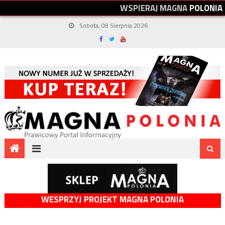
W
S
P
I
E
R
A
J
M
A
G
N
A
P
O
L
O
N
I
A
Sobota, 08 Sierpnia 2026
WESPRZYJ PROJEKT MAGNA POLONIA