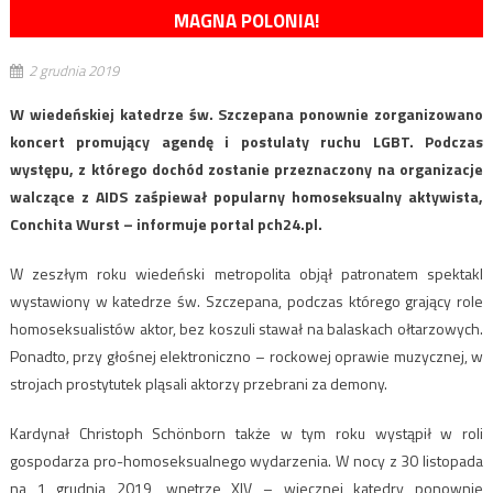
MAGNA POLONIA!
2 grudnia 2019
W wiedeńskiej katedrze św. Szczepana ponownie zorganizowano
koncert promujący agendę i postulaty ruchu LGBT. Podczas
występu, z którego dochód zostanie przeznaczony na organizacje
walczące z AIDS zaśpiewał popularny homoseksualny aktywista,
Conchita Wurst – informuje portal pch24.pl.
W zeszłym roku wiedeński metropolita objął patronatem spektakl
wystawiony w katedrze św. Szczepana, podczas którego grający role
homoseksualistów aktor, bez koszuli stawał na balaskach ołtarzowych.
Ponadto, przy głośnej elektroniczno – rockowej oprawie muzycznej, w
strojach prostytutek pląsali aktorzy przebrani za demony.
Kardynał Christoph Schönborn także w tym roku wystąpił w roli
gospodarza pro-homoseksualnego wydarzenia. W nocy z 30 listopada
na 1 grudnia 2019, wnętrze XIV – wiecznej katedry ponownie