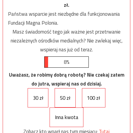
zł.
Państwa wsparcie jest niezbędne dla funkcjonowania
Fundacji Magna Polonia.
Masz świadomość tego jak ważne jest przetrwanie
niezależnych ośrodków medialnych? Nie zwlekaj więc,
wspieraj nas już od teraz.
8%
Uważasz, że robimy dobrą robotę? Nie czekaj zatem
do jutra, wspieraj nas od dzisiaj.
30 zł
50 zł
100 zł
Inna kwota
Zobacz kto wparł nas tym miesiącu:
Tutaj