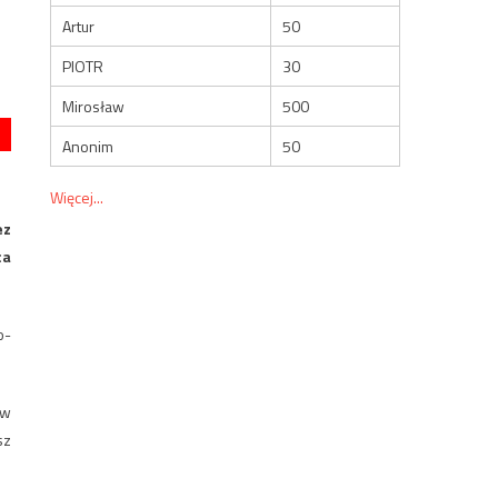
Artur
50
PIOTR
30
Mirosław
500
Anonim
50
Więcej...
ez
ca
o-
 w
sz