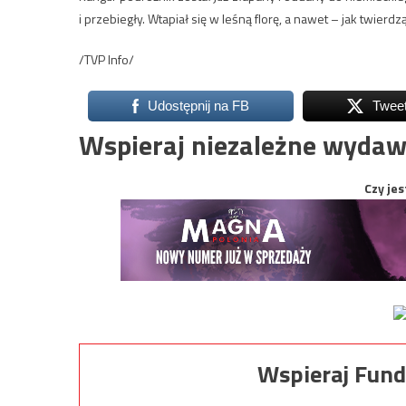
i przebiegły. Wtapiał się w leśną florę, a nawet – jak twierdzą 
/TVP Info/
Udostępnij na FB
Twee
Wspieraj niezależne wydaw
Czy jes
Wspieraj Fund