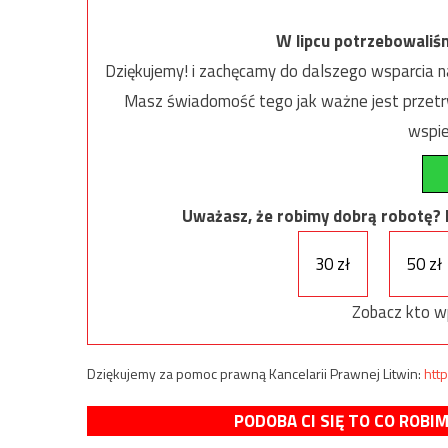
W lipcu potrzebowaliś
Dziękujemy! i zachęcamy do dalszego wsparcia na
Masz świadomość tego jak ważne jest przetrw
wspie
Uważasz, że robimy dobrą robotę? Ni
30 zł
50 zł
Zobacz kto w
Dziękujemy za pomoc prawną Kancelarii Prawnej Litwin:
http
PODOBA CI SIĘ TO CO ROBI