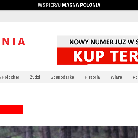
W
S
P
I
E
R
A
J
M
A
G
N
A
P
O
L
O
N
I
A
& Holocher
Żydzi
Gospodarka
Historia
Wiara
Po