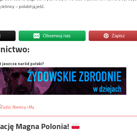
leśnicy – polubił ją jeść.
t
Obserwuj nas
Zapisz
nictwo:
t jeszcze naród polski?
ację Magna Polonia!