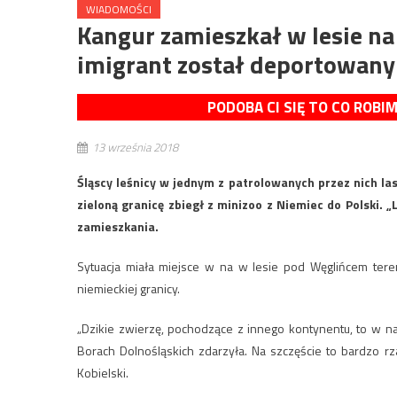
WIADOMOŚCI
Kangur zamieszkał w lesie na
imigrant został deportowany
PODOBA CI SIĘ TO CO ROBI
13 września 2018
Śląscy leśnicy w jednym z patrolowanych przez nich la
zieloną granicę zbiegł z minizoo z Niemiec do Polski.
zamieszkania.
Sytuacja miała miejsce w na w lesie pod Węglińcem tere
niemieckiej granicy.
„Dzikie zwierzę, pochodzące z innego kontynentu, to w na
Borach Dolnośląskich zdarzyła. Na szczęście to bardzo r
Kobielski.