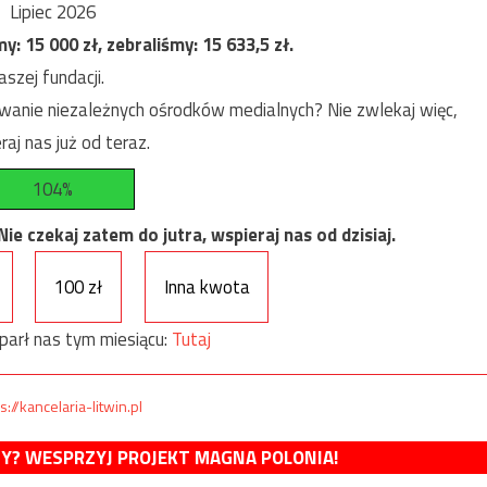
Lipiec 2026
my:
15 000
zł, zebraliśmy:
15 633,5
zł.
szej fundacji.
anie niezależnych ośrodków medialnych? Nie zwlekaj więc,
raj nas już od teraz.
104%
e czekaj zatem do jutra, wspieraj nas od dzisiaj.
100 zł
Inna kwota
parł nas tym miesiącu:
Tutaj
s://kancelaria-litwin.pl
MY? WESPRZYJ PROJEKT MAGNA POLONIA!