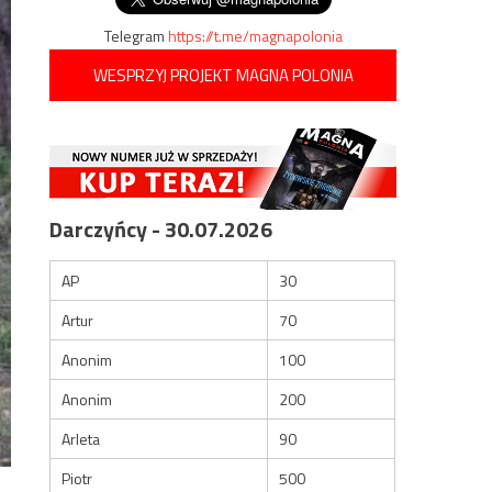
Telegram
https://t.me/magnapolonia
WESPRZYJ PROJEKT MAGNA POLONIA
Darczyńcy - 30.07.2026
AP
30
Artur
70
Anonim
100
Anonim
200
Arleta
90
Piotr
500