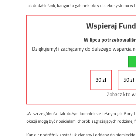
Jak dodał leśnik, kangur to gatunek obcy dla ekosystemu w 
Wspieraj Fund
W lipcu potrzebowaliś
Dziękujemy! i zachęcamy do dalszego wsparcia na
30 zł
50 zł
Zobacz kto w
„W szczególności tak dużym kompleksie leśnym jak Bory D
okazji mogą być nosicielami chorób zagrażających rodzimej 
Kangur podróżnik został już złapany i oddany do niemiecki