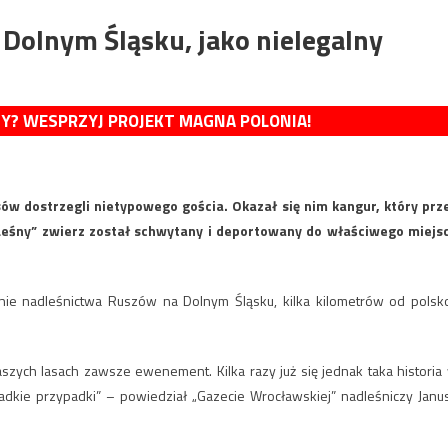
 Dolnym Śląsku, jako nielegalny
MY? WESPRZYJ PROJEKT MAGNA POLONIA!
sów dostrzegli nietypowego gościa. Okazał się nim kangur, który prz
 „Leśny” zwierz został schwytany i deportowany do właściwego miejs
nie nadleśnictwa Ruszów na Dolnym Śląsku, kilka kilometrów od polsk
szych lasach zawsze ewenement. Kilka razy już się jednak taka historia
zadkie przypadki” – powiedział „Gazecie Wrocławskiej” nadleśniczy Janu