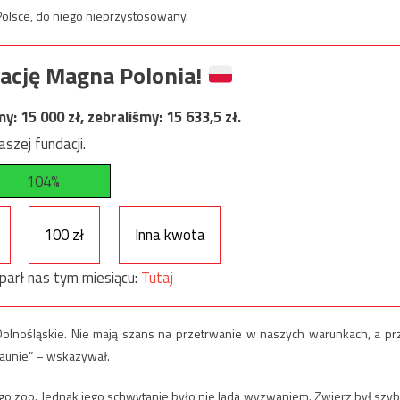
Polsce, do niego nieprzystosowany.
ację Magna Polonia!
my:
15 000
zł, zebraliśmy:
15 633,5
zł.
szej fundacji.
104%
100 zł
Inna kwota
parł nas tym miesiącu:
Tutaj
olnośląskie. Nie mają szans na przetrwanie w naszych warunkach, a pr
faunie” – wskazywał.
ego zoo. Jednak jego schwytanie było nie lada wyzwaniem. Zwierz był szyb