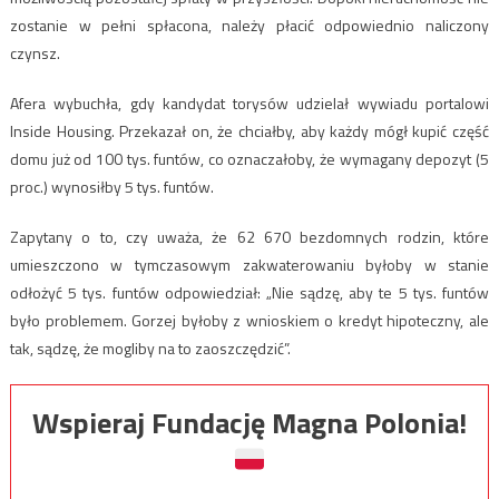
zostanie w pełni spłacona, należy płacić odpowiednio naliczony
czynsz.
Afera wybuchła, gdy kandydat torysów udzielał wywiadu portalowi
Inside Housing. Przekazał on, że chciałby, aby każdy mógł kupić część
domu już od 100 tys. funtów, co oznaczałoby, że wymagany depozyt (5
proc.) wynosiłby 5 tys. funtów.
Zapytany o to, czy uważa, że 62 670 bezdomnych rodzin, które
umieszczono w tymczasowym zakwaterowaniu byłoby w stanie
odłożyć 5 tys. funtów odpowiedział: „Nie sądzę, aby te 5 tys. funtów
było problemem. Gorzej byłoby z wnioskiem o kredyt hipoteczny, ale
tak, sądzę, że mogliby na to zaoszczędzić”.
Wspieraj Fundację Magna Polonia!