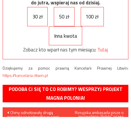
do jutra, wspieraj nas od dzisiaj.
30 zł
50 zł
100 zł
Inna kwota
Zobacz kto wparł nas tym miesiącu:
Tutaj
Dziękujemy za pomoc prawną Kancelarii Prawnej Litwin:
https://kancelaria-litwin.pl
PODOBA CI SIĘ TO CO ROBIMY? WESPRZYJ PROJEKT
MAGNA POLONIA!
Nawigacja
Chiny odnotowały drugą
Rosyjska ambasada pisze o
„wyzwoleniu Polski” przez
największą nadwyżkę w swej
Armie Czerwoną
wpisu
historii