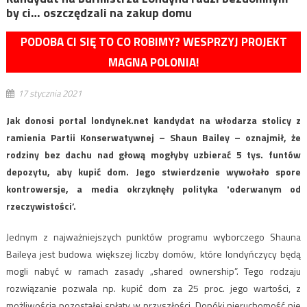
by ci… oszczędzali na zakup domu
PODOBA CI SIĘ TO CO ROBIMY? WESPRZYJ PROJEKT
MAGNA POLONIA!
17 stycznia 2021
Jak donosi portal londynek.net kandydat na włodarza stolicy z
ramienia Partii Konserwatywnej – Shaun Bailey – oznajmił, że
rodziny bez dachu nad głową mogłyby uzbierać 5 tys. funtów
depozytu, aby kupić dom. Jego stwierdzenie wywołało spore
kontrowersje, a media okrzyknęły polityka 'oderwanym od
rzeczywistości’.
Jednym z najważniejszych punktów programu wyborczego Shauna
Baileya jest budowa większej liczby domów, które londyńczycy będą
mogli nabyć w ramach zasady „shared ownership”. Tego rodzaju
rozwiązanie pozwala np. kupić dom za 25 proc. jego wartości, z
możliwością pozostałej spłaty w przyszłości. Dopóki nieruchomość nie