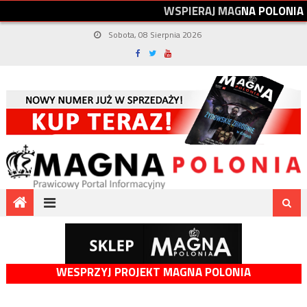
W
S
P
I
E
R
A
J
M
A
G
N
A
P
O
L
O
N
I
A
Sobota, 08 Sierpnia 2026
WESPRZYJ PROJEKT MAGNA POLONIA