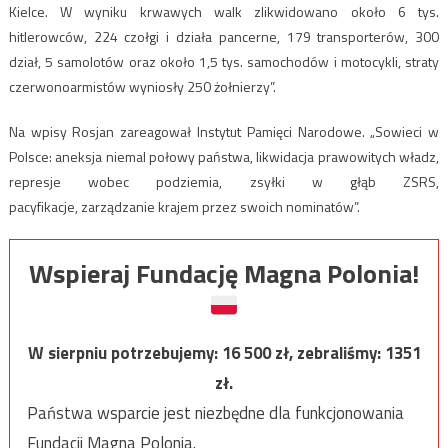
Kielce. W wyniku krwawych walk zlikwidowano około 6 tys.
hitlerowców, 224 czołgi i działa pancerne, 179 transporterów, 300
dział, 5 samolotów oraz około 1,5 tys. samochodów i motocykli, straty
czerwonoarmistów wyniosły 250 żołnierzy”.
Na wpisy Rosjan zareagował Instytut Pamięci Narodowe. „
Sowieci w
Polsce:
aneksja niemal połowy państwa, likwidacja prawowitych władz,
represje wobec podziemia, zsyłki w głąb ZSRS,
pacyfikacje,
zarządzanie krajem przez swoich nominatów”.
Wspieraj Fundację Magna Polonia!
W sierpniu potrzebujemy:
16 500
zł, zebraliśmy:
1351
zł.
Państwa wsparcie jest niezbędne dla funkcjonowania
Fundacji Magna Polonia.