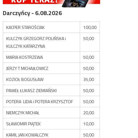
Darczyńcy - 6.08.2026
KACPER STAROŚCIAK
100,00
KULCZYK GRZEGORZ POLIŃSKA i
50,00
KULCZYK KATARZYNA
MARIA KOSTRZEWA
50,00
JERZY T MICHAJŁOWICZ
50,00
KOZIOŁ BOGUSŁAW
35,00
PAWEŁ ŁUKASZ ZIEMIAŃSKI
50,00
POTERA LIDIA i POTERA KRZYSZTOF
50,00
NIEMCZYK MICHAŁ
20,00
SŁAWOMIR PIĄTEK
10,00
KAMIL JAN KOWALCZYK
50,00