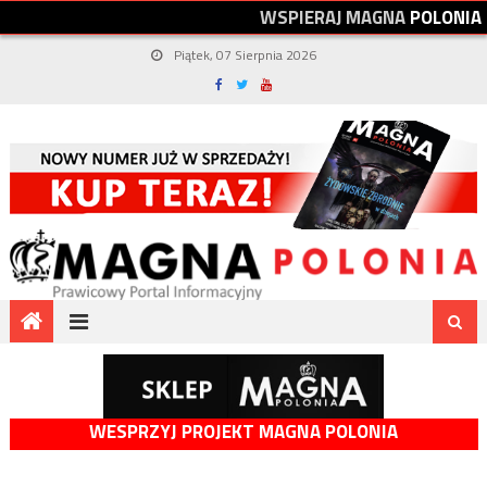
W
S
P
I
E
R
A
J
M
A
G
N
A
P
O
L
O
N
I
A
Piątek, 07 Sierpnia 2026
WESPRZYJ PROJEKT MAGNA POLONIA