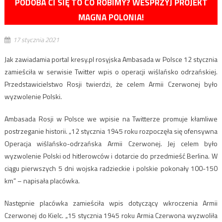
PODOBA CI SIĘ TO CO ROBIMY? WESPRZYJ PROJEKT
MAGNA POLONIA!
17 stycznia 2021
Jak zawiadamia portal kresy.pl rosyjska Ambasada w Polsce 12 stycznia
zamieściła w serwisie Twitter wpis o operacji wiślańsko odrzańskiej.
Przedstawicielstwo Rosji twierdzi, że celem Armii Czerwonej było
wyzwolenie Polski.
Ambasada Rosji w Polsce we wpisie na Twitterze promuje kłamliwe
postrzeganie historii. „12 stycznia 1945 roku rozpoczęła się ofensywna
Operacja wiślańsko-odrzańska Armii Czerwonej. Jej celem było
wyzwolenie Polski od hitlerowców i dotarcie do przedmieść Berlina. W
ciągu pierwszych 5 dni wojska radzieckie i polskie pokonały 100-150
km” – napisała placówka.
Następnie placówka zamieściła wpis dotyczący wkroczenia Armii
Czerwonej do Kielc. „15 stycznia 1945 roku Armia Czerwona wyzwoliła