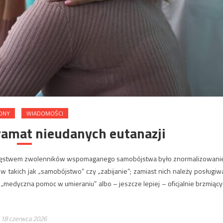
ONY
WIADOMOŚCI
ramat nieudanych eutanazji
ycięstwem zwolenników wspomaganego samobójstwa było znormalizowanie
w takich jak „samobójstwo” czy „zabijanie”; zamiast nich należy posługiw
„medyczna pomoc w umieraniu” albo – jeszcze lepiej – oficjalnie brzmiąc
18 czerwca 2026