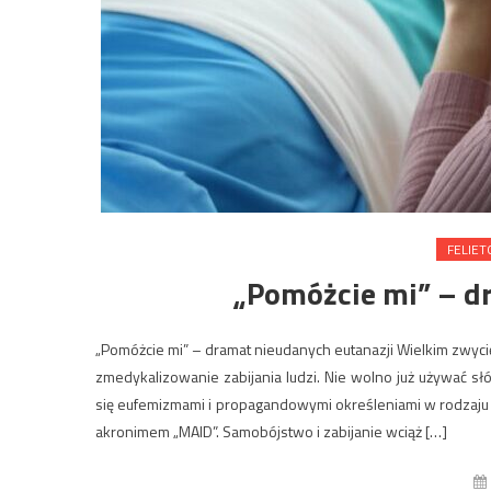
FELIET
„Pomóżcie mi” – d
„Pomóżcie mi” – dramat nieudanych eutanazji Wielkim zw
zmedykalizowanie zabijania ludzi. Nie wolno już używać słó
się eufemizmami i propagandowymi określeniami w rodzaju 
akronimem „MAID”. Samobójstwo i zabijanie wciąż […]