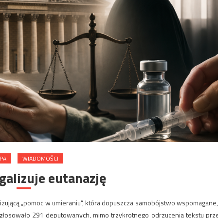
PA
WIADOMOŚCI
egalizuje eutanazję
izującą „pomoc w umieraniu”, która dopuszcza samobójstwo wspomagane,
 głosowało 291 deputowanych, mimo trzykrotnego odrzucenia tekstu prz