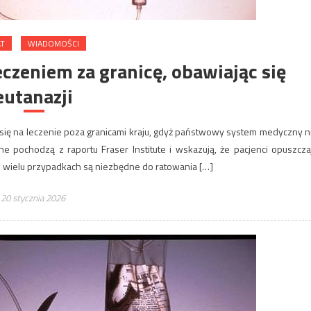
AT
WIADOMOŚCI
eczeniem za granicę, obawiając się
eutanazji
ę na leczenie poza granicami kraju, gdyż państwowy system medyczny n
e pochodzą z raportu Fraser Institute i wskazują, że pacjenci opuszcza
w wielu przypadkach są niezbędne do ratowania […]
20 stycznia 2026