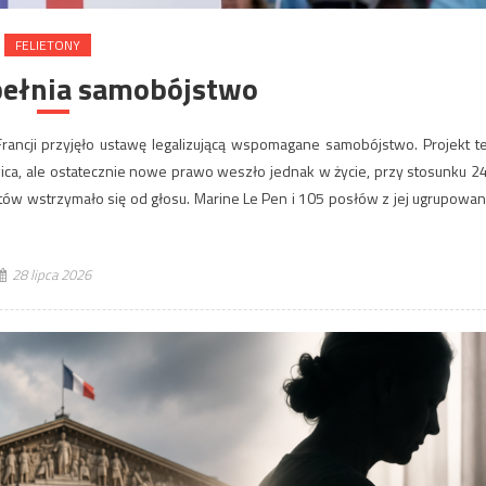
FELIETONY
pełnia samobójstwo
ncji przyjęło ustawę legalizującą wspomagane samobójstwo. Projekt t
ica, ale ostatecznie nowe prawo weszło jednak w życie, przy stosunku 2
stów wstrzymało się od głosu. Marine Le Pen i 105 posłów z jej ugrupowan
28 lipca 2026