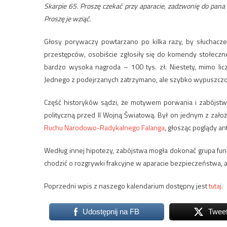
Skarpie 65. Proszę czekać przy aparacie, zadzwonię do pana 
Proszę je wziąć.
Głosy porywaczy powtarzano po kilka razy, by słuchacze
przestępców, osobiście zgłosiły się do komendy stołeczn
bardzo wysoka nagroda – 100 tys. zł. Niestety, mimo lic
Jednego z podejrzanych zatrzymano, ale szybko wypuszczono
Część historyków sądzi, że motywem porwania i zabójstw
polityczną przed II Wojną Światową. Był on jednym z zał
Ruchu Narodowo-Radykalnego Falanga
, głosząc poglądy a
Według innej hipotezy, zabójstwa mogła dokonać grupa fu
chodzić o rozgrywki frakcyjne w aparacie bezpieczeństwa, 
Poprzedni wpis z naszego kalendarium dostępny jest
tutaj.
Udostępnij na FB
Twee