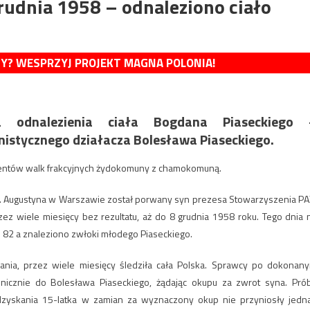
rudnia 1958 – odnaleziono ciało
MY? WESPRZYJ PROJEKT MAGNA POLONIA!
a odnalezienia ciała Bogdana Piaseckiego 
stycznego działacza Bolesława Piaseckiego.
mentów walk frakcyjnych żydokomuny z chamokomuną.
. Augustyna w Warszawie został porwany syn prezesa Stowarzyszenia PA
z wiele miesięcy bez rezultatu, aż do 8 grudnia 1958 roku. Tego dnia 
o 82 a znaleziono zwłoki młodego Piaseckiego.
ania, przez wiele miesięcy śledziła cała Polska. Sprawcy po dokonan
fonicznie do Bolesława Piaseckiego, żądając okupu za zwrot syna. Pró
dzyskania 15-latka w zamian za wyznaczony okup nie przyniosły jedn