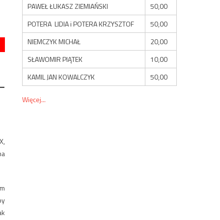
PAWEŁ ŁUKASZ ZIEMIAŃSKI
50,00
POTERA LIDIA i POTERA KRZYSZTOF
50,00
NIEMCZYK MICHAŁ
20,00
SŁAWOMIR PIĄTEK
10,00
KAMIL JAN KOWALCZYK
50,00
–
Więcej...
X,
na
ym
by
ak