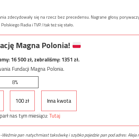
igania zdecydowały się na rzecz bez precedensu. Nagrane głosy porywaczy
kiego Radia i TVP. I tak też się stało.
ację Magna Polonia!
jemy:
16 500
zł, zebraliśmy:
1351
zł.
ania Fundacji Magna Polonia.
8%
100 zł
Inna kwota
parł nas tym miesiącu:
Tutaj
-Weźmie pan natychmiast taksówkę i szybko pojedzie pan pod adres: Aleja 