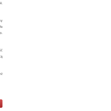
k.
sy
ła
o.
ść
cą
eż