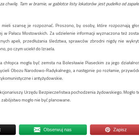
za chwilę. Tam w bramie, w gablotce listy lokatorów jest pudełko od zapałe
 mieli szansę je rozpoznać. Proszono, by osoby, które rozpoznają gło
ej w Pałacu Mostowskich. Za udzielenie informacji wyznaczona też zosta
znych apeli, przedłużania śledztwa, sprawców zbrodni nigdy nie wykryt
, po czym uciekł do Izraela.
a chłopca mogła być zemsta na Bolesławie Piaseckim za jego działalno
ożycieli Obozu Narodowo-Radykalnego, a następnie po rozłamie, przywód
ntykomunistyczne i antyżydowskie.
nkcjonariuszy Urzędu Bezpieczeństwa pochodzenia żydowskiego. Mogło t
a zabójstwo mogło nie być planowane.
t
Obserwuj nas
Zapisz