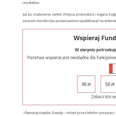
rezultatów.
Już po znalezieniu zwłok chłopca prokuratura i organa śc
zarazem morderców postanowiono opublikować na antenie Pols
Wspieraj Fund
W sierpniu potrzebu
Państwa wsparcie jest niezbędne dla funkcjonow
30 zł
50 zł
Zobacz kto w
-Poproszę księdza Suwałę
– mówił przez telefon porywacz.