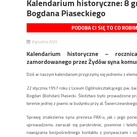
Kalendarium historyczne: 8 g
Bogdana Piaseckiego
PODOBA CI SIĘ TO CO ROBI
8 grudnia 2025
Kalendarium historyczne – rocznic
zamordowanego przez Żydów syna komuni
Dziś w naszym kalendarium przyjrzymy się jednemu z ele
22 stycznia 1957 roku
z Liceum Ogólnokształcącego pw. św
Bogdan (Bohdan) Piasecki. Śledztwo było prowadzone prze
terenie jednej z piwnic w budynku przy al. Świerczewskieg
Sprawę znalezienia syna prezesa PAX-u, jak i jego porw
uprowadzeniu zwracali się parokrotnie, pisemnie i tele
nawiązania bezpośredniego kontaktu z porywaczami i o