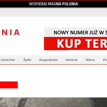
W
S
P
I
E
R
A
J
M
A
G
N
A
P
O
L
O
N
I
A
& Holocher
Żydzi
Gospodarka
Historia
Wiara
Po