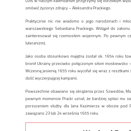
Dziś w naszym kalendarium przyjrzymy się burzliwym wyda
omówić życiorys zdrajcy – Aleksandra Prackiego.
Praktycznie nic nie wiadomo o jego narodzinach i mł
warszawskiego Sebastiana Prackiego. Wstąpił do zakonu 
zainteresował się rzemiosłem wojennym. Po pewnym cza
luteranizm).
Jako osoba stosunkowo majętna został ok. 1654 roku tow
bronił Ukrainy przeciwko połączonym siłom moskiewsko – 
Wczesną jesienią 1655 roku wycofał się wraz z resztkami 
dość wyczerpującej kampanii.
Powszechnie obawiano się okrążenia przez Szwedów, Mosk
pewnym momencie Pracki uznał, że bardziej opłaci mu się
porzuceniem służby dla Jana Kazimierza w obozie pod Pr
zawiązano 23 lub 24 września 1655 roku.