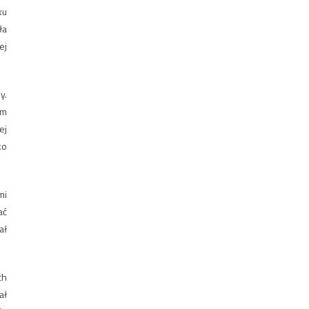
ku
ła
ej
y.
em
ej
ko
mi
ać
ał
ch
ał