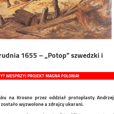
rudnia 1655 – „Potop” szwedzki i
MY? WESPRZYJ PROJEKT MAGNA POLONIA!
aku na Krosno przez oddział protoplasty Andrze
 zostało wyzwolone a zdrajcy ukarani.