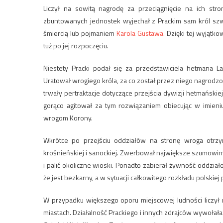
Liczył na sowitą nagrodę za przeciągnięcie na ich str
zbuntowanych jednostek wyjechał z Prackim sam król szwed
śmiercią lub pojmaniem
Karola Gustawa.
Dzięki tej wyjątko
tuż po jej rozpoczęciu.
Niestety Pracki podał się za przedstawiciela hetmana 
Uratował wrogiego króla, za co został przez niego nagro
trwały pertraktacje dotyczące przejścia dywizji hetmańskiej
gorąco agitował za tym rozwiązaniem obiecując w imien
wrogom Korony.
Wkrótce po przejściu oddziałów na stronę wroga otrz
krośnieńskiej i sanockiej. Zwerbował największe szumowiny j
i palić okoliczne wioski. Ponadto zabierał żywność oddział
że jest bezkarny, a w sytuacji całkowitego rozkładu polski
W przypadku większego oporu miejscowej ludności liczył
miastach. Działalność Prackiego i innych zdrajców wywoła