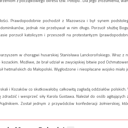
rzeniom z początkowego okresu tzw. Potopu”. Dla jego zrozumienia, war
odości. Prawdopodobnie pochodził z Mazowsza i był synem podstole
dominikanów, jednak nie przebywał w nim długo. Porzucił służbę Bogu
sie porzucił katolicyzm i przeszedł na protestantyzm (prawdopodobn
arzyszem w chorągwi husarskiej Stanisława Lanckorońskiego. Wraz z n
kozackim. Możliwe, że brał udział w zwycięskiej bitwie pod Ochmatowe
sił hetmańskich do Małopolski. Wygłodzone i nieopłacane wojsko miało j
ali i Kozaków co skutkowałoby całkowitą zagładą oddziałów polskich.
 zdradzić i wesprzeć siły Karola Gustawa. Należał do osób agitujących 
ądnikiem. Został jednym z przywódców konfederacji żołnierskiej, któ