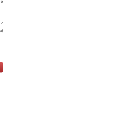
le
 z
a)