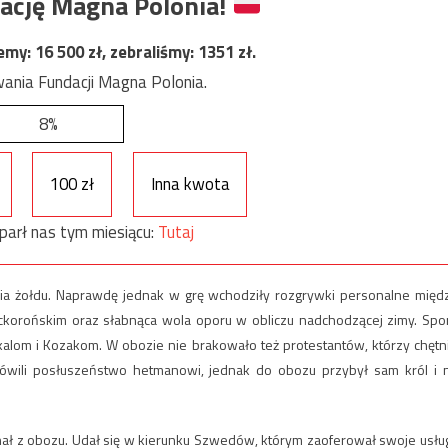
ację Magna Polonia!
jemy:
16 500
zł, zebraliśmy:
1351
zł.
ania Fundacji Magna Polonia.
8%
100 zł
Inna kwota
parł nas tym miesiącu:
Tutaj
ia żołdu. Naprawdę jednak w grę wchodziły rozgrywki personalne międ
korońskim oraz słabnąca wola oporu w obliczu nadchodzącej zimy. Spo
kalom i Kozakom. W obozie nie brakowało też protestantów, którzy chętn
ymówili posłuszeństwo hetmanowi, jednak do obozu przybył sam król i 
ał z obozu. Udał się w kierunku Szwedów, którym zaoferował swoje usług