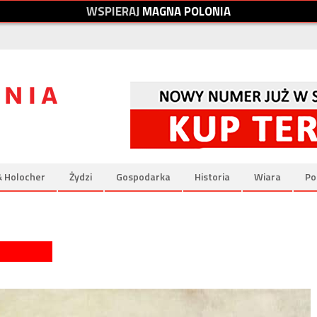
W
S
P
I
E
R
A
J
M
A
G
N
A
P
O
L
O
N
I
A
& Holocher
Żydzi
Gospodarka
Historia
Wiara
Po