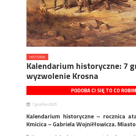
HISTORIA
Kalendarium historyczne: 7 g
wyzwolenie Krosna
PODOBA CI SIĘ TO CO ROBI
7 grudnia 2025
Kalendarium historyczne – rocznica at
Kmicica – Gabriela Wojniłłowicza. Miasto