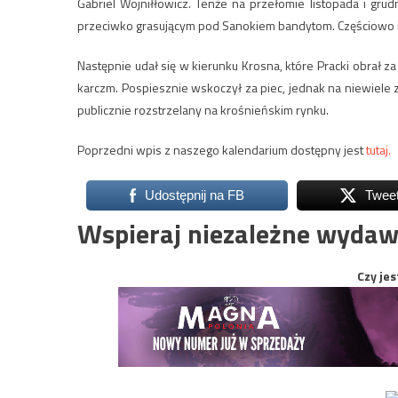
Gabriel Wojniłłowicz. Tenże na przełomie listopada i gru
przeciwko grasującym pod Sanokiem bandytom. Częściowo ic
Następnie udał się w kierunku Krosna, które Pracki obrał z
karczm. Pospiesznie wskoczył za piec, jednak na niewiele z
publicznie rozstrzelany na krośnieńskim rynku.
Poprzedni wpis z naszego kalendarium dostępny jest
tutaj.
Udostępnij na FB
Twee
Wspieraj niezależne wydaw
Czy jes