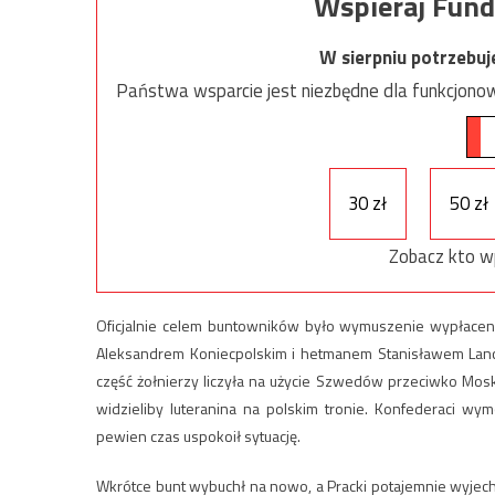
Wspieraj Fund
W sierpniu potrzebu
Państwa wsparcie jest niezbędne dla funkcjonow
30 zł
50 zł
Zobacz kto w
Oficjalnie celem buntowników było wymuszenie wypłacen
Aleksandrem Koniecpolskim i hetmanem Stanisławem Lanc
część żołnierzy liczyła na użycie Szwedów przeciwko Mos
widzieliby luteranina na polskim tronie. Konfederaci w
pewien czas uspokoił sytuację.
Wkrótce bunt wybuchł na nowo, a Pracki potajemnie wyjech