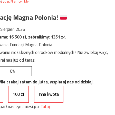
ację Magna Polonia!
Sierpień 2026
jemy:
16 500
zł, zebraliśmy:
1351
zł.
ania Fundacji Magna Polonia.
anie niezależnych ośrodków medialnych? Nie zwlekaj więc,
raj nas już od teraz.
8%
e czekaj zatem do jutra, wspieraj nas od dzisiaj.
100 zł
Inna kwota
parł nas tym miesiącu:
Tutaj