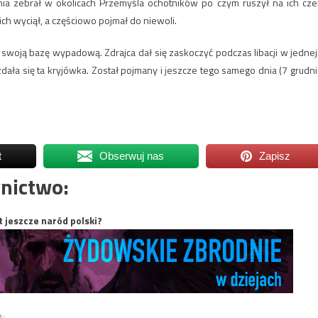
dnia zebrał w okolicach Przemyśla ochotników po czym ruszył na ich cze
h wyciął, a częściowo pojmał do niewoli.
a swoją bazę wypadową. Zdrajca dał się zaskoczyć podczas libacji w jednej
dała się ta kryjówka. Został pojmany i jeszcze tego samego dnia (7 grudni
t
Obserwuj nas
Zapisz
nictwo:
t jeszcze naród polski?