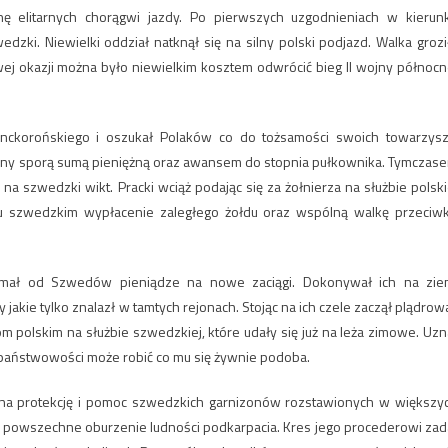
onę elitarnych chorągwi jazdy. Po pierwszych uzgodnieniach w kierun
zki. Niewielki oddział natknął się na silny polski podjazd. Walka grozi
wej okazji można było niewielkim kosztem odwrócić bieg II wojny północn
Lanckorońskiego i oszukał Polaków co do tożsamości swoich towarzysz
dzony sporą sumą pieniężną oraz awansem do stopnia pułkownika. Tymczas
 na szwedzki wikt. Pracki wciąż podając się za żołnierza na służbie polski
iu szwedzkim wypłacenie zaległego żołdu oraz wspólną walkę przeciw
ymał od Szwedów pieniądze na nowe zaciągi. Dokonywał ich na zie
akie tylko znalazł w tamtych rejonach. Stojąc na ich czele zaczął plądrow
om polskim na służbie szwedzkiej, które udały się już na leża zimowe. Uzn
ej państwowości może robić co mu się żywnie podoba.
 na protekcję i pomoc szwedzkich garnizonów rozstawionych w większy
ła powszechne oburzenie ludności podkarpacia. Kres jego procederowi zad