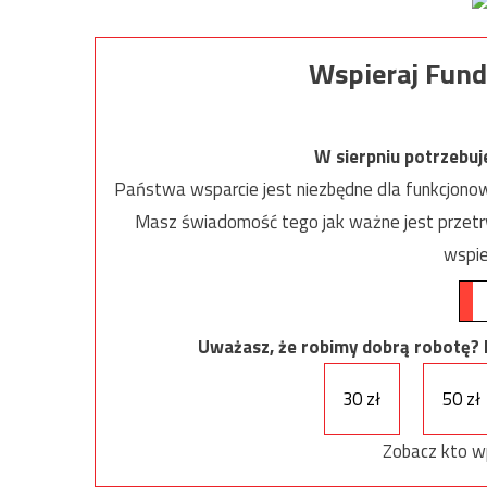
Wspieraj Fund
W sierpniu potrzebu
Państwa wsparcie jest niezbędne dla funkcjonow
Masz świadomość tego jak ważne jest przetrw
wspie
Uważasz, że robimy dobrą robotę? Ni
30 zł
50 zł
Zobacz kto w