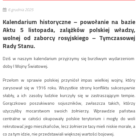
6 grudnia 2025
Kalendarium historyczne – powołanie na bazie
Aktu 5 listopada, zalążków polskiej władzy,
wolnej od zaborcy rosyjskiego – Tymczasowej
Rady Stanu.
Dziś w naszym kalendarium przyjrzymy się burzliwym wydarzeniom
doby I Wojny Światowej.
Przełom w sprawie polskiej przyniósł impas wielkiej wojny, który
zarysował się w 1916 roku. Wszystkie strony konfliktu sukcesywnie
słabły, a ich zasoby ludzkie kurczyły się w zastraszającym tempie.
Gorączkowo poszukiwano sojuszników, zwłaszcza takich, którzy
użyczyliby mocarstwom swoich żołnierzy. Wprawdzie państwa
centralne w całości okupowały polskie terytorium i mogły do woli
rekrutować jego mieszkańców, lecz żołnierze tacy mieli niskie morale, a
co za tym idzie, nie przedstawiali większej wartości bojowej.