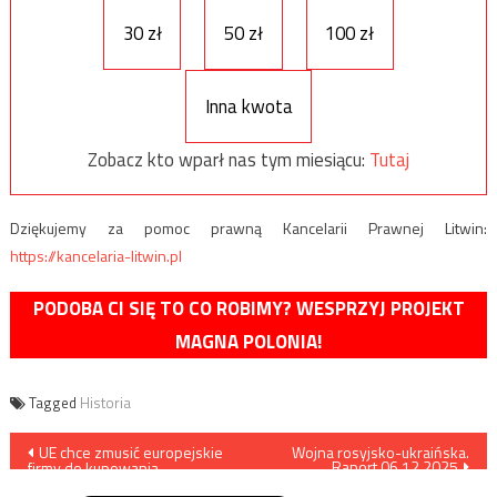
30 zł
50 zł
100 zł
Inna kwota
Zobacz kto wparł nas tym miesiącu:
Tutaj
Dziękujemy za pomoc prawną Kancelarii Prawnej Litwin:
https://kancelaria-litwin.pl
PODOBA CI SIĘ TO CO ROBIMY? WESPRZYJ PROJEKT
MAGNA POLONIA!
Tagged
Historia
Nawigacja
UE chce zmusić europejskie
Wojna rosyjsko-ukraińska.
Raport 06.12.2025
firmy do kupowania
wpisu
„elektryków”