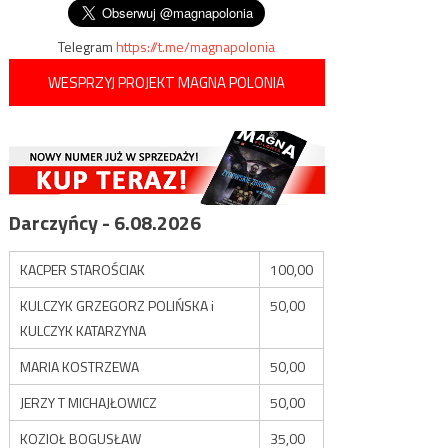
Telegram
https://t.me/magnapolonia
WESPRZYJ PROJEKT MAGNA POLONIA
Darczyńcy - 6.08.2026
KACPER STAROŚCIAK
100,00
KULCZYK GRZEGORZ POLIŃSKA i
50,00
KULCZYK KATARZYNA
MARIA KOSTRZEWA
50,00
JERZY T MICHAJŁOWICZ
50,00
KOZIOŁ BOGUSŁAW
35,00