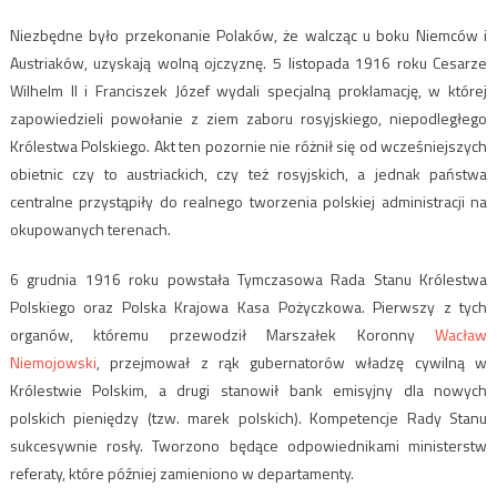
Niezbędne było przekonanie Polaków, że walcząc u boku Niemców i
Austriaków, uzyskają wolną ojczyznę. 5 listopada 1916 roku Cesarze
Wilhelm II i Franciszek Józef wydali specjalną proklamację, w której
zapowiedzieli powołanie z ziem zaboru rosyjskiego, niepodległego
Królestwa Polskiego. Akt ten pozornie nie różnił się od wcześniejszych
obietnic czy to austriackich, czy też rosyjskich, a jednak państwa
centralne przystąpiły do realnego tworzenia polskiej administracji na
okupowanych terenach.
6 grudnia 1916 roku powstała Tymczasowa Rada Stanu Królestwa
Polskiego oraz Polska Krajowa Kasa Pożyczkowa. Pierwszy z tych
organów, któremu przewodził Marszałek Koronny
Wacław
Niemojowski
, przejmował z rąk gubernatorów władzę cywilną w
Królestwie Polskim, a drugi stanowił bank emisyjny dla nowych
polskich pieniędzy (tzw. marek polskich). Kompetencje Rady Stanu
sukcesywnie rosły. Tworzono będące odpowiednikami ministerstw
referaty, które później zamieniono w departamenty.