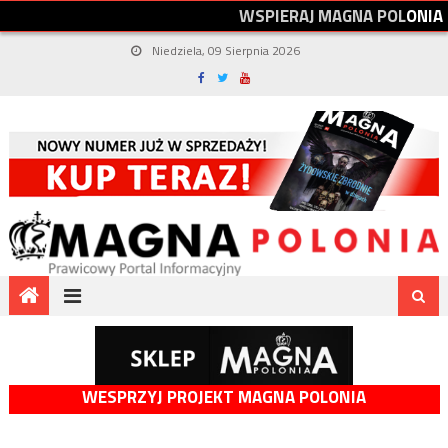
W
S
P
I
E
R
A
J
M
A
G
N
A
P
O
L
O
N
I
A
Niedziela, 09 Sierpnia 2026
WESPRZYJ PROJEKT MAGNA POLONIA