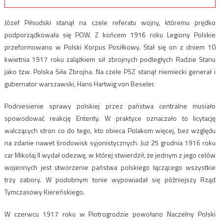
Józef Piłsudski stanął na czele referatu wojny, któremu prędko
podporządkowała się POW. Z końcem 1916 roku Legiony Polskie
przeformowano w Polski Korpus Posiłkowy. Stał się on z dniem 10
kwietnia 1917 roku zalążkiem sił zbrojnych podległych Radzie Stanu
jako tzw. Polska Siła Zbrojna. Na czele PSZ stanął niemiecki generał i
gubernator warszawski, Hans Hartwig von Beseler.
Podniesienie sprawy polskiej przez państwa centralne musiało
spowodować reakcję Ententy. W praktyce oznaczało to licytację
walczących stron co do tego, kto obieca Polakom więcej, bez względu
na zdanie nawet środowisk syjonistycznych. Już 25 grudnia 1916 roku
car Mikołaj II wydał odezwę, w której stwierdził, że jednym z jego celów
wojennych jest utworzenie państwa polskiego łączącego wszystkie
trzy zabory. W podobnym tonie wypowiadał się późniejszy Rząd
Tymczasowy Kiereńskiego.
W czerwcu 1917 roku w Piotrogrodzie powołano Naczelny Polski