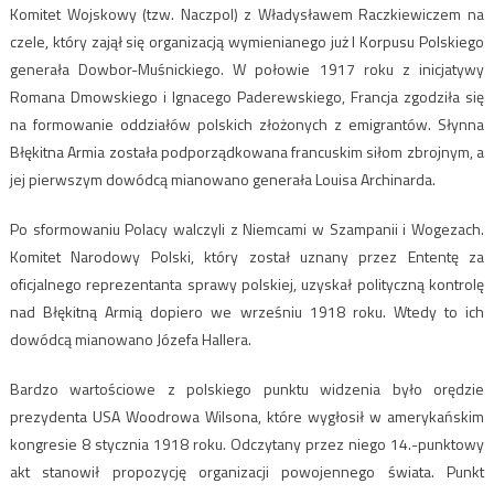
Komitet Wojskowy (tzw. Naczpol) z Władysławem Raczkiewiczem na
czele, który zajął się organizacją wymienianego już I Korpusu Polskiego
generała Dowbor-Muśnickiego. W połowie 1917 roku z inicjatywy
Romana Dmowskiego i Ignacego Paderewskiego, Francja zgodziła się
na formowanie oddziałów polskich złożonych z emigrantów. Słynna
Błękitna Armia została podporządkowana francuskim siłom zbrojnym, a
jej pierwszym dowódcą mianowano generała Louisa Archinarda.
Po sformowaniu Polacy walczyli z Niemcami w Szampanii i Wogezach.
Komitet Narodowy Polski, który został uznany przez Ententę za
oficjalnego reprezentanta sprawy polskiej, uzyskał polityczną kontrolę
nad Błękitną Armią dopiero we wrześniu 1918 roku. Wtedy to ich
dowódcą mianowano Józefa Hallera.
Bardzo wartościowe z polskiego punktu widzenia było orędzie
prezydenta USA Woodrowa Wilsona, które wygłosił w amerykańskim
kongresie 8 stycznia 1918 roku. Odczytany przez niego 14.-punktowy
akt stanowił propozycję organizacji powojennego świata. Punkt