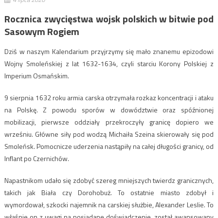
Rocznica zwycięstwa wojsk polskich w bitwie pod
Sasowym Rogiem
Dziś w naszym Kalendarium przyjrzymy się mało znanemu epizodowi
Wojny Smoleńskiej z lat 1632-1634, czyli starciu Korony Polskiej z
Imperium Osmańskim.
9 sierpnia 1632 roku armia carska otrzymała rozkaz koncentracji i ataku
na Polskę. Z powodu sporów w dowództwie oraz spóźnionej
mobilizacji, pierwsze oddziały przekroczyły granicę dopiero we
wrześniu. Główne siły pod wodzą Michaiła Szeina skierowały się pod
Smoleńsk. Pomocnicze uderzenia nastąpiły na całej długości granicy, od
Inflant po Czernichów.
Napastnikom udało się zdobyć szereg mniejszych twierdz granicznych,
takich jak Biała czy Dorohobuż. To ostatnie miasto zdobył i
wymordował, szkocki najemnik na carskiej służbie, Alexander Leslie. To
właśnie on z uwagi na posiadane doświadczenie, został awansowany