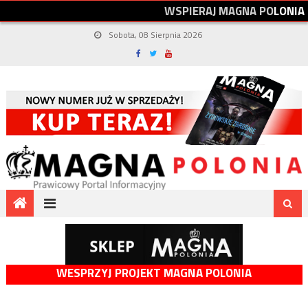
W
S
P
I
E
R
A
J
M
A
G
N
A
P
O
L
O
N
I
A
Sobota, 08 Sierpnia 2026
WESPRZYJ PROJEKT MAGNA POLONIA