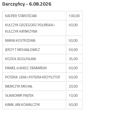
Darczyńcy - 6.08.2026
KACPER STAROŚCIAK
100,00
KULCZYK GRZEGORZ POLIŃSKA i
50,00
KULCZYK KATARZYNA
MARIA KOSTRZEWA
50,00
JERZY T MICHAJŁOWICZ
50,00
KOZIOŁ BOGUSŁAW
35,00
PAWEŁ ŁUKASZ ZIEMIAŃSKI
50,00
POTERA LIDIA i POTERA KRZYSZTOF
50,00
NIEMCZYK MICHAŁ
20,00
SŁAWOMIR PIĄTEK
10,00
KAMIL JAN KOWALCZYK
50,00