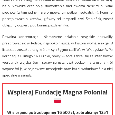
na pułkownika oraz objął dowodzenie nad dwoma carskimi pułkami
piechoty (w tym jednym zreformowanym pułkiem sołdatskim). Pomimo
początkowych sukcesów, główny cel kampanii, czyli Smoleńsk, został
oblężony dopiero pod koniec października.
Powolna koncentracja i ślamazarne działania rosyjskie pozwoliły
przeprowadzić w Polsce, najspokojniejszą w historii wolną elekcję. 8
listopada został obrany królem syn Zygmunta III Wazy, Władysław IV. Po
koronacji z 6 lutego 1633 roku, nowy władca zabrał się za intensywny
werbunek wojska. Sejm sprawnie ustanowił podatki na armię, a król
wyposażył ją w najnowsze uzbrojenie oraz kazał wybudować dla niej
specjalne arsenały.
Wspieraj Fundację Magna Polonia!
W sierpniu potrzebujemy:
16 500
zł, zebraliśmy:
1351