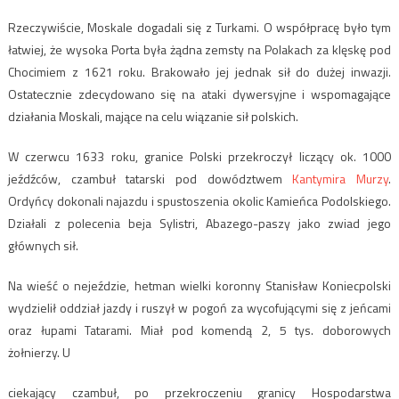
Rzeczywiście, Moskale dogadali się z Turkami. O współpracę było tym
łatwiej, że wysoka Porta była żądna zemsty na Polakach za klęskę pod
Chocimiem z 1621 roku. Brakowało jej jednak sił do dużej inwazji.
Ostatecznie zdecydowano się na ataki dywersyjne i wspomagające
działania Moskali, mające na celu wiązanie sił polskich.
W czerwcu 1633 roku, granice Polski przekroczył liczący ok. 1000
jeźdźców, czambuł tatarski pod dowództwem
Kantymira Murzy
.
Ordyńcy dokonali najazdu i spustoszenia okolic Kamieńca Podolskiego.
Działali z polecenia beja Sylistri, Abazego-paszy jako zwiad jego
głównych sił.
Na wieść o nejeździe, hetman wielki koronny Stanisław Koniecpolski
wydzielił oddział jazdy i ruszył w pogoń za wycofującymi się z jeńcami
oraz łupami Tatarami. Miał pod komendą 2, 5 tys. doborowych
żołnierzy. U
ciekający czambuł, po przekroczeniu granicy Hospodarstwa