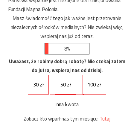
Państwa wsparcie jest niezbędne dla funkcjonowania
Fundacji Magna Polonia.
Masz świadomość tego jak ważne jest przetrwanie
niezależnych ośrodków medialnych? Nie zwlekaj więc,
wspieraj nas już od teraz.
8%
Uważasz, że robimy dobrą robotę? Nie czekaj zatem
do jutra, wspieraj nas od dzisiaj.
30 zł
50 zł
100 zł
Inna kwota
Zobacz kto wparł nas tym miesiącu:
Tutaj