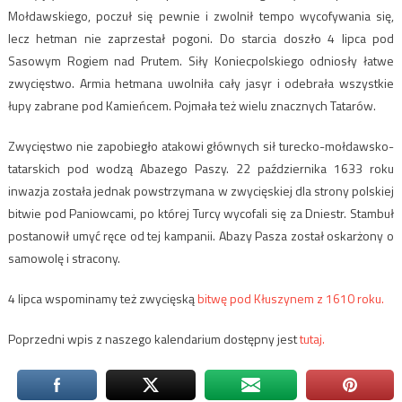
Mołdawskiego, poczuł się pewnie i zwolnił tempo wycofywania się,
lecz hetman nie zaprzestał pogoni. Do starcia doszło 4 lipca pod
Sasowym Rogiem nad Prutem. Siły Koniecpolskiego odniosły łatwe
zwycięstwo. Armia hetmana uwolniła cały jasyr i odebrała wszystkie
łupy zabrane pod Kamieńcem. Pojmała też wielu znacznych Tatarów.
Zwycięstwo nie zapobiegło atakowi głównych sił turecko-mołdawsko-
tatarskich pod wodzą Abazego Paszy. 22 października 1633 roku
inwazja została jednak powstrzymana w zwycięskiej dla strony polskiej
bitwie pod Paniowcami, po której Turcy wycofali się za Dniestr. Stambuł
postanowił umyć ręce od tej kampanii. Abazy Pasza został oskarżony o
samowolę i stracony.
4 lipca wspominamy też zwycięską
bitwę pod Kłuszynem z 1610 roku.
Poprzedni wpis z naszego kalendarium dostępny jest
tutaj.