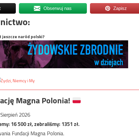
t
Obserwuj nas
Zapisz
nictwo:
t jeszcze naród polski?
ację Magna Polonia!
Sierpień 2026
jemy:
16 500
zł, zebraliśmy:
1351
zł.
ania Fundacji Magna Polonia.