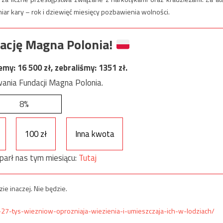
r kary – rok i dziewięć miesięcy pozbawienia wolności.
ację Magna Polonia!
jemy:
16 500
zł, zebraliśmy:
1351
zł.
ania Fundacji Magna Polonia.
8%
100 zł
Inna kwota
parł nas tym miesiącu:
Tutaj
ie inaczej. Nie będzie.
27-tys-wiezniow-oprozniaja-wiezienia-i-umieszczaja-ich-w-lodziach/