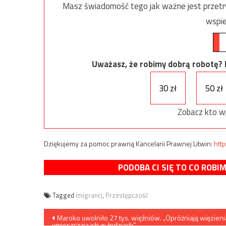
Masz świadomość tego jak ważne jest przetrw
wspie
Uważasz, że robimy dobrą robotę? Ni
30 zł
50 zł
Zobacz kto w
Dziękujemy za pomoc prawną Kancelarii Prawnej Litwin:
http
PODOBA CI SIĘ TO CO ROBI
Tagged
imigranci
,
Przestępczość
Nawigacja
Maroko uwolniło 27 tys. więźniów. „Opróżniają więzienia
umieszczają ich w łodziach”