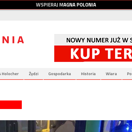
W
S
P
I
E
R
A
J
M
A
G
N
A
P
O
L
O
N
I
A
& Holocher
Żydzi
Gospodarka
Historia
Wiara
Po