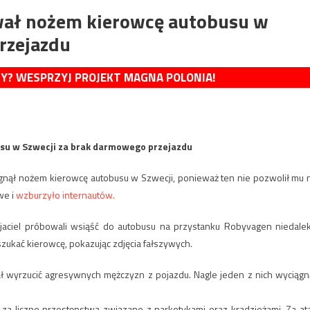
wał nożem kierowcę autobusu w
rzejazdu
MY? WESPRZYJ PROJEKT MAGNA POLONIA!
su w Szwecji za brak darmowego przejazdu
dźgnął nożem kierowcę autobusu w Szwecji, ponieważ ten nie pozwolił mu 
we i
wzburzyło internautów.
zyjaciel próbowali wsiąść do autobusu na przystanku Robyvagen niedale
szukać kierowcę, pokazując zdjęcia fałszywych.
ł wyrzucić agresywnych mężczyzn z pojazdu. Nagle jeden z nich wyciągn
 za liczne przestępstwa związane z narkotykami oraz kradzieżami. Za at