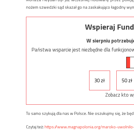
nożem szwedzki sąd skazał go na zaskakująco łagodny wymia
Wspieraj Fund
W sierpniu potrzebu
Państwa wsparcie jest niezbędne dla funkcjonow
30 zł
50 zł
Zobacz kto w
To samo szykują dla nas w Polsce. Nie oszukujmy się, że będz
Czytaj też:
https://www.magnapolonia.org/maroko-uwolnilo-