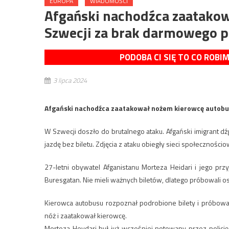
EUROPA
WIADOMOŚCI
Afgański nachodźca zaatako
Szwecji za brak darmowego p
PODOBA CI SIĘ TO CO ROBI
3 lipca 2024
Afgański nachodźca zaatakował nożem kierowcę autobu
W Szwecji doszło do brutalnego ataku. Afgański imigrant 
jazdę bez biletu. Zdjęcia z ataku obiegły sieci społecznościo
27-letni obywatel Afganistanu Morteza Heidari i jego pr
Buresgatan. Nie mieli ważnych biletów, dlatego próbowali o
Kierowca autobusu rozpoznał podrobione bilety i próbowa
nóż i zaatakował kierowcę.
Morteza Heydari był już wcześniej notowany przez policję