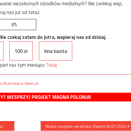
anie niezależnych ośrodków medialnych? Nie zwlekaj więc,
raj nas już od teraz.
8%
e czekaj zatem do jutra, wspieraj nas od dzisiaj.
100 zł
Inna kwota
parł nas tym miesiącu:
Tutaj
s://kancelaria-litwin.pl
MY? WESPRZYJ PROJEKT MAGNA POLONIA!
 i
Wojna rosyjsko-ukraińska. Raport 04.07.2024