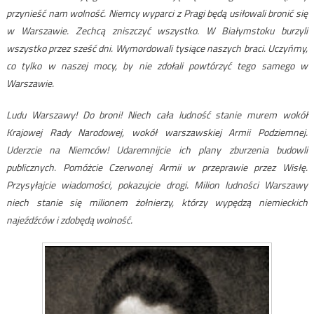
przynieść nam wolność. Niemcy wyparci z Pragi będą usiłowali bronić się
w Warszawie. Zechcą zniszczyć wszystko. W Białymstoku burzyli
wszystko przez sześć dni. Wymordowali tysiące naszych braci. Uczyńmy,
co tylko w naszej mocy, by nie zdołali powtórzyć tego samego w
Warszawie.
Ludu Warszawy! Do broni! Niech cała ludność stanie murem wokół
Krajowej Rady Narodowej, wokół warszawskiej Armii Podziemnej.
Uderzcie na Niemców! Udaremnijcie ich plany zburzenia budowli
publicznych. Pomóżcie Czerwonej Armii w przeprawie przez Wisłę.
Przysyłajcie wiadomości, pokazujcie drogi. Milion ludności Warszawy
niech stanie się milionem żołnierzy, którzy wypędzą niemieckich
najeźdźców i zdobędą wolność.