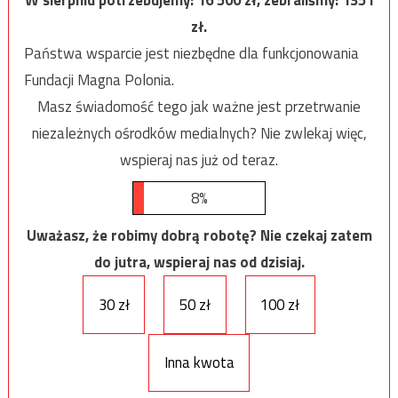
W sierpniu potrzebujemy:
16 500
zł, zebraliśmy:
1351
zł.
Państwa wsparcie jest niezbędne dla funkcjonowania
Fundacji Magna Polonia.
Masz świadomość tego jak ważne jest przetrwanie
niezależnych ośrodków medialnych? Nie zwlekaj więc,
wspieraj nas już od teraz.
8%
Uważasz, że robimy dobrą robotę? Nie czekaj zatem
do jutra, wspieraj nas od dzisiaj.
30 zł
50 zł
100 zł
Inna kwota