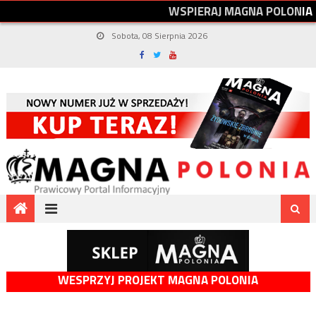
W
S
P
I
E
R
A
J
M
A
G
N
A
P
O
L
O
N
I
A
Sobota, 08 Sierpnia 2026
WESPRZYJ PROJEKT MAGNA POLONIA