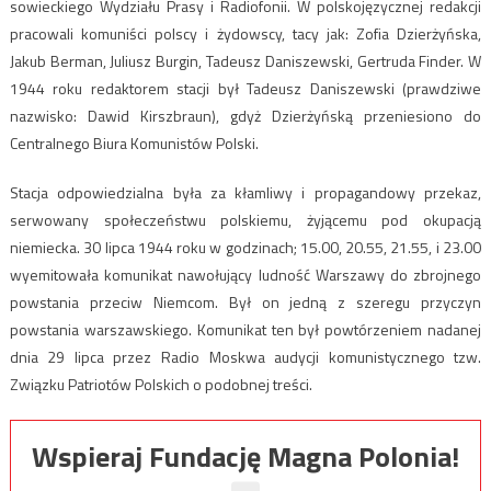
sowieckiego Wydziału Prasy i Radiofonii. W polskojęzycznej redakcji
pracowali komuniści polscy i żydowscy, tacy jak: Zofia Dzierżyńska,
Jakub Berman, Juliusz Burgin, Tadeusz Daniszewski, Gertruda Finder. W
1944 roku redaktorem stacji był Tadeusz Daniszewski (prawdziwe
nazwisko: Dawid Kirszbraun), gdyż Dzierżyńską przeniesiono do
Centralnego Biura Komunistów Polski.
Stacja odpowiedzialna była za kłamliwy i propagandowy przekaz,
serwowany społeczeństwu polskiemu, żyjącemu pod okupacją
niemiecka. 30 lipca 1944 roku w godzinach; 15.00, 20.55, 21.55, i 23.00
wyemitowała komunikat nawołujący ludność Warszawy do zbrojnego
powstania przeciw Niemcom. Był on jedną z szeregu przyczyn
powstania warszawskiego. Komunikat ten był powtórzeniem nadanej
dnia 29 lipca przez Radio Moskwa audycji komunistycznego tzw.
Związku Patriotów Polskich o podobnej treści.
Wspieraj Fundację Magna Polonia!