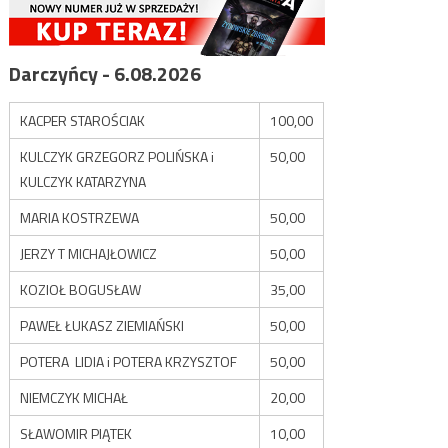
Darczyńcy - 6.08.2026
KACPER STAROŚCIAK
100,00
KULCZYK GRZEGORZ POLIŃSKA i
50,00
KULCZYK KATARZYNA
MARIA KOSTRZEWA
50,00
JERZY T MICHAJŁOWICZ
50,00
KOZIOŁ BOGUSŁAW
35,00
PAWEŁ ŁUKASZ ZIEMIAŃSKI
50,00
POTERA LIDIA i POTERA KRZYSZTOF
50,00
NIEMCZYK MICHAŁ
20,00
SŁAWOMIR PIĄTEK
10,00