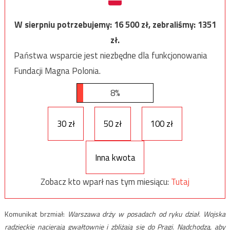
W sierpniu potrzebujemy:
16 500
zł, zebraliśmy:
1351
zł.
Państwa wsparcie jest niezbędne dla funkcjonowania
Fundacji Magna Polonia.
8%
30 zł
50 zł
100 zł
Inna kwota
Zobacz kto wparł nas tym miesiącu:
Tutaj
Komunikat brzmiał:
Warszawa drży w posadach od ryku dział. Wojska
radzieckie nacierają gwałtownie i zbliżają się do Pragi. Nadchodzą, aby