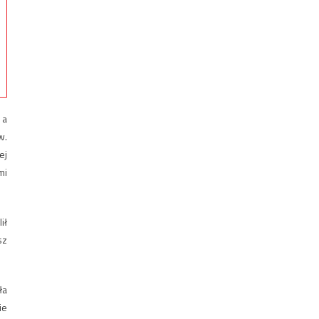
 a
w.
ej
mi
ił
sz
ła
ie