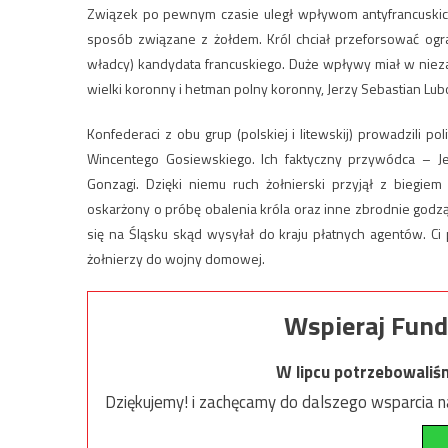
Związek po pewnym czasie uległ wpływom antyfrancuskich
sposób związane z żołdem. Król chciał przeforsować ogran
władcy) kandydata francuskiego. Duże wpływy miał w nie
wielki koronny i hetman polny koronny, Jerzy Sebastian Lub
Konfederaci z obu grup (polskiej i litewskij) prowadzili 
Wincentego Gosiewskiego. Ich faktyczny przywódca – Jerz
Gonzagi. Dzięki niemu ruch żołnierski przyjął z biegiem
oskarżony o próbę obalenia króla oraz inne zbrodnie godz
się na Śląsku skąd wysyłał do kraju płatnych agentów. Ci 
żołnierzy do wojny domowej.
Wspieraj Fund
W lipcu potrzebowaliś
Dziękujemy! i zachęcamy do dalszego wsparcia na