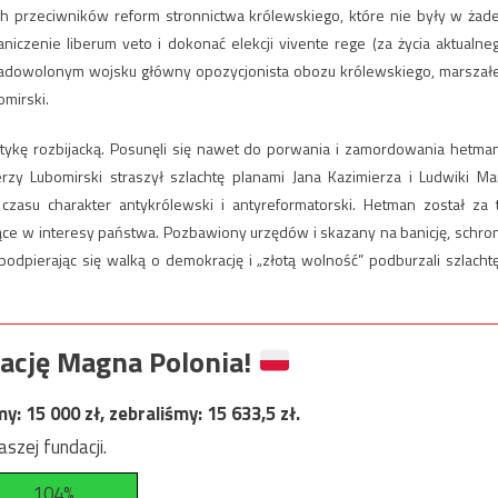
 przeciwników reform stronnictwa królewskiego, które nie były w żad
iczenie liberum veto i dokonać elekcji vivente rege (za życia aktualne
zadowolonym wojsku główny opozycjonista obozu królewskiego, marszał
omirski.
politykę rozbijacką. Posunęli się nawet do porwania i zamordowania hetma
y Lubomirski straszył szlachtę planami Jana Kazimierza i Ludwiki Mar
 czasu charakter antykrólewski i antyreformatorski. Hetman został za 
ące w interesy państwa. Pozbawiony urzędów i skazany na banicję, schron
podpierając się walką o demokrację i „złotą wolność” podburzali szlachtę
ację Magna Polonia!
my:
15 000
zł, zebraliśmy:
15 633,5
zł.
szej fundacji.
104%