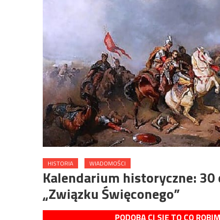
HISTORIA
WIADOMOŚCI
Kalendarium historyczne: 30
„Związku Święconego”
PODOBA CI SIĘ TO CO ROBI