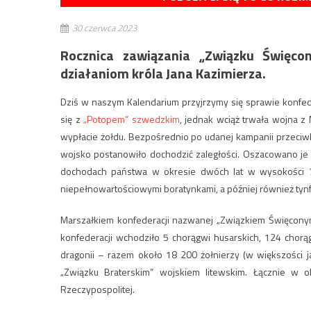
30 czerwca 2023
Rocznica zawiązania „Związku Święco
działaniom króla Jana Kazimierza.
Dziś w naszym Kalendarium przyjrzymy się sprawie konfed
się z
„Potopem” szwedzkim
, jednak wciąż trwała wojna z
wypłacie żołdu. Bezpośrednio po udanej kampanii przeci
wojsko postanowiło dochodzić zaległości. Oszacowano je p
dochodach państwa w okresie dwóch lat w wysokości 7
niepełnowartościowymi boratynkami, a później również tynf
Marszałkiem konfederacji nazwanej „Związkiem Święconym”
konfederacji wchodziło 5 chorągwi husarskich, 124 chorągw
dragonii – razem około 18 200 żołnierzy (w większości
„Związku Braterskim” wojskiem litewskim. Łącznie w o
Rzeczypospolitej.