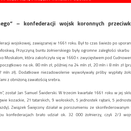
nego” – konfederacji wojsk koronnych przeciwk
eracji wojskowej, zawiązanej w 1661 roku. Był to czas świeżo po uporan
 Moskwą. Przyczyną buntu żołnierskiego były ogromne zaległości skarbu
wko Moskalom, która zakończyła się w 1660 r. zwycięstwem pod Cudnowe
oczątkowo na ok. 80 mln zł, później na 24 mln zł, 20 mln i 8 mln zł (pr
 mln zł). Dodatkowe niezadowolenie wywoływały próby wypłaty żoł
ami z obniżoną zawatością srebra.
, został Jan Samuel Świderski. W trzecim kwartale 1661 roku w jej skł
ie kozackie, 21 tatarskich, 9 wołoskich, 5 jednostek rajtarii, 5 jednost
 jazdy). Związek Święcony działał w porozumieniu ze skonfederowanym
bu konfederacjach brało udział ok. 32 000 żołnierzy, czyli 2/3 woj