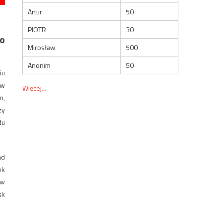
Artur
50
PIOTR
30
o
Mirosław
500
Anonim
50
iu
 w
Więcej...
m,
zy
du
ad
ek
 w
sk