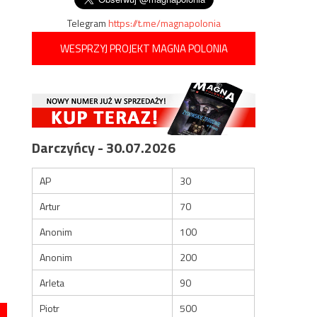
Telegram
https://t.me/magnapolonia
WESPRZYJ PROJEKT MAGNA POLONIA
Darczyńcy - 30.07.2026
AP
30
Artur
70
Anonim
100
Anonim
200
Arleta
90
Piotr
500