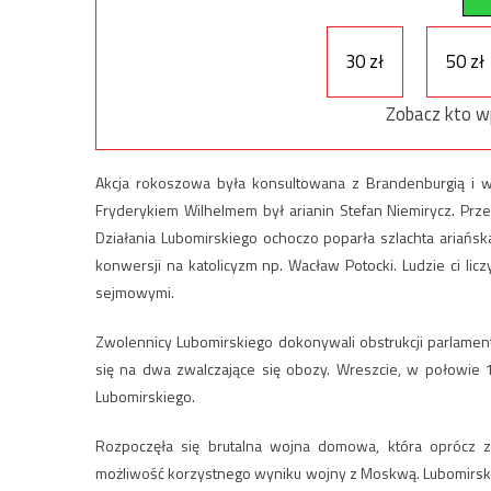
30 zł
50 zł
Zobacz kto w
Akcja rokoszowa była konsultowana z Brandenburgią i 
Fryderykiem Wilhelmem był arianin Stefan Niemirycz. Prze
Działania Lubomirskiego ochoczo poparła szlachta ariańska
konwersji na katolicyzm np. Wacław Potocki. Ludzie ci lic
sejmowymi.
Zwolennicy Lubomirskiego dokonywali obstrukcji parlamentar
się na dwa zwalczające się obozy. Wreszcie, w połowie 1
Lubomirskiego.
Rozpoczęła się brutalna wojna domowa, która oprócz z
możliwość korzystnego wyniku wojny z Moskwą. Lubomirski 