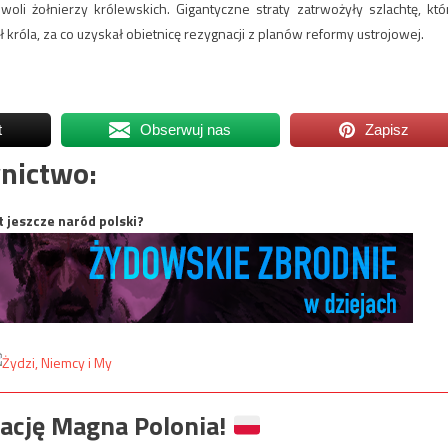
woli żołnierzy królewskich. Gigantyczne straty zatrwożyły szlachtę, któ
róla, za co uzyskał obietnicę rezygnacji z planów reformy ustrojowej.
t
Obserwuj nas
Zapisz
nictwo:
t jeszcze naród polski?
ację Magna Polonia!