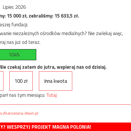
Lipiec 2026
my:
15 000
zł, zebraliśmy:
15 633,5
zł.
szej fundacji.
anie niezależnych ośrodków medialnych? Nie zwlekaj więc,
raj nas już od teraz.
104%
e czekaj zatem do jutra, wspieraj nas od dzisiaj.
100 zł
Inna kwota
parł nas tym miesiącu:
Tutaj
s://kancelaria-litwin.pl
MY? WESPRZYJ PROJEKT MAGNA POLONIA!