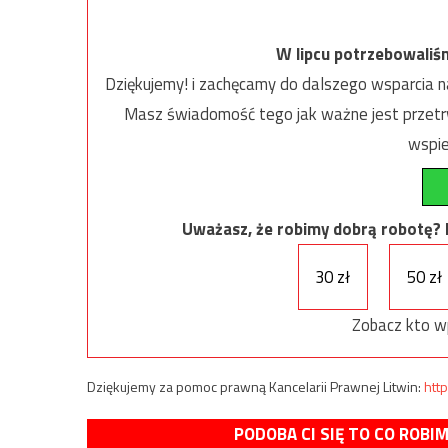
W lipcu potrzebowaliś
Dziękujemy! i zachęcamy do dalszego wsparcia na
Masz świadomość tego jak ważne jest przetrw
wspie
Uważasz, że robimy dobrą robotę? Ni
30 zł
50 zł
Zobacz kto w
Dziękujemy za pomoc prawną Kancelarii Prawnej Litwin:
http
PODOBA CI SIĘ TO CO ROBI