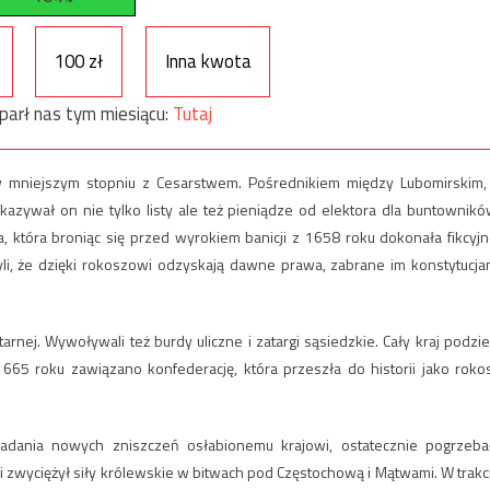
100 zł
Inna kwota
parł nas tym miesiącu:
Tutaj
w mniejszym stopniu z Cesarstwem. Pośrednikiem między Lubomirskim,
kazywał on nie tylko listy ale też pieniądze od elektora dla buntownikó
, która broniąc się przed wyrokiem banicji z 1658 roku dokonała fikcyjn
zyli, że dzięki rokoszowi odzyskają dawne prawa, zabrane im konstytucja
nej. Wywoływali też burdy uliczne i zatargi sąsiedzkie. Cały kraj podziel
665 roku zawiązano konfederację, która przeszła do historii jako roko
adania nowych zniszczeń osłabionemu krajowi, ostatecznie pogrzeba
zwyciężył siły królewskie w bitwach pod Częstochową i Mątwami. W trakc