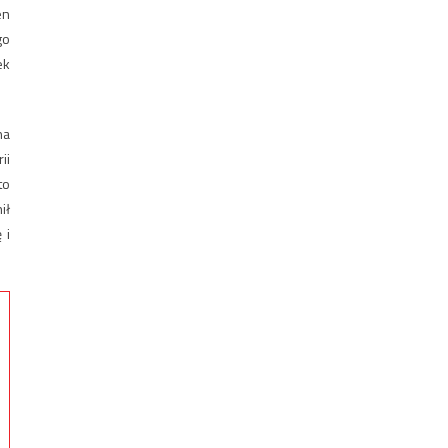
en
go
ek
na
ii
to
ił
 i