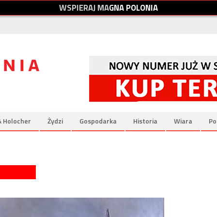
W
S
P
I
E
R
A
J
M
A
G
N
A
P
O
L
O
N
I
A
& Holocher
Żydzi
Gospodarka
Historia
Wiara
Po